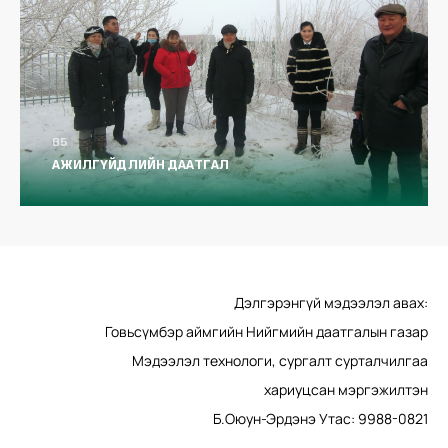
АЖИЛГҮЙДЛИЙН ДААТГАЛ
Дэлгэрэнгүй мэдээлэл авах:
Говьсүмбэр аймгийн Нийгмийн даатгалын газар
Мэдээлэл технологи, сургалт сурталчилгаа
хариуцсан мэргэжилтэн
Б.Оюун-Эрдэнэ Утас: 9988-0821