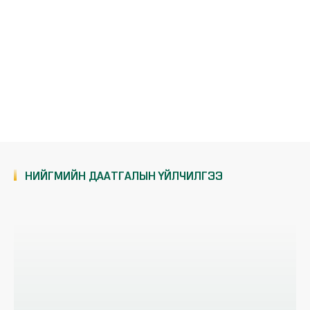
2020 оноос хэрэгжиж эхлэх нийгмийн
даатгалын хуулийн өөрчлөлтүүд
Харандааны адал явдал-Нийгмийн
даатгал
Тэтгэврийн даатгалын шимтгэл
НИЙГМИЙН ДААТГАЛЫН ҮЙЛЧИЛГЭЭ
Нийгмийн даатгалын статистик