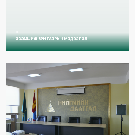
Протез ортепедийн зардлыг ҮОМШӨ-
ний даатгалын сангаас санхүүжүүлэх
тухай
ЭЗЭМШИЖ БУЙ ГАЗРЫН МЭДЭЭЛЭЛ
Мэргэжлээс шалтгаалсан өвчин гэж юу
вэ?
Хувиараа хөдөлмөр эрхлэгчид
тохиолдож болох үйлдвэрлэлийн ослын
эрсдэлт хүчин зүйл
Малчин даатгуулагчид тохиолдож
болох үйлдвэрлэлийн ослын эрсдэлт
хүчин зүйлс