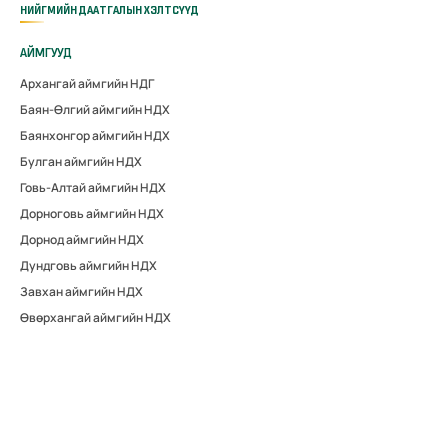
НИЙГМИЙН ДААТГАЛЫН ХЭЛТСҮҮД
АЙМГУУД
Архангай аймгийн НДГ
Баян-Өлгий аймгийн НДХ
Баянхонгор аймгийн НДХ
Булган аймгийн НДХ
Говь-Алтай аймгийн НДХ
Дорноговь аймгийн НДХ
Дорнод аймгийн НДХ
Дундговь аймгийн НДХ
Завхан аймгийн НДХ
Өвөрхангай аймгийн НДХ