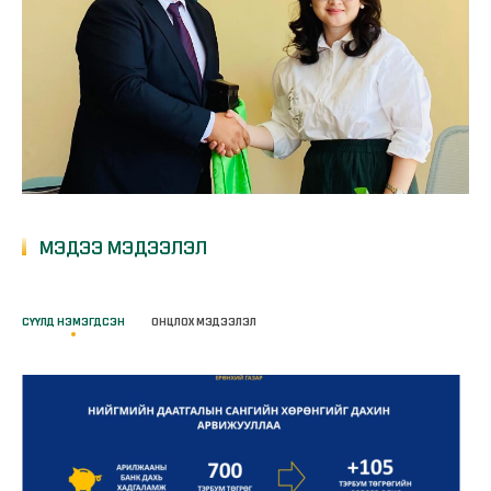
МЭДЭЭ МЭДЭЭЛЭЛ
СҮҮЛД НЭМЭГДСЭН
ОНЦЛОХ МЭДЭЭЛЭЛ