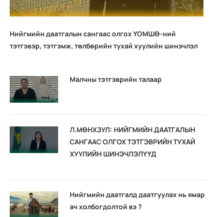
2025.03.22
Нийгмийн даатгалын сангаас олгох ҮОМШӨ-ний
Сайн дурын даатгал /Малчин, туслах малчин/
тэтгэвэр, тэтгэмж, төлбөрийн тухай хуулийн шинэчлэл
2025.03.22
Малчны тэтгэврийн талаар
Сайн дурын даатгал /3 хүртэлх насны хүүхдээ асарч
байгаа эх/
2025.03.22
Л.МӨНХЗУЛ: НИЙГМИЙН ДААТГАЛЫН
Сайн дурын даатгал /18 хүртэлх насны хөгжлийн
САНГААС ОЛГОХ ТЭТГЭВРИЙН ТУХАЙ
бэрхшээлтэй хүүхдээ асарч ажил хөдөлмөр эрхлээгүй эх,
ХУУЛИЙН ШИНЭЧЛЭЛҮҮД
эцэг/
2025.03.22
Нийгмийн даатгалд даатгуулах нь ямар
ДАРГЫН ЗӨВЛӨЛИЙН ЭЭЛЖИТ ХУРАЛ БОЛЛОО
ач холбогдолтой вэ ?