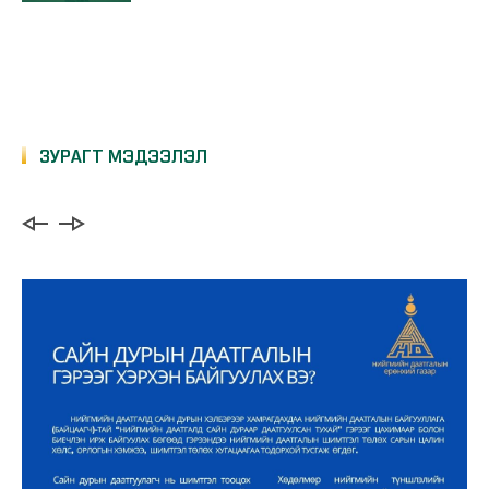
2025.03.22
Сайн дурын нийгмийн даатгалд гар
Нийгмийн даатгалын сангийн чөлөөт үлдэгдлийг
утаснаасаа хамрагдаарай
арилжааны банкуудад хадгаламж хэлбэрээр байршуулна
ЗУРАГТ МЭДЭЭЛЭЛ
2025.03.22
Сайн дураар нийгмийн даатгалд
Нийгмийн даатгалын ерөнхий газрын даргаар
даатгуулцгаая.
Б.Батжаргалыг томиллоо
2025.03.22
Sinrai Project
СУРГАЛТ ЗОХИОН БАЙГУУЛАВ
Ирээдүйгээ даатгуулсан эрхэм танд
шинэ жилийн мэнд хүргэе.