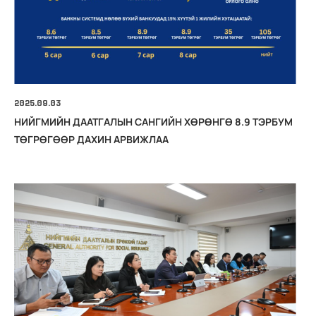
2025.09.03
НИЙГМИЙН ДААТГАЛЫН САНГИЙН ХӨРӨНГӨ 8.9 ТЭРБУМ
ТӨГРӨГӨӨР ДАХИН АРВИЖЛАА