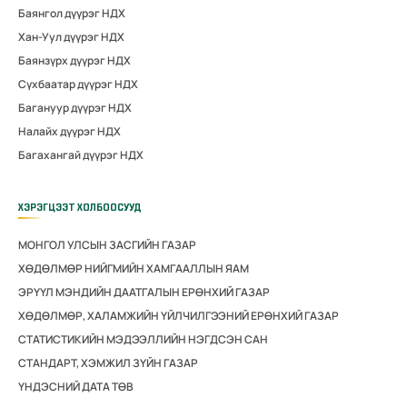
Баянгол дүүрэг НДХ
Хан-Уул дүүрэг НДХ
Баянзүрх дүүрэг НДХ
Сүхбаатар дүүрэг НДХ
Багануур дүүрэг НДХ
Налайх дүүрэг НДХ
Багахангай дүүрэг НДХ
ХЭРЭГЦЭЭТ ХОЛБООСУУД
МОНГОЛ УЛСЫН ЗАСГИЙН ГАЗАР
ХӨДӨЛМӨР НИЙГМИЙН ХАМГААЛЛЫН ЯАМ
ЭРҮҮЛ МЭНДИЙН ДААТГАЛЫН ЕРӨНХИЙ ГАЗАР
ХӨДӨЛМӨР, ХАЛАМЖИЙН ҮЙЛЧИЛГЭЭНИЙ ЕРӨНХИЙ ГАЗАР
СТАТИСТИКИЙН МЭДЭЭЛЛИЙН НЭГДСЭН САН
СТАНДАРТ, ХЭМЖИЛ ЗҮЙН ГАЗАР
ҮНДЭСНИЙ ДАТА ТӨВ