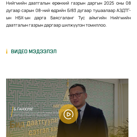
Нийгмийн даатгалын ерөнхий газрын даргын 2025 оны 08
Шинэ санал, санаачлагыг дэмжиж ажиллана
дугаар сарын 08-ний өдрийн Б/83 дугаар тушаалаар АЗДТГ-
ын НБХ-ын дарга Баясгаланг Тус аймгийн Нийгмийн
даатгалын газрын даргаар шилжүүлэн томиллоо.
2025.03.22
СУМДЫН НИЙГМИЙН ДААТГАЛЫН АЖИЛТНУУДТАЙ
СУРГАЛТ ЗОХИОН БАЙГУУЛЛАА
ВИДЕО МЭДЭЭЛЭЛ
2025.03.22
НИЙГМИЙН ДААТГАЛЫН ҮЙЛЧИЛГЭЭНИЙ
ЦАХИМЖУУЛАЛТЫГ ЭРЧИМЖҮҮЛНЭ
2025.03.22
Б.БАТЖАРГАЛ: НИЙГМИЙН ДААТГАЛЫН БАЙГУУЛЛАГЫН
АЛБА ХААГЧИДТАЙ
2025.03.22
Сайн дурын даатгал /Энгийн/