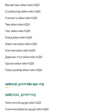
Өмнөговь аймгийн НДХ
Сүхбаатар аймгийн НДХ
Сэлэнгэ аймгийн НДХ
Төв аймгийн НДХ
Увс аймгийн НДХ
Ховд аймгийн НДХ
Хөвсгөл аймгийн НДХ
Хэнтий аймгийн НДХ
Дархан-Уул аймгийн НДХ
Орхон аймгийн НДХ
Говьсүмбэр аймгийн НДХ
НИЙСЛЭЛ, ДҮҮРГИЙН НДХ-ҮҮД
НИЙСЛЭЛ, ДҮҮРГҮҮД
Чингэлтэй дүүргийн НДХ
Сонгинхайрхан дүүргийн НДХ