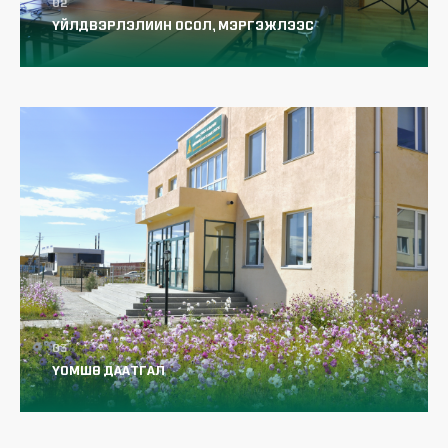
ҮЙЛДВЭРЛЭЛИИН ОСОЛ, МЭРГЭЖЛЭЭС
ШАЛТГААЛСАН ӨВЧНИЙ ДААТГАЛ
Үйлдвэрлэлийн осол, мэргэжлээс
шалтгаалсан өвчний даатгалын сангаас
олгох тэтгэвэр, тэтгэмж, төлбөр
ҮОМШӨ ДААТГАЛ