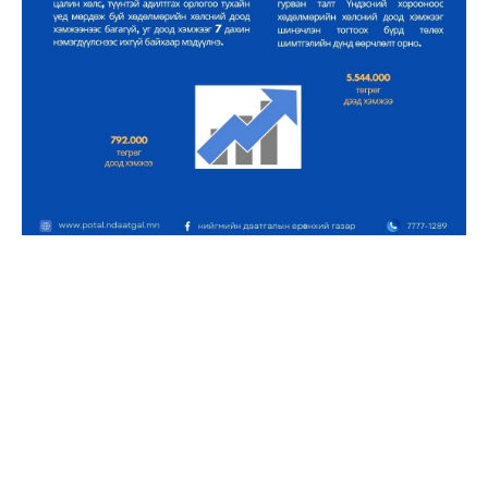
Бүгдээрээ нийгмийн даатгал төлөхөө
больчихвол ер нь яах вэ?
Нийгмийн даатгалын шимтгэл яаж
нэмэгдэх вэ?
Нийгмийн даатгал төлөх ямар үр
ашигтай вэ?
Нийгмийн даатгал төлөхгүй банкинд
хуримтуулах боломж хэр вэ?