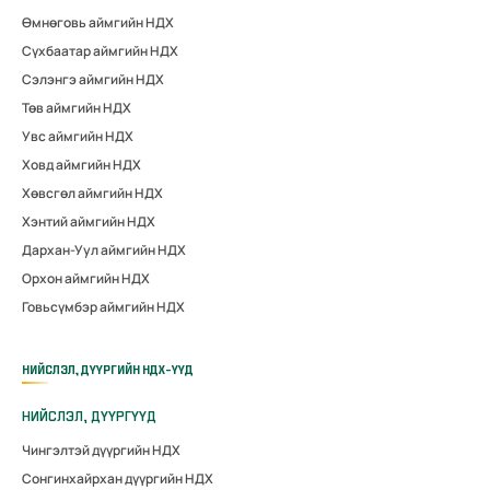
Өмнөговь аймгийн НДХ
Сүхбаатар аймгийн НДХ
Сэлэнгэ аймгийн НДХ
Төв аймгийн НДХ
Увс аймгийн НДХ
Ховд аймгийн НДХ
Хөвсгөл аймгийн НДХ
Хэнтий аймгийн НДХ
Дархан-Уул аймгийн НДХ
Орхон аймгийн НДХ
Говьсүмбэр аймгийн НДХ
НИЙСЛЭЛ, ДҮҮРГИЙН НДХ-ҮҮД
НИЙСЛЭЛ, ДҮҮРГҮҮД
Чингэлтэй дүүргийн НДХ
Сонгинхайрхан дүүргийн НДХ