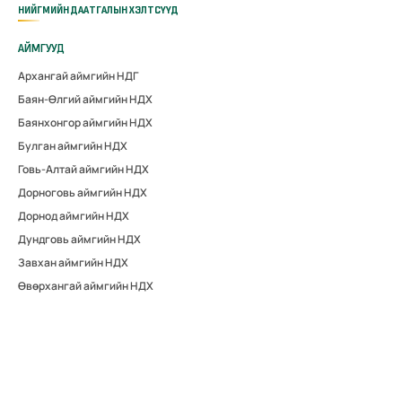
НИЙГМИЙН ДААТГАЛЫН ХЭЛТСҮҮД
АЙМГУУД
Архангай аймгийн НДГ
Баян-Өлгий аймгийн НДХ
Баянхонгор аймгийн НДХ
Булган аймгийн НДХ
Говь-Алтай аймгийн НДХ
Дорноговь аймгийн НДХ
Дорнод аймгийн НДХ
Дундговь аймгийн НДХ
Завхан аймгийн НДХ
Өвөрхангай аймгийн НДХ