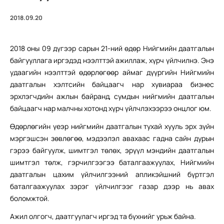
2018.09.20
2018 оны 09 дүгээр сарын 21-ний өдөр Нийгмийн даатгалын
байгууллага иргэдэд нээлттэй ажиллаж, хүрч үйлчилнэ. Энэ
удаагийн нээлттэй өдөрлөгөөр аймаг дүүргийн Нийгмийн
даатгалын хэлтсийн байцаагч нар хувиараа бизнес
эрхлэгчдийн ажлын байранд, сумдын нийгмийн даатгалын
байцаагч нар малчны хотонд хүрч үйлчлэхээрээ онцлог юм.
Өдөрлөгийн үеэр нийгмийн даатгалын тухай хууль эрх зүйн
мэргэшсэн зөвлөгөө, мэдээлэл авахаас гадна сайн дурын
гэрээ байгуулж, шимтгэл төлөх, эрүүл мэндийн даатгалын
шимтгэл төлж, гэрчилгээгээ баталгаажуулах, Нийгмийн
даатгалын цахим үйлчилгээний апликэйшний бүртгэл
баталгаажуулах зэрэг үйлчилгээг газар дээр нь авах
боломжтой.
Ажил олгогч, даатгуулагч иргэд та бүхнийг урьж байна.