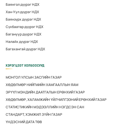
Баянгол дүүрэг НДХ
Хан-Уул дүүрэг НДХ
Баянзүрх дүүрэг НДХ
Сүхбаатар дүүрэг НДХ
Багануур дүүрэг НДХ
Налайх дүүрэг НДХ
Багахангай дүүрэг НДХ
ХЭРЭГЦЭЭТ ХОЛБООСУУД
МОНГОЛ УЛСЫН ЗАСГИЙН ГАЗАР
ХӨДӨЛМӨР НИЙГМИЙН ХАМГААЛЛЫН ЯАМ
ЭРҮҮЛ МЭНДИЙН ДААТГАЛЫН ЕРӨНХИЙ ГАЗАР
ХӨДӨЛМӨР, ХАЛАМЖИЙН ҮЙЛЧИЛГЭЭНИЙ ЕРӨНХИЙ ГАЗАР
СТАТИСТИКИЙН МЭДЭЭЛЛИЙН НЭГДСЭН САН
СТАНДАРТ, ХЭМЖИЛ ЗҮЙН ГАЗАР
ҮНДЭСНИЙ ДАТА ТӨВ