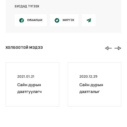
БУСДАД ТҮГЭЭХ
ХУВААЛЦАХ
ЖИРГЭХ
ХОЛБООТОЙ МЭДЭЭ
2021.01.21
2020.12.29
Сайн дурын
Сайн дурын
даатгуулагч
даатгалыг
эхийн
бүрэн
жирэмсний
цахимжууллаа.
болон
амаржсаны
тэтгэмжийг