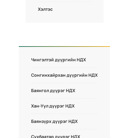
Хэлтэс
Чингэлтэй дүүргийн НДХ
Сонгинхайрхан дүүргийн НДХ
Баянгол дүүрэг НДХ
Хан-Уул дүүрэг НДХ
Баянзүрх дүүрэг НДХ
Сүхбаатар дүүрэг НДХ