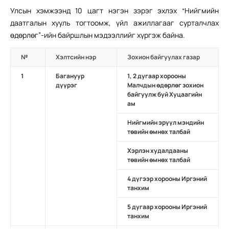
Улсын хэмжээнд 10 цагт нэгэн зэрэг эхлэх “Нийгмийн
даатгалын хууль тогтоомж, үйл ажиллагааг сурталчлах
өдөрлөг”-ийн байршлын мэдээллийг хүргэж байна.
№
Хэлтсийн нэр
Зохион байгуулах газар
1
Багануур
1, 2 дугаар хорооны
дүүрэг
Малчдын өдөрлөг зохион
байгуулж буй Хуцаагийн
ам
Нийгмийн эрүүл мэндийн
төвийн өмнөх талбай
Хэрлэн худалдааны
төвийн өмнөх талбай
4 дүгээр хорооны Иргэний
танхим
5 дугаар хорооны Иргэний
танхим