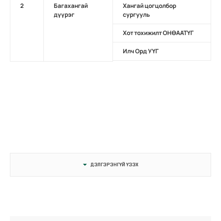
2
Багахангай
Хангай цогцолбор
дүүрэг
сургууль
Хот тохижилт ОНӨААТҮГ
Илч Орд УҮГ
ДЭЛГЭРЭНГҮЙ ҮЗЭХ