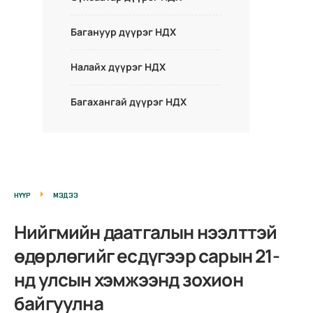
Багануур дүүрэг НДХ
Налайх дүүрэг НДХ
Багахангай дүүрэг НДХ
НҮҮР
МЭДЭЭ
Нийгмийн даатгалын нээлттэй
өдөрлөгийг есдүгээр сарын 21-
нд улсын хэмжээнд зохион
байгуулна