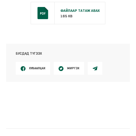
ФАЙЛААР ТАТАЖ АВАХ
165 KB
БУСДАД ТҮГЭЭХ
ХУВААЛЦАХ
ЖИРГЭХ