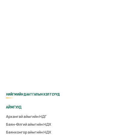
НИЙГМИЙН ДААТГАЛЫН ХЭЛТСҮҮД
АЙМГУУД
Архангай аймгийн НДГ
Баян-Өлгий аймгийн НДХ
Баянхонгор аймгийн НДХ