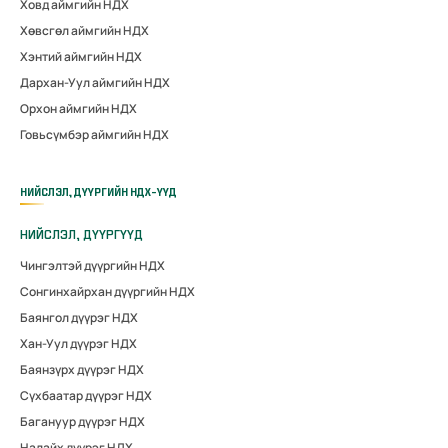
Ховд аймгийн НДХ
Хөвсгөл аймгийн НДХ
Хэнтий аймгийн НДХ
Дархан-Уул аймгийн НДХ
Орхон аймгийн НДХ
Говьсүмбэр аймгийн НДХ
НИЙСЛЭЛ, ДҮҮРГИЙН НДХ-ҮҮД
НИЙСЛЭЛ, ДҮҮРГҮҮД
Чингэлтэй дүүргийн НДХ
Сонгинхайрхан дүүргийн НДХ
Баянгол дүүрэг НДХ
Хан-Уул дүүрэг НДХ
Баянзүрх дүүрэг НДХ
Сүхбаатар дүүрэг НДХ
Багануур дүүрэг НДХ
Налайх дүүрэг НДХ