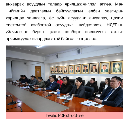
анхаарах асуудлын талаар ярилцаж,чиглэл өглөө. Мөн
Нийгмийн даатгалын байгууллагын албан хаагчдын
харилцаа хандлага, ёс зүйн асуудлыг анхаарах, цахим
системтэй холбоотой асуудлыг шийдвэрлэх, НДЕГ-ын
үйлчилгээг бүрэн цахим хэлбэрт шилжүүлэх ажлыг
эрчимжүүлэх шаардлагатай байгааг онцоллоо.
Invalid PDF structure