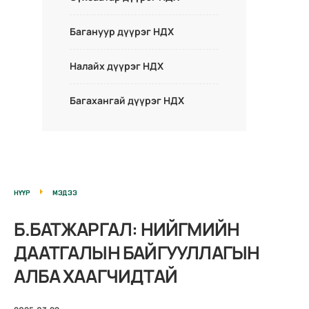
Багануур дүүрэг НДХ
Налайх дүүрэг НДХ
Багахангай дүүрэг НДХ
НҮҮР
МЭДЭЭ
Б.БАТЖАРГАЛ: НИЙГМИЙН
ДААТГАЛЫН БАЙГУУЛЛАГЫН
АЛБА ХААГЧИДТАЙ