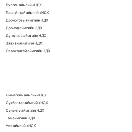
Булган аймгийн НДХ
Говь-Алтай аймгийн НДХ
Дорноговь аймгийн НДХ
Дорнод аймгийн НДХ
Дундговь аймгийн НДХ
Завхан аймгийн НДХ
Өвөрхангай аймгийн НДХ
Өмнөговь аймгийн НДХ
Сүхбаатар аймгийн НДХ
Сэлэнгэ аймгийн НДХ
Төв аймгийн НДХ
Увс аймгийн НДХ