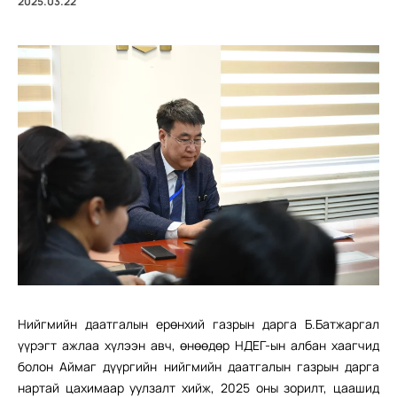
2025.03.22
Нийгмийн даатгалын ерөнхий газрын дарга Б.Батжаргал
үүрэгт ажлаа хүлээн авч, өнөөдөр НДЕГ-ын албан хаагчид
болон Аймаг дүүргийн нийгмийн даатгалын газрын дарга
нартай цахимаар уулзалт хийж, 2025 оны зорилт, цаашид