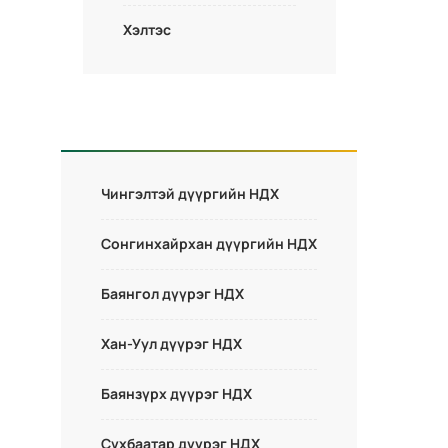
Хэлтэс
Чингэлтэй дүүргийн НДХ
Сонгинхайрхан дүүргийн НДХ
Баянгол дүүрэг НДХ
Хан-Уул дүүрэг НДХ
Баянзүрх дүүрэг НДХ
Сүхбаатар дүүрэг НДХ