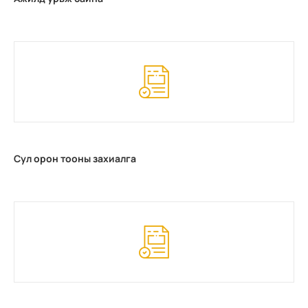
Сул орон тооны захиалга