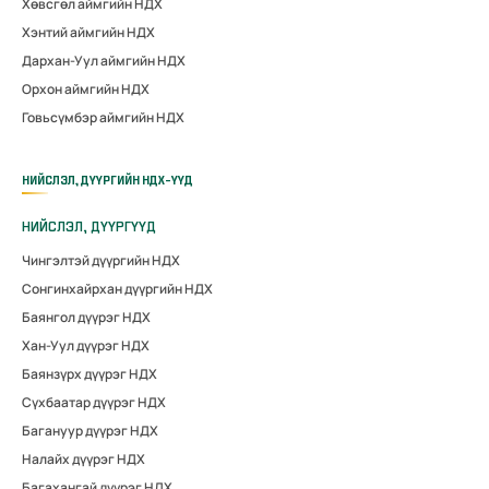
Хөвсгөл аймгийн НДХ
Хэнтий аймгийн НДХ
Дархан-Уул аймгийн НДХ
Орхон аймгийн НДХ
Говьсүмбэр аймгийн НДХ
НИЙСЛЭЛ, ДҮҮРГИЙН НДХ-ҮҮД
НИЙСЛЭЛ, ДҮҮРГҮҮД
Чингэлтэй дүүргийн НДХ
Сонгинхайрхан дүүргийн НДХ
Баянгол дүүрэг НДХ
Хан-Уул дүүрэг НДХ
Баянзүрх дүүрэг НДХ
Сүхбаатар дүүрэг НДХ
Багануур дүүрэг НДХ
Налайх дүүрэг НДХ
Багахангай дүүрэг НДХ