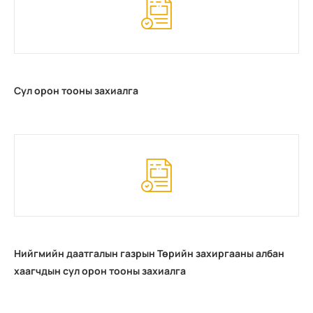
Сул орон тооны захиалга
Нийгмийн даатгалын газрын Төрийн захиргааны албан
хаагчдын сул орон тооны захиалга