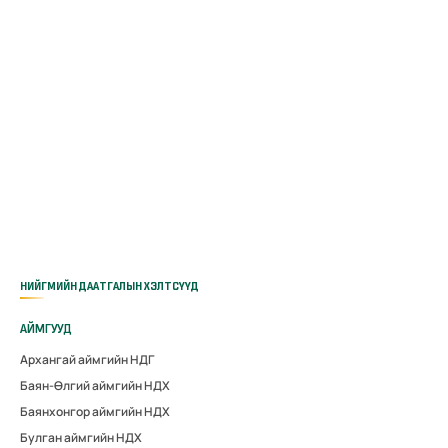
НИЙГМИЙН ДААТГАЛЫН ХЭЛТСҮҮД
АЙМГУУД
Архангай аймгийн НДГ
Баян-Өлгий аймгийн НДХ
Баянхонгор аймгийн НДХ
Булган аймгийн НДХ