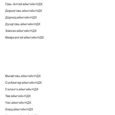
Говь-Алтай аймгийн НДХ
Дорноговь аймгийн НДХ
Дорнод аймгийн НДХ
Дундговь аймгийн НДХ
Завхан аймгийн НДХ
Өвөрхангай аймгийн НДХ
Өмнөговь аймгийн НДХ
Сүхбаатар аймгийн НДХ
Сэлэнгэ аймгийн НДХ
Төв аймгийн НДХ
Увс аймгийн НДХ
Ховд аймгийн НДХ