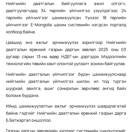
Нийгмийн даатгалын байгууллага ажил олгогч,
даатгуулагчдад 34 төрлийн үйлчилгээ үзүүлдэгээс 24
төрлийн үйлчилгээг цахимжуулсан. Үүнээс 18 төрлийн
үйлчилгээг E-Mongolia цахим системийн нэгдсэн порталд
холбоод байна.
Цаашид энэ ажлыг эрчимжүүлэх зорилгоор Нийгмийн
даатгалын ерөнхий газрын даргын зөвлөл 2025 оны 03
дугаар сарын 13-ны өдөр НДЕГ-ын дэргэдэх Мэдээллийн
технологийн төвийн хамт олонтой уулзалт зохион байгуулав.
Нийгмийн даатгалын үйлчилгээг бүрэн цахимжуулснаар
нийгмийн даатгалын үйлчилгээ шилэн, ил тод, түргэн
шуурхай, авилга, ашиг сонирхлын зөрчлөөс ангид байх
боломж бүрдэнэ.
Иймд цахимжуулалтын ажлыг эрчимжүүлэх шаардлагатай
байна гэдгийг Нийгмийн даатгалын ерөнхий газрын дарга
Б.Батжаргал онцоллоо.
Газрын даргын зөвлөлийн хурлаас системийн шинэчлэлийг