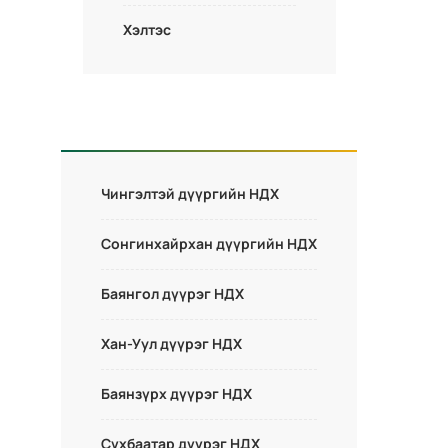
Хэлтэс
Чингэлтэй дүүргийн НДХ
Сонгинхайрхан дүүргийн НДХ
Баянгол дүүрэг НДХ
Хан-Уул дүүрэг НДХ
Баянзүрх дүүрэг НДХ
Сүхбаатар дүүрэг НДХ