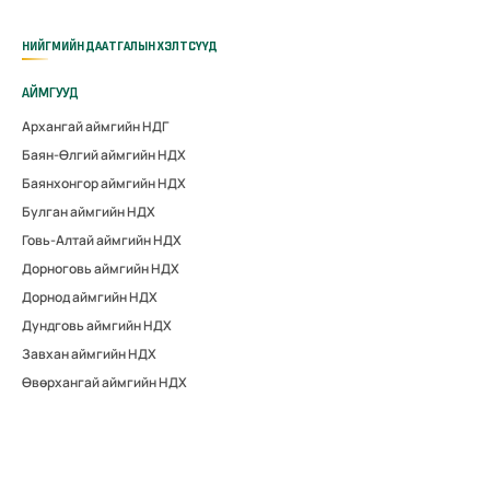
НИЙГМИЙН ДААТГАЛЫН ХЭЛТСҮҮД
АЙМГУУД
Архангай аймгийн НДГ
Баян-Өлгий аймгийн НДХ
Баянхонгор аймгийн НДХ
Булган аймгийн НДХ
Говь-Алтай аймгийн НДХ
Дорноговь аймгийн НДХ
Дорнод аймгийн НДХ
Дундговь аймгийн НДХ
Завхан аймгийн НДХ
Өвөрхангай аймгийн НДХ