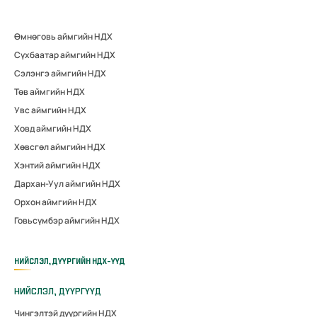
Өмнөговь аймгийн НДХ
Сүхбаатар аймгийн НДХ
Сэлэнгэ аймгийн НДХ
Төв аймгийн НДХ
Увс аймгийн НДХ
Ховд аймгийн НДХ
Хөвсгөл аймгийн НДХ
Хэнтий аймгийн НДХ
Дархан-Уул аймгийн НДХ
Орхон аймгийн НДХ
Говьсүмбэр аймгийн НДХ
НИЙСЛЭЛ, ДҮҮРГИЙН НДХ-ҮҮД
НИЙСЛЭЛ, ДҮҮРГҮҮД
Чингэлтэй дүүргийн НДХ