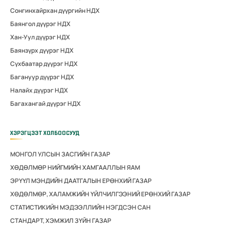
Сонгинхайрхан дүүргийн НДХ
Баянгол дүүрэг НДХ
Хан-Уул дүүрэг НДХ
Баянзүрх дүүрэг НДХ
Сүхбаатар дүүрэг НДХ
Багануур дүүрэг НДХ
Налайх дүүрэг НДХ
Багахангай дүүрэг НДХ
ХЭРЭГЦЭЭТ ХОЛБООСУУД
МОНГОЛ УЛСЫН ЗАСГИЙН ГАЗАР
ХӨДӨЛМӨР НИЙГМИЙН ХАМГААЛЛЫН ЯАМ
ЭРҮҮЛ МЭНДИЙН ДААТГАЛЫН ЕРӨНХИЙ ГАЗАР
ХӨДӨЛМӨР, ХАЛАМЖИЙН ҮЙЛЧИЛГЭЭНИЙ ЕРӨНХИЙ ГАЗАР
СТАТИСТИКИЙН МЭДЭЭЛЛИЙН НЭГДСЭН САН
СТАНДАРТ, ХЭМЖИЛ ЗҮЙН ГАЗАР