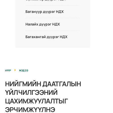
Багануур дүүрэг НДХ
Налайх дүүрэг НДХ
Багахангай дүүрэг НДХ
НҮҮР
МЭДЭЭ
НИЙГМИЙН ДААТГАЛЫН
ҮЙЛЧИЛГЭЭНИЙ
ЦАХИМЖУУЛАЛТЫГ
ЭРЧИМЖҮҮЛНЭ