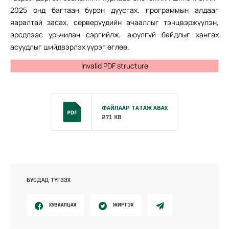
2025 онд багтаан бүрэн дуусгах, программын алдааг
яаралтай засах, серверүүдийн ачааллыг тэнцвэржүүлэн,
эрсдлээс урьчилан сэргийлж, аюулгүй байдлыг хангах
асуудлыг шийдвэрлэх үүрэг өглөө.
Invalid PDF structure
ФАЙЛААР ТАТАЖ АВАХ
271 KB
БУСДАД ТҮГЭЭХ
ХУВААЛЦАХ
ЖИРГЭХ