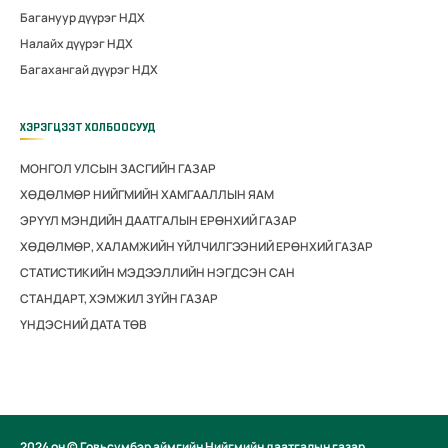
Багануур дүүрэг НДХ
Налайх дүүрэг НДХ
Багахангай дүүрэг НДХ
ХЭРЭГЦЭЭТ ХОЛБООСУУД
МОНГОЛ УЛСЫН ЗАСГИЙН ГАЗАР
ХӨДӨЛМӨР НИЙГМИЙН ХАМГААЛЛЫН ЯАМ
ЭРҮҮЛ МЭНДИЙН ДААТГАЛЫН ЕРӨНХИЙ ГАЗАР
ХӨДӨЛМӨР, ХАЛАМЖИЙН ҮЙЛЧИЛГЭЭНИЙ ЕРӨНХИЙ ГАЗАР
СТАТИСТИКИЙН МЭДЭЭЛЛИЙН НЭГДСЭН САН
СТАНДАРТ, ХЭМЖИЛ ЗҮЙН ГАЗАР
ҮНДЭСНИЙ ДАТА ТӨВ
2024 он © Говьсүмбэр аймгийн Нийгмийн даатгалын газар