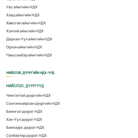
Увс аймгийн НДХ
Ховд аймгийн НДХ
Хөвсгөл аймгийн НДХ
Хэнтий аймгийн НДХ
Дархан-Уул аймгийн НДХ
Орхон аймгийн НДХ
Говьсүмбэр аймгийн НДХ
НИЙСЛЭЛ, ДҮҮРГИЙН НДХ-ҮҮД
НИЙСЛЭЛ, ДҮҮРГҮҮД
Чингэлтэй дүүргийн НДХ
Сонгинхайрхан дүүргийн НДХ
Баянгол дүүрэг НДХ
Хан-Уул дүүрэг НДХ
Баянзүрх дүүрэг НДХ
Сүхбаатар дүүрэг НДХ