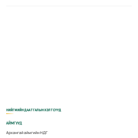
НИЙГМИЙН ДААТГАЛЫН ХЭЛТСҮҮД
АЙМГУУД
Архангай аймгийн НДГ