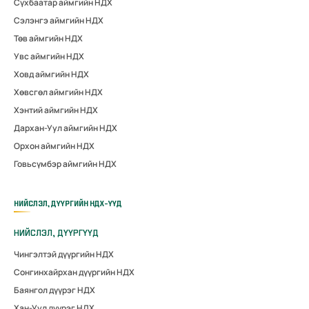
Сүхбаатар аймгийн НДХ
Сэлэнгэ аймгийн НДХ
Төв аймгийн НДХ
Увс аймгийн НДХ
Ховд аймгийн НДХ
Хөвсгөл аймгийн НДХ
Хэнтий аймгийн НДХ
Дархан-Уул аймгийн НДХ
Орхон аймгийн НДХ
Говьсүмбэр аймгийн НДХ
НИЙСЛЭЛ, ДҮҮРГИЙН НДХ-ҮҮД
НИЙСЛЭЛ, ДҮҮРГҮҮД
Чингэлтэй дүүргийн НДХ
Сонгинхайрхан дүүргийн НДХ
Баянгол дүүрэг НДХ
Хан-Уул дүүрэг НДХ