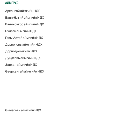
АЙМГУУД
Архангай аймгийн НДГ
Баян-Өлгий аймгийн НДХ
Баянхонгор аймгийн НДХ
Булган аймгийн НДХ
Говь-Алтай аймгийн НДХ
Дорноговь аймгийн НДХ
Дорнод аймгийн НДХ
Дундговь аймгийн НДХ
Завхан аймгийн НДХ
Өвөрхангай аймгийн НДХ
Өмнөговь аймгийн НДХ