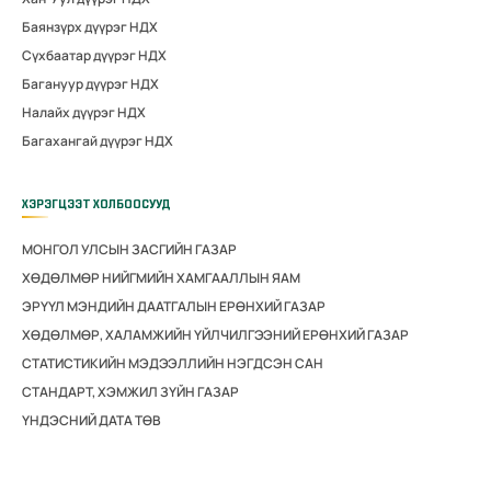
Баянзүрх дүүрэг НДХ
Сүхбаатар дүүрэг НДХ
Багануур дүүрэг НДХ
Налайх дүүрэг НДХ
Багахангай дүүрэг НДХ
ХЭРЭГЦЭЭТ ХОЛБООСУУД
МОНГОЛ УЛСЫН ЗАСГИЙН ГАЗАР
ХӨДӨЛМӨР НИЙГМИЙН ХАМГААЛЛЫН ЯАМ
ЭРҮҮЛ МЭНДИЙН ДААТГАЛЫН ЕРӨНХИЙ ГАЗАР
ХӨДӨЛМӨР, ХАЛАМЖИЙН ҮЙЛЧИЛГЭЭНИЙ ЕРӨНХИЙ ГАЗАР
СТАТИСТИКИЙН МЭДЭЭЛЛИЙН НЭГДСЭН САН
СТАНДАРТ, ХЭМЖИЛ ЗҮЙН ГАЗАР
ҮНДЭСНИЙ ДАТА ТӨВ