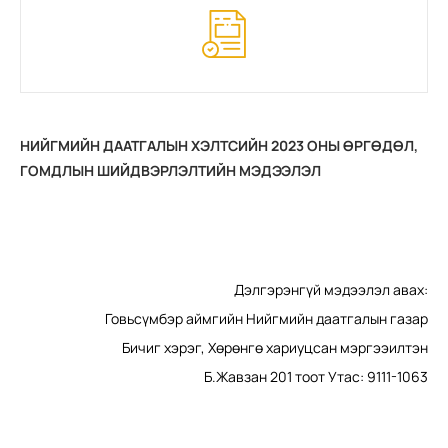
НИЙГМИЙН ДААТГАЛЫН ХЭЛТСИЙН 2023 ОНЫ ӨРГӨДӨЛ,
ГОМДЛЫН ШИЙДВЭРЛЭЛТИЙН МЭДЭЭЛЭЛ
Дэлгэрэнгүй мэдээлэл авах:
Говьсүмбэр аймгийн Нийгмийн даатгалын газар
Бичиг хэрэг, Хөрөнгө хариуцсан мэргээилтэн
Б.Жавзан 201 тоот Утас: 9111-1063