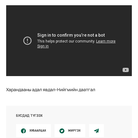
Харандааны адал явдал-Нийгмийн даатгал
БУСДАД ТҮГЭЭХ
ХУВААЛЦАХ
ЖИРГЭХ