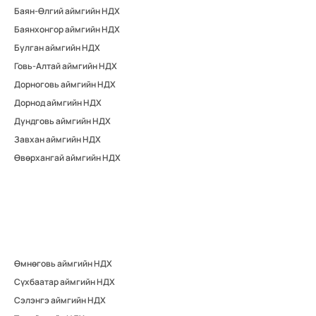
Баян-Өлгий аймгийн НДХ
Баянхонгор аймгийн НДХ
Булган аймгийн НДХ
Говь-Алтай аймгийн НДХ
Дорноговь аймгийн НДХ
Дорнод аймгийн НДХ
Дундговь аймгийн НДХ
Завхан аймгийн НДХ
Өвөрхангай аймгийн НДХ
Өмнөговь аймгийн НДХ
Сүхбаатар аймгийн НДХ
Сэлэнгэ аймгийн НДХ