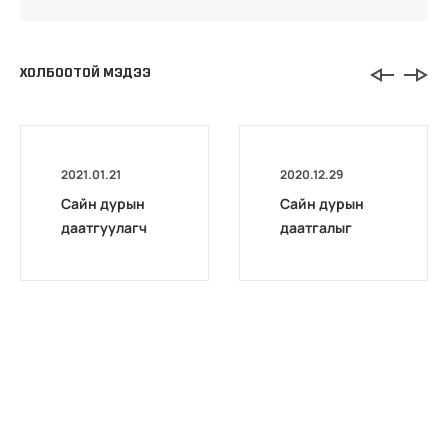
ХОЛБООТОЙ МЭДЭЭ
2021.01.21
2020.12.29
Сайн дурын
Сайн дурын
даатгуулагч
даатгалыг
эхийн
бүрэн
жирэмсний
цахимжууллаа.
болон
амаржсаны
тэтгэмжийг
100 хувиар
олгож эхэллээ