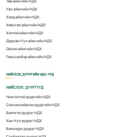
Төв аймгийн НДХ
Увс аймгийн НДХ
Ховд аймгийн НДХ
Хөвсгөл аймгийн НДХ
Хэнтий аймгийн НДХ
Дархан-Уул аймгийн НДХ
Орхон аймгийн НДХ
Говьсүмбэр аймгийн НДХ
НИЙСЛЭЛ, ДҮҮРГИЙН НДХ-ҮҮД
НИЙСЛЭЛ, ДҮҮРГҮҮД
Чингэлтэй дүүргийн НДХ
Сонгинхайрхан дүүргийн НДХ
Баянгол дүүрэг НДХ
Хан-Уул дүүрэг НДХ
Баянзүрх дүүрэг НДХ
Сүхбаатар дүүрэг НДХ