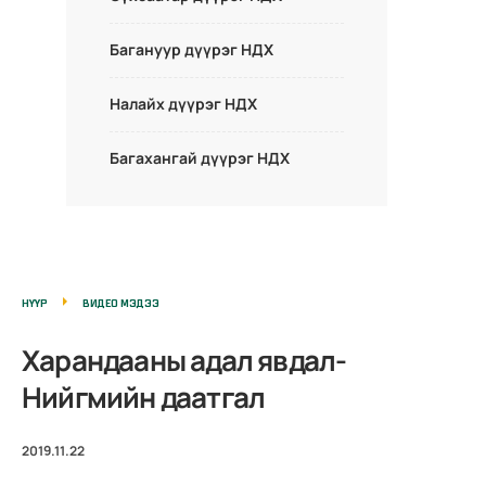
Багануур дүүрэг НДХ
Налайх дүүрэг НДХ
Багахангай дүүрэг НДХ
НҮҮР
ВИДЕО МЭДЭЭ
Харандааны адал явдал-
Нийгмийн даатгал
2019.11.22