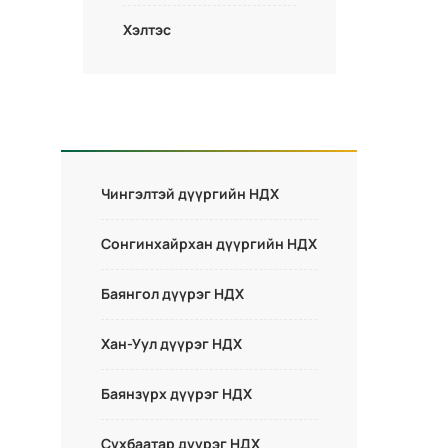
Хэлтэс
Чингэлтэй дүүргийн НДХ
Сонгинхайрхан дүүргийн НДХ
Баянгол дүүрэг НДХ
Хан-Уул дүүрэг НДХ
Баянзүрх дүүрэг НДХ
Сүхбаатар дүүрэг НДХ