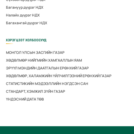
Багануур дүүрэг НДХ
Налайх дүүрэг НДХ
Багахангай дүүрэг НДХ
ХЭРЭГЦЭЭТ ХОЛБООСУУД
МОНГОЛ УЛСЫН ЗАСГИЙН ГАЗАР
ХӨДӨЛМӨР НИЙГМИЙН ХАМГААЛЛЫН ЯАМ
ЭРҮҮЛ МЭНДИЙН ДААТГАЛЫН ЕРӨНХИЙ ГАЗАР
ХӨДӨЛМӨР, ХАЛАМЖИЙН ҮЙЛЧИЛГЭЭНИЙ ЕРӨНХИЙ ГАЗАР
СТАТИСТИКИЙН МЭДЭЭЛЛИЙН НЭГДСЭН САН
СТАНДАРТ, ХЭМЖИЛ ЗҮЙН ГАЗАР
ҮНДЭСНИЙ ДАТА ТӨВ