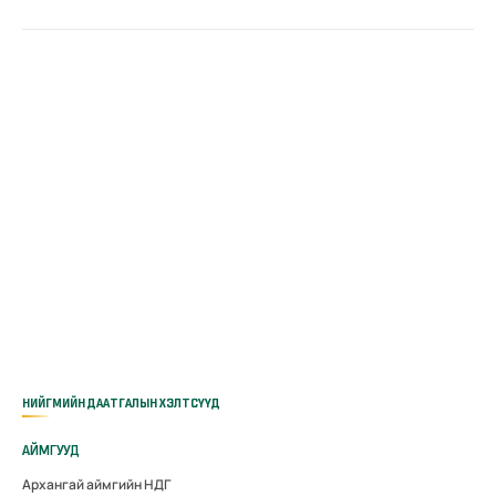
НИЙГМИЙН ДААТГАЛЫН ХЭЛТСҮҮД
АЙМГУУД
Архангай аймгийн НДГ