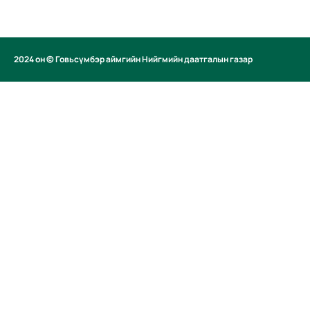
2024 он © Говьсүмбэр аймгийн Нийгмийн даатгалын газар