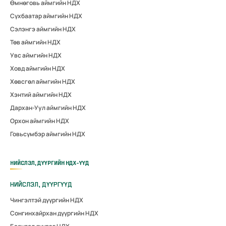
Өмнөговь аймгийн НДХ
Сүхбаатар аймгийн НДХ
Сэлэнгэ аймгийн НДХ
Төв аймгийн НДХ
Увс аймгийн НДХ
Ховд аймгийн НДХ
Хөвсгөл аймгийн НДХ
Хэнтий аймгийн НДХ
Дархан-Уул аймгийн НДХ
Орхон аймгийн НДХ
Говьсүмбэр аймгийн НДХ
НИЙСЛЭЛ, ДҮҮРГИЙН НДХ-ҮҮД
НИЙСЛЭЛ, ДҮҮРГҮҮД
Чингэлтэй дүүргийн НДХ
Сонгинхайрхан дүүргийн НДХ