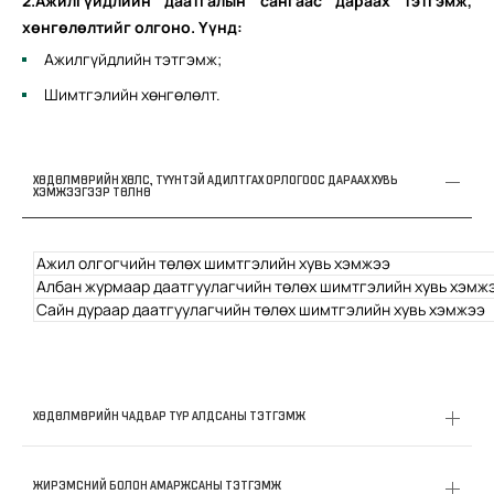
2.Ажилгүйдлийн даатгалын сангаас дараах тэтгэмж,
хөнгөлөлтийг олгоно. Үүнд:
Ажилгүйдлийн тэтгэмж;
Шимтгэлийн хөнгөлөлт.
ХӨДӨЛМӨРИЙН ХӨЛС, ТҮҮНТЭЙ АДИЛТГАХ ОРЛОГООС ДАРААХ ХУВЬ
ХЭМЖЭЭГЭЭР ТӨЛНӨ
Ажил олгогчийн төлөх шимтгэлийн хувь хэмжээ
Албан журмаар даатгуулагчийн төлөх шимтгэлийн хувь хэмж
Сайн дураар даатгуулагчийн төлөх шимтгэлийн хувь хэмжээ
ХӨДӨЛМӨРИЙН ЧАДВАР ТҮР АЛДСАНЫ ТЭТГЭМЖ
ЖИРЭМСНИЙ БОЛОН АМАРЖСАНЫ ТЭТГЭМЖ