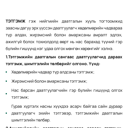
ТЭТГЭМЖ
гэж нийгмийн даатгалын хууль тогтоомжид
заасны дагуу эрх үүссэн даатгуулагч хөдөлмөрийн чадвараа
түр алдах, жирэмсний болон амаржсаны амралт эдлэх,
ажилгүй болох тохиолдолд өөрт нь нас барахад түүний гэр
бүлийн гишүүнд нэг удаа олгох мөнгөн хөрөнгийг хэлнэ.
1.Тэтгэмжийн даатгалын сангаас даатгуулагчид дараах
тэтгэмж, шимтгэлийн төлбөрийг олгоно. Үүнд:
Хөдөлмөрийн чадвар түр алдсаны тэтгэмж;
Жирэмсний болон амаржсаны тэтгэмж;
Нас барсан даатгуулагчийн гэр бүлийн гишүүнд олгох
тэтгэмж;
Гурав хүртэлх насны хүүхдээ асарч байгаа сайн дураар
даатгуулагч эхийн тэтгэвэр, тэтгэмжийн даатгалын
шимтгэлийн төлбөр.