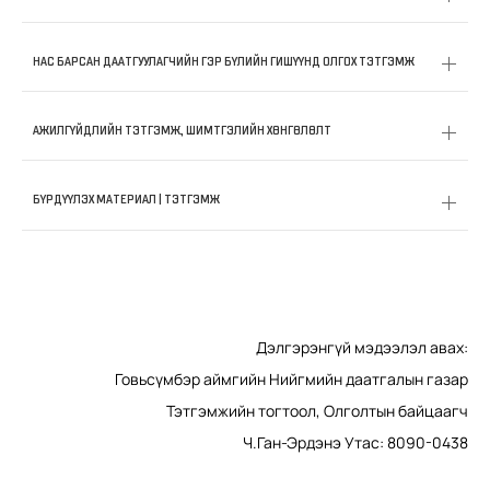
НАС БАРСАН ДААТГУУЛАГЧИЙН ГЭР БҮЛИЙН ГИШҮҮНД ОЛГОХ ТЭТГЭМЖ
АЖИЛГҮЙДЛИЙН ТЭТГЭМЖ, ШИМТГЭЛИЙН ХӨНГӨЛӨЛТ
БҮРДҮҮЛЭХ МАТЕРИАЛ | ТЭТГЭМЖ
Дэлгэрэнгүй мэдээлэл авах:
Говьсүмбэр аймгийн Нийгмийн даатгалын газар
Тэтгэмжийн тогтоол, Олголтын байцаагч
Ч.Ган-Эрдэнэ Утас: 8090-0438