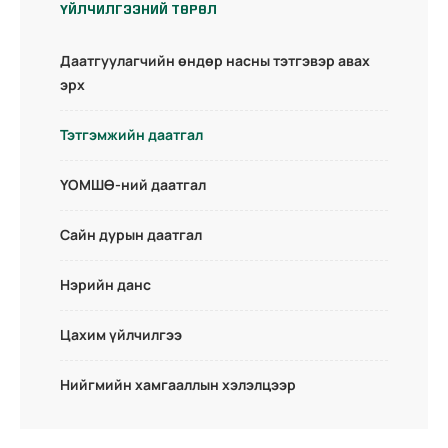
ҮЙЛЧИЛГЭЭНИЙ ТӨРӨЛ
Даатгуулагчийн өндөр насны тэтгэвэр авах
эрх
Тэтгэмжийн даатгал
ҮОМШӨ-ний даатгал
Сайн дурын даатгал
Нэрийн данс
Цахим үйлчилгээ
Нийгмийн хамгааллын хэлэлцээр