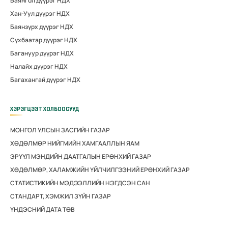
Баянгол дүүрэг НДХ
Хан-Уул дүүрэг НДХ
Баянзүрх дүүрэг НДХ
Сүхбаатар дүүрэг НДХ
Багануур дүүрэг НДХ
Налайх дүүрэг НДХ
Багахангай дүүрэг НДХ
ХЭРЭГЦЭЭТ ХОЛБООСУУД
МОНГОЛ УЛСЫН ЗАСГИЙН ГАЗАР
ХӨДӨЛМӨР НИЙГМИЙН ХАМГААЛЛЫН ЯАМ
ЭРҮҮЛ МЭНДИЙН ДААТГАЛЫН ЕРӨНХИЙ ГАЗАР
ХӨДӨЛМӨР, ХАЛАМЖИЙН ҮЙЛЧИЛГЭЭНИЙ ЕРӨНХИЙ ГАЗАР
СТАТИСТИКИЙН МЭДЭЭЛЛИЙН НЭГДСЭН САН
СТАНДАРТ, ХЭМЖИЛ ЗҮЙН ГАЗАР
ҮНДЭСНИЙ ДАТА ТӨВ