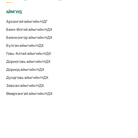
АЙМГУУД
Архангай аймгийн НДГ
Баян-Өлгий аймгийн НДХ
Баянхонгор аймгийн НДХ
Булган аймгийн НДХ
Говь-Алтай аймгийн НДХ
Дорноговь аймгийн НДХ
Дорнод аймгийн НДХ
Дундговь аймгийн НДХ
Завхан аймгийн НДХ
Өвөрхангай аймгийн НДХ