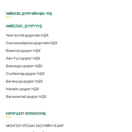
НИЙСЛЭЛ, ДҮҮРГИЙН НДХ-ҮҮД
НИЙСЛЭЛ, ДҮҮРГҮҮД
Чингэлтэй дүүргийн НДХ
Сонгинхайрхан дүүргийн НДХ
Баянгол дүүрэг НДХ
Хан-Уул дүүрэг НДХ
Баянзүрх дүүрэг НДХ
Сүхбаатар дүүрэг НДХ
Багануур дүүрэг НДХ
Налайх дүүрэг НДХ
Багахангай дүүрэг НДХ
ХЭРЭГЦЭЭТ ХОЛБООСУУД
МОНГОЛ УЛСЫН ЗАСГИЙН ГАЗАР