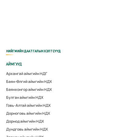
НИЙГМИЙН ДААТГАЛЫН ХЭЛТСҮҮД
АЙМГУУД
Архангай аймгийн НДГ
Баян-Өлгий аймгийн НДХ
Баянхонгор аймгийн НДХ
Булган аймгийн НДХ
Говь-Алтай аймгийн НДХ
Дорноговь аймгийн НДХ
Дорнод аймгийн НДХ
Дундговь аймгийн НДХ