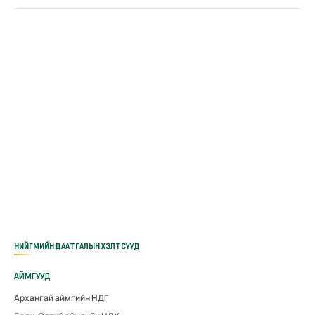
НИЙГМИЙН ДААТГАЛЫН ХЭЛТСҮҮД
АЙМГУУД
Архангай аймгийн НДГ