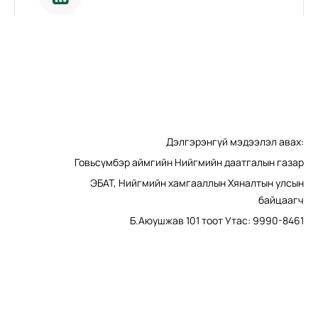
АЖИЛЛАСАН ЖИЛЭЭ НӨХӨН ТООЦУУЛСАН ХУГАЦААГАА
БАТАЛГААЖСАН ЭСЭХИЙГ ШАЛГАХ
Ажилласан жилээ нөхөн тооцуулахаар бүртгүүлсэн
иргэд баталгаажилтын хуудсаа хэвлэгдсэн
эсэхийг шалгах боломжтой.
Дэлгэрэнгүй мэдээлэл авах:
Говьсүмбэр аймгийн Нийгмийн даатгалын газар
ЭБАТ, Нийгмийн хамгааллын Хяналтын улсын
байцаагч
Б.Аюушжав 101 тоот Утас: 9990-8461
НДШ ТӨЛӨЛТИЙН ТОДОРХОЙЛОЛТ ШАЛГАХ