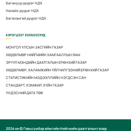
Багануур дүүрэг НДХ
Налайх дүүрэг НДХ
Багахангай дүүрэг НДХ
ХЭРЭГЦЭЭТ ХОЛБООСУУД
МОНГОЛ УЛСЫН ЗАСГИЙН ГАЗАР
ХӨДӨЛМӨР НИЙГМИЙН ХАМГААЛЛЫН ЯАМ
ЭРҮҮЛ МЭНДИЙН ДААТГАЛЫН ЕРӨНХИЙ ГАЗАР
ХӨДӨЛМӨР, ХАЛАМЖИЙН ҮЙЛЧИЛГЭЭНИЙ ЕРӨНХИЙ ГАЗАР
СТАТИСТИКИЙН МЭДЭЭЛЛИЙН НЭГДСЭН САН
СТАНДАРТ, ХЭМЖИЛ ЗҮЙН ГАЗАР
ҮНДЭСНИЙ ДАТА ТӨВ
2024 он © Говьсүмбэр аймгийн Нийгмийн даатгалын газар