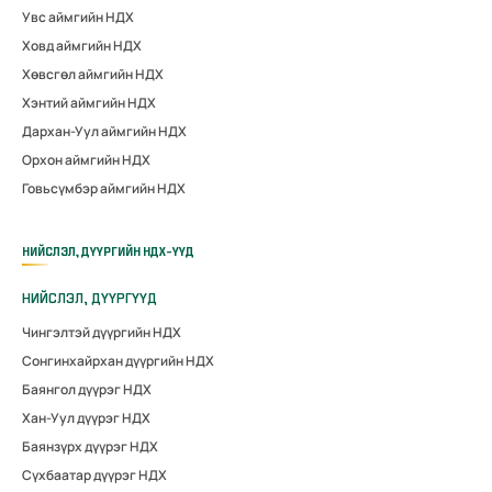
Увс аймгийн НДХ
Ховд аймгийн НДХ
Хөвсгөл аймгийн НДХ
Хэнтий аймгийн НДХ
Дархан-Уул аймгийн НДХ
Орхон аймгийн НДХ
Говьсүмбэр аймгийн НДХ
НИЙСЛЭЛ, ДҮҮРГИЙН НДХ-ҮҮД
НИЙСЛЭЛ, ДҮҮРГҮҮД
Чингэлтэй дүүргийн НДХ
Сонгинхайрхан дүүргийн НДХ
Баянгол дүүрэг НДХ
Хан-Уул дүүрэг НДХ
Баянзүрх дүүрэг НДХ
Сүхбаатар дүүрэг НДХ