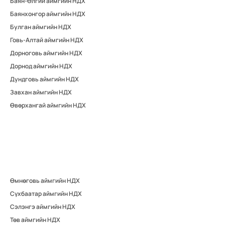
Баян-Өлгий аймгийн НДХ
Баянхонгор аймгийн НДХ
Булган аймгийн НДХ
Говь-Алтай аймгийн НДХ
Дорноговь аймгийн НДХ
Дорнод аймгийн НДХ
Дундговь аймгийн НДХ
Завхан аймгийн НДХ
Өвөрхангай аймгийн НДХ
Өмнөговь аймгийн НДХ
Сүхбаатар аймгийн НДХ
Сэлэнгэ аймгийн НДХ
Төв аймгийн НДХ