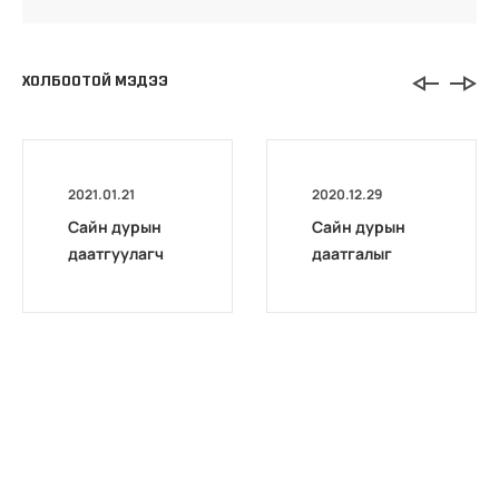
ХОЛБООТОЙ МЭДЭЭ
2021.01.21
2020.12.29
Сайн дурын
Сайн дурын
даатгуулагч
даатгалыг
эхийн
бүрэн
жирэмсний
цахимжууллаа.
болон
амаржсаны
тэтгэмжийг
100 хувиар
олгож эхэллээ