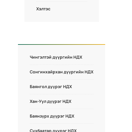
Хэлтэс
Чингэлтэй дүүргийн НДХ
Сонгинхайрхан дүүргийн НДХ
Баянгол дүүрэг НДХ
Хан-Уул дүүрэг НДХ
Баянзүрх дүүрэг НДХ
Сүхбаатар дүүрэг НДХ