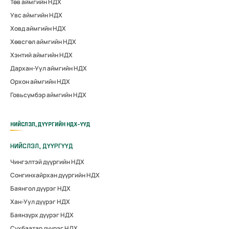
Төв аймгийн НДХ
Увс аймгийн НДХ
Ховд аймгийн НДХ
Хөвсгөл аймгийн НДХ
Хэнтий аймгийн НДХ
Дархан-Уул аймгийн НДХ
Орхон аймгийн НДХ
Говьсүмбэр аймгийн НДХ
НИЙСЛЭЛ, ДҮҮРГИЙН НДХ-ҮҮД
НИЙСЛЭЛ, ДҮҮРГҮҮД
Чингэлтэй дүүргийн НДХ
Сонгинхайрхан дүүргийн НДХ
Баянгол дүүрэг НДХ
Хан-Уул дүүрэг НДХ
Баянзүрх дүүрэг НДХ
Сүхбаатар дүүрэг НДХ