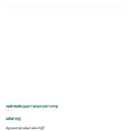
НИЙГМИЙН ДААТГАЛЫН ХЭЛТСҮҮД
АЙМГУУД
Архангай аймгийн НДГ