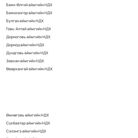
Баян-Өлгий аймгийн НДХ
Баянхонгор аймгийн НДХ
Булган аймгийн НДХ
Говь-Алтай аймгийн НДХ
Дорноговь аймгийн НДХ
Дорнод аймгийн НДХ
Дундговь аймгийн НДХ
Завхан аймгийн НДХ
Өвөрхангай аймгийн НДХ
Өмнөговь аймгийн НДХ
Сүхбаатар аймгийн НДХ
Сэлэнгэ аймгийн НДХ