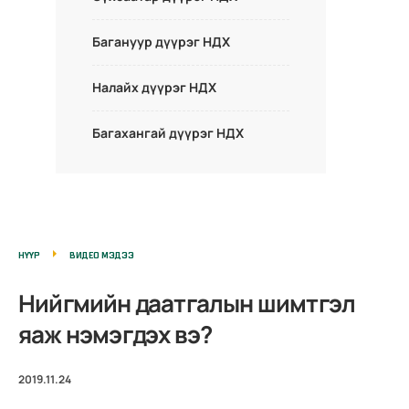
Багануур дүүрэг НДХ
Налайх дүүрэг НДХ
Багахангай дүүрэг НДХ
НҮҮР
ВИДЕО МЭДЭЭ
Нийгмийн даатгалын шимтгэл
яаж нэмэгдэх вэ?
2019.11.24