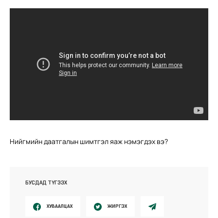
Нийгмийн даатгалын шимтгэл яаж нэмэгдэх вэ?
БУСДАД ТҮГЭЭХ
ХУВААЛЦАХ
ЖИРГЭХ