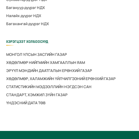
Багануур дүүрэг НДХ
Налайх дүүрэг НДХ
Багахангай дүүрэг НДХ
ХЭРЭГЦЭЭТ ХОЛБООСУУД
МОНГОЛ УЛСЫН ЗАСГИЙН ГАЗАР
ХӨДӨЛМӨР НИЙГМИЙН ХАМГААЛЛЫН ЯАМ
ЭРҮҮЛ МЭНДИЙН ДААТГАЛЫН ЕРӨНХИЙ ГАЗАР
ХӨДӨЛМӨР, ХАЛАМЖИЙН ҮЙЛЧИЛГЭЭНИЙ ЕРӨНХИЙ ГАЗАР
СТАТИСТИКИЙН МЭДЭЭЛЛИЙН НЭГДСЭН САН
СТАНДАРТ, ХЭМЖИЛ ЗҮЙН ГАЗАР
ҮНДЭСНИЙ ДАТА ТӨВ