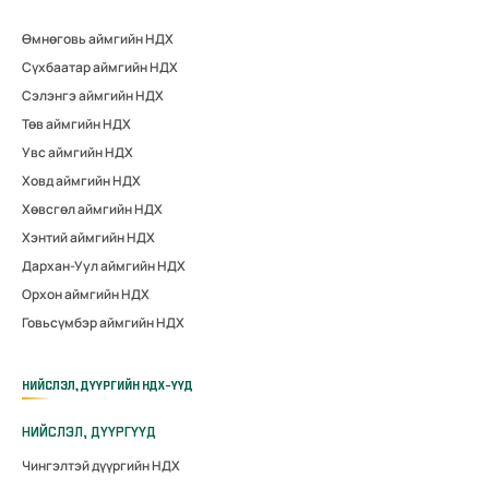
Өмнөговь аймгийн НДХ
Сүхбаатар аймгийн НДХ
Сэлэнгэ аймгийн НДХ
Төв аймгийн НДХ
Увс аймгийн НДХ
Ховд аймгийн НДХ
Хөвсгөл аймгийн НДХ
Хэнтий аймгийн НДХ
Дархан-Уул аймгийн НДХ
Орхон аймгийн НДХ
Говьсүмбэр аймгийн НДХ
НИЙСЛЭЛ, ДҮҮРГИЙН НДХ-ҮҮД
НИЙСЛЭЛ, ДҮҮРГҮҮД
Чингэлтэй дүүргийн НДХ