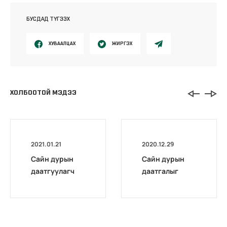
БУСДАД ТҮГЭЭХ
ХУВААЛЦАХ
ЖИРГЭХ
ХОЛБООТОЙ МЭДЭЭ
2021.01.21
2020.12.29
Сайн дурын
Сайн дурын
даатгуулагч
даатгалыг
эхийн
бүрэн
жирэмсний
цахимжууллаа.
болон
амаржсаны