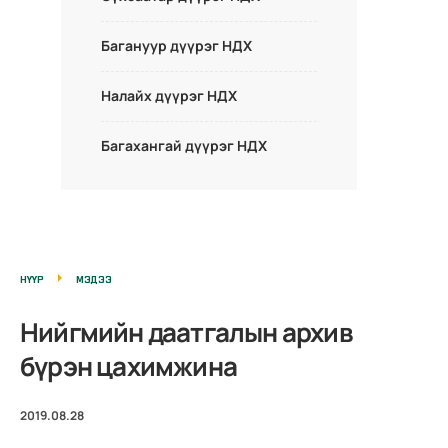
Багануур дүүрэг НДХ
Налайх дүүрэг НДХ
Багахангай дүүрэг НДХ
НҮҮР
МЭДЭЭ
Нийгмийн даатгалын архив
бүрэн цахимжина
2019.08.28