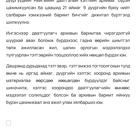
дүүргүүдийн Нийгмийн даатгалын хэлтийн архивыг бүрэн
цахимжуулсан ба цаашид 21 аймаг 9 дүүргийн буюу нийт
салбарын хэмжээний баримт бичгийг дижитал бүртгэлд
шилжүүлнэ.
Ингэснээр даатгуулагч архивын баримтаа чирэгдэлгүй
шуурхай авах боломж бүрдэхээс гадна өөрийн шимтгэл
төлж ажилласан жил, цалин орлогын мэдээлэлдээ
тулгуурлан тэтгэврийн тооцооллоо хийх нөхцөл бүрдэх юм.
Дашрамд дурьдахад тэтгэвэр, тэтгэмжээ тогтоолгохын тулд
өмнө нь иргэд аймаг, дүүргийн хэлтэс хооронд архивын
материалаа өөрсдөө хөөцөлдөн бүрдүүлдэг байсныг
шинэчилж, хэлтэс хоорондоо даатгуулагчийн өмнөөс
мэдээлэл солилцдог болсон ба архивын баримт ийнхүү
бүрэн цахимжвал энэ ажил улам хялбарших юм.