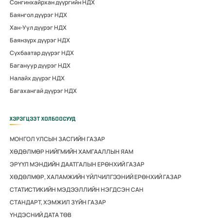
Сонгинхайрхан дүүргийн НДХ
Баянгол дүүрэг НДХ
Хан-Уул дүүрэг НДХ
Баянзүрх дүүрэг НДХ
Сүхбаатар дүүрэг НДХ
Багануур дүүрэг НДХ
Налайх дүүрэг НДХ
Багахангай дүүрэг НДХ
ХЭРЭГЦЭЭТ ХОЛБООСУУД
МОНГОЛ УЛСЫН ЗАСГИЙН ГАЗАР
ХӨДӨЛМӨР НИЙГМИЙН ХАМГААЛЛЫН ЯАМ
ЭРҮҮЛ МЭНДИЙН ДААТГАЛЫН ЕРӨНХИЙ ГАЗАР
ХӨДӨЛМӨР, ХАЛАМЖИЙН ҮЙЛЧИЛГЭЭНИЙ ЕРӨНХИЙ ГАЗАР
СТАТИСТИКИЙН МЭДЭЭЛЛИЙН НЭГДСЭН САН
СТАНДАРТ, ХЭМЖИЛ ЗҮЙН ГАЗАР
ҮНДЭСНИЙ ДАТА ТӨВ