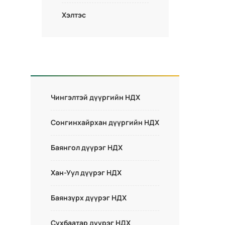
Хэлтэс
Чингэлтэй дүүргийн НДХ
Сонгинхайрхан дүүргийн НДХ
Баянгол дүүрэг НДХ
Хан-Уул дүүрэг НДХ
Баянзүрх дүүрэг НДХ
Сүхбаатар дүүрэг НДХ