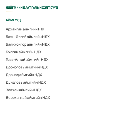
НИЙГМИЙН ДААТГАЛЫН ХЭЛТСҮҮД
АЙМГУУД
Архангай аймгийн НДГ
Баян-Өлгий аймгийн НДХ
Баянхонгор аймгийн НДХ
Булган аймгийн НДХ
Говь-Алтай аймгийн НДХ
Дорноговь аймгийн НДХ
Дорнод аймгийн НДХ
Дундговь аймгийн НДХ
Завхан аймгийн НДХ
Өвөрхангай аймгийн НДХ