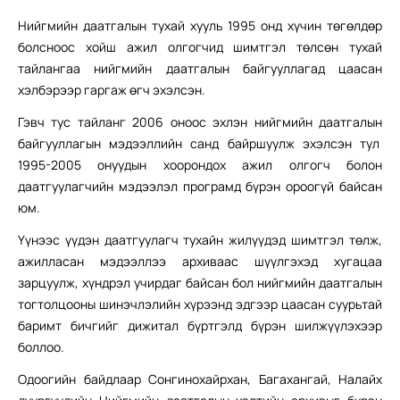
Нийгмийн даатгалын тухай хууль 1995 онд хүчин төгөлдөр
болсноос хойш ажил олгогчид шимтгэл төлсөн тухай
тайлангаа нийгмийн даатгалын байгууллагад цаасан
хэлбэрээр гаргаж өгч эхэлсэн.
Гэвч тус тайланг 2006 оноос эхлэн нийгмийн даатгалын
байгууллагын мэдээллийн санд байршуулж эхэлсэн тул
1995-2005 онуудын хоорондох ажил олгогч болон
даатгуулагчийн мэдээлэл програмд бүрэн ороогүй байсан
юм.
Үүнээс үүдэн даатгуулагч тухайн жилүүдэд шимтгэл төлж,
ажилласан мэдээллээ архиваас шүүлгэхэд хугацаа
зарцуулж, хүндрэл учирдаг байсан бол нийгмийн даатгалын
тогтолцооны шинэчлэлийн хүрээнд эдгээр цаасан суурьтай
баримт бичгийг дижитал бүртгэлд бүрэн шилжүүлэхээр
боллоо.
Одоогийн байдлаар Сонгинохайрхан, Багахангай, Налайх