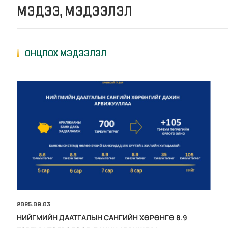
МЭДЭЭ, МЭДЭЭЛЭЛ
ОНЦЛОХ МЭДЭЭЛЭЛ
2025.09.03
НИЙГМИЙН ДААТГАЛЫН САНГИЙН ХӨРӨНГӨ 8.9