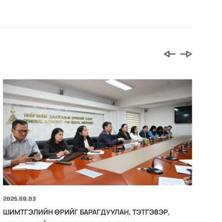
2025.09.03
202
ШИМТГЭЛИЙН ӨРИЙГ БАРАГДУУЛАН, ТЭТГЭВЭР,
ГО