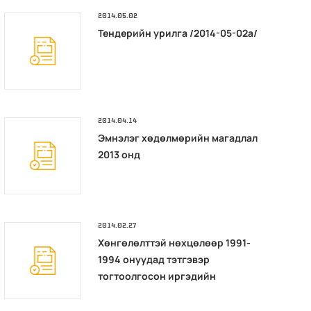
2014.05.02
Тендерийн урилга /2014-05-02а/
2014.04.14
Эмнэлэг хөдөлмөрийн магадлал
2013 онд
2014.02.27
Хөнгөлөлттэй нөхцөлөөр 1991-
1994 онуудад тэтгэвэр
тогтоолгосон иргэдийн
ажилласан жил, тэтгэврийн
даатгалын шимтгэлийг нөхөн