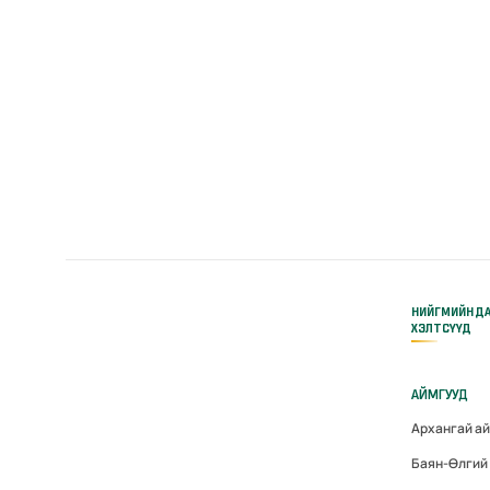
НИЙГМИЙН Д
ХЭЛТСҮҮД
АЙМГУУД
Архангай а
Баян-Өлгий