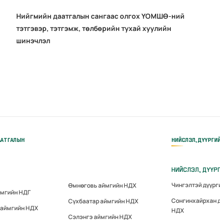
Нийгмийн даатгалын сангаас олгох ҮОМШӨ-ний
тэтгэвэр, тэтгэмж, төлбөрийн тухай хуулийн
шинэчлэл
ААТГАЛЫН
НИЙСЛЭЛ, ДҮҮРГИ
НИЙСЛЭЛ, ДҮҮР
Чингэлтэй дүүр
Өмнөговь аймгийн НДХ
ймгийн НДГ
Сонгинхайрхан 
Сүхбаатар аймгийн НДХ
 аймгийн НДХ
НДХ
Сэлэнгэ аймгийн НДХ