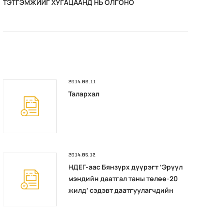
ТЭТГЭМЖИЙГ ХУГАЦААНД НЬ ОЛГОНО
ГА
2014.06.11
Талархал
2014.05.12
НДЕГ-аас Бянзүрх дүүрэгт ‘Эрүүл
мэндийн даатгал таны төлөө-20
жилд’ сэдэвт даатгуулагчдийн
өдөрлөгийг зохион байгууллаа