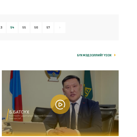
тооцох тухай
53
54
55
56
57
БҮХ МЭДЭЭЛЛИЙГ ҮЗЭХ