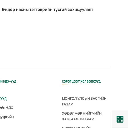
Өндөр насны тэтгэврийн тусгай зохицуулалт
ЙН НДХ-ҮҮД
ХЭРЭГЦЭЭТ ХОЛБООСУУД
МОНГОЛ УЛСЫН ЗАСГИЙН
ГҮҮД
ГАЗАР
гийн НДХ
ХӨДӨЛМӨР НИЙГМИЙН
дүүргийн
ХАМГААЛЛЫН ЯАМ