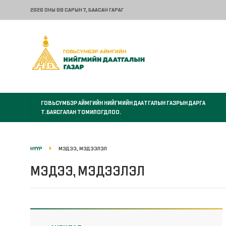
2026 ОНЫ 08 САРЫН 7
, БААСАН ГАРАГ
ГОВЬСҮМБЭР АЙМГИЙН НИЙГМИЙН ДААТГАЛЫН ГАЗРЫН ДАРГА
Т.БАЯСГАЛАН ТОМИЛОГДЛОО.
НҮҮР
МЭДЭЭ, МЭДЭЭЛЭЛ
МЭДЭЭ, МЭДЭЭЛЭЛ