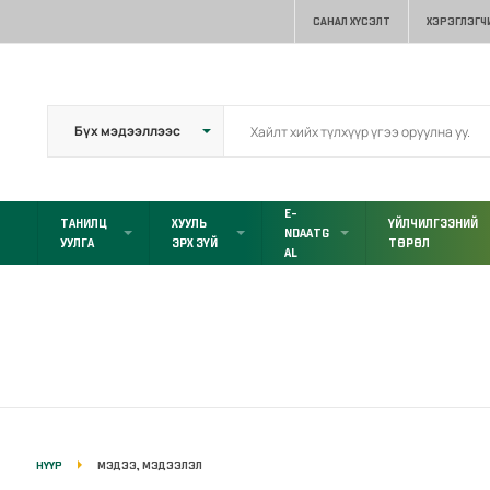
САНАЛ ХҮСЭЛТ
ХЭРЭГЛЭГЧ
E-
ТАНИЛЦ
ХУУЛЬ
ҮЙЛЧИЛГЭЭНИЙ
NDAATG
УУЛГА
ЭРХ ЗҮЙ
ТӨРӨЛ
AL
НҮҮР
МЭДЭЭ, МЭДЭЭЛЭЛ