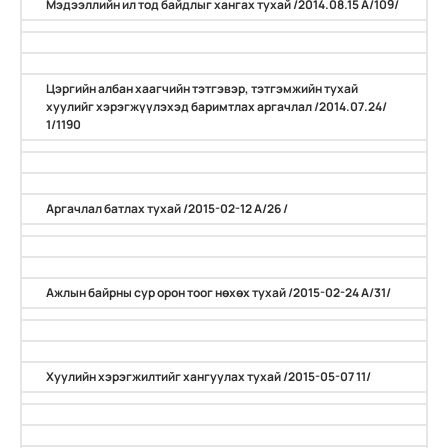
Мэдээллийн ил тод байдлыг хангах тухай /2014.08.15 А/109/
Цэргийн албан хаагчийн тэтгэвэр, тэтгэмжийн тухай
хуулийг хэрэгжүүлэхэд баримтлах аргачлал /2014.07.24/
1/1190
Аргачлал батлах тухай /2015-02-12 А/26 /
Ажлын байрны сур орон тоог нөхөх тухай /2015-02-24 А/31/
Хуулийн хэрэгжилтийг хангуулах тухай /2015-05-07 11/