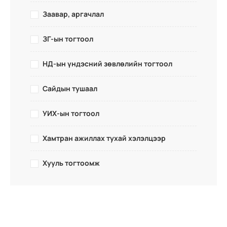
Заавар, аргачлал
ЗГ-ын тогтоол
НД-ын үндэсний зөвлөлийн тогтоол
Сайдын тушаал
УИХ-ын тогтоол
Хамтран ажиллах тухай хэлэлцээр
Хууль тогтоомж