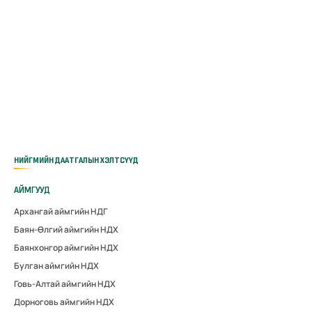
НИЙГМИЙН ДААТГАЛЫН ХЭЛТСҮҮД
АЙМГУУД
Архангай аймгийн НДГ
Баян-Өлгий аймгийн НДХ
Баянхонгор аймгийн НДХ
Булган аймгийн НДХ
Говь-Алтай аймгийн НДХ
Дорноговь аймгийн НДХ