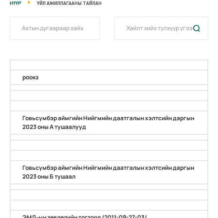
НҮҮР
ҮЙЛ АЖИЛЛАГААНЫ ТАЙЛАН
роокз
Говьсүмбэр аймгийн Нийгмийн даатгалын хэлтсийн даргын
2023 оны А тушаалууд
Говьсүмбэр аймгийн Нийгмийн даатгалын хэлтсийн даргын
2023 оны Б тушаал
ЭМД-ын зөвлөлийн тогтоол /2011-09-27-03/