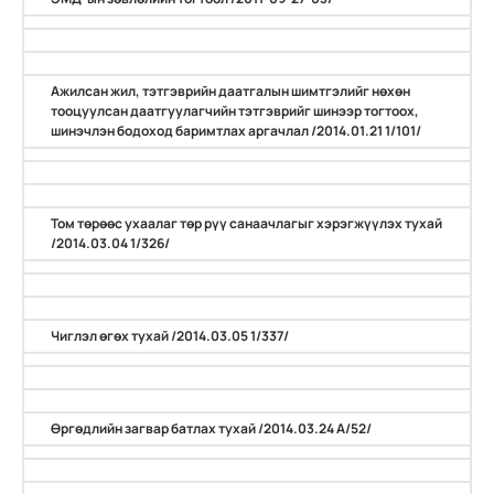
Ажилсан жил, тэтгэврийн даатгалын шимтгэлийг нөхөн
тооцуулсан даатгуулагчийн тэтгэврийг шинээр тогтоох,
шинэчлэн бодоход баримтлах аргачлал /2014.01.21 1/101/
Том төрөөс ухаалаг төр рүү санаачлагыг хэрэгжүүлэх тухай
/2014.03.04 1/326/
Чиглэл өгөх тухай /2014.03.05 1/337/
Өргөдлийн загвар батлах тухай /2014.03.24 А/52/