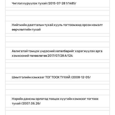
Чиглэл хүрүүлэх тухай /2015-07-28 1/1485/
Нийгмийн даатгалын тухай хууль тогтоомжид орсон нэмэлт
өөрчлөлтийн тухай
Авлигатай тэмцэх үндэсний хөтөлбөрийг хэрэгжүүлэх арга
хэмжээний төлөвлөгөө 2017/07/28 А/124
Шимтгэлийн хэмжээг ТОГТООХ ТУХАЙ /2008-12-05/
Нэрийн дансны орлогод тооцох хүүгийн хэмжээг тогтоох
тухай /2007.06.26/