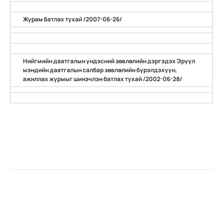
Журам батлах тухай /2007-06-26/
Нийгмийн даатгалын үндэсний зөвлөлийн дэргэдэх Эрүүл
мэндийн даатгалын салбар зөвлөлийн бүрэлдэхүүн,
ажиллах журмыг шинэчлэн батлах тухай /2002-06-28/