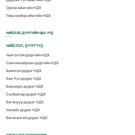
Орхон аймгийн НДХ
Говьсүмбэр аймгийн НДХ
НИЙСЛЭЛ, ДҮҮРГИЙН НДХ-ҮҮД
НИЙСЛЭЛ, ДҮҮРГҮҮД
Чингэлтэй дүүргийн НДХ
Сонгинхайрхан дүүргийн НДХ
Баянгол дүүрэг НДХ
Хан-Уул дүүрэг НДХ
Баянзүрх дүүрэг НДХ
Сүхбаатар дүүрэг НДХ
Багануур дүүрэг НДХ
Налайх дүүрэг НДХ
Багахангай дүүрэг НДХ
ХЭРЭГЦЭЭТ ХОЛБООСУУД