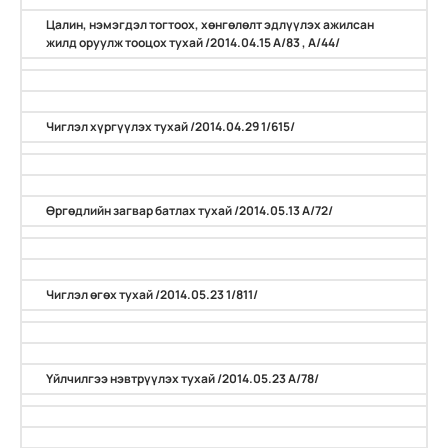
Цалин, нэмэгдэл тогтоох, хөнгөлөлт эдлүүлэх ажилсан
жилд оруулж тооцох тухай /2014.04.15 А/83 , А/44/
Чиглэл хүргүүлэх тухай /2014.04.29 1/615/
Өргөдлийн загвар батлах тухай /2014.05.13 А/72/
Чиглэл өгөх тухай /2014.05.23 1/811/
Үйлчилгээ нэвтрүүлэх тухай /2014.05.23 А/78/