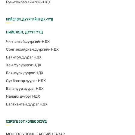
Говьсүмбэр аймгийн НДХ
НИЙСЛЭЛ, ДҮҮРГИЙН НДХ-ҮҮД
НИЙСЛЭЛ, ДҮҮРГҮҮД
Чингэлтэй дүүргийн НДХ
Сонгинхайрхан дүүргийн НДХ
Баянгол дүүрэг НДХ
Хан-Уул дүүрэг НДХ
Баянзүрх дүүрэг НДХ
Сүхбаатар дүүрэг НДХ
Багануур дүүрэг НДХ
Налайх дүүрэг НДХ
Багахангай дүүрэг НДХ
ХЭРЭГЦЭЭТ ХОЛБООСУУД
МОНГОЛ УЛСЫН ЗАСГИЙН ГАЗАР