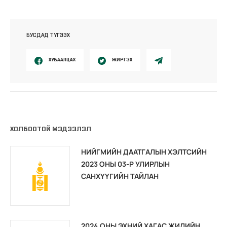
БУСДАД ТҮГЭЭХ
ХУВААЛЦАХ
ЖИРГЭХ
ХОЛБООТОЙ МЭДЭЭЛЭЛ
НИЙГМИЙН ДААТГАЛЫН ХЭЛТСИЙН
2023 ОНЫ 03-Р УЛИРЛЫН
САНХҮҮГИЙН ТАЙЛАН
2024 ОНЫ ЭХНИЙ ХАГАС ЖИЛИЙН