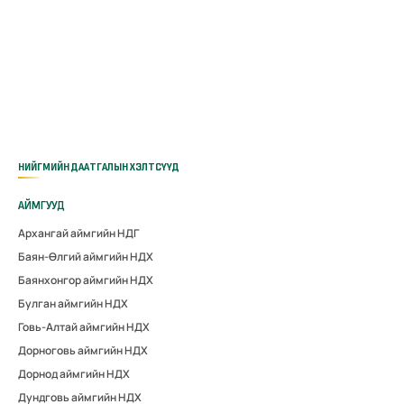
НИЙГМИЙН ДААТГАЛЫН ХЭЛТСҮҮД
АЙМГУУД
Архангай аймгийн НДГ
Баян-Өлгий аймгийн НДХ
Баянхонгор аймгийн НДХ
Булган аймгийн НДХ
Говь-Алтай аймгийн НДХ
Дорноговь аймгийн НДХ
Дорнод аймгийн НДХ
Дундговь аймгийн НДХ