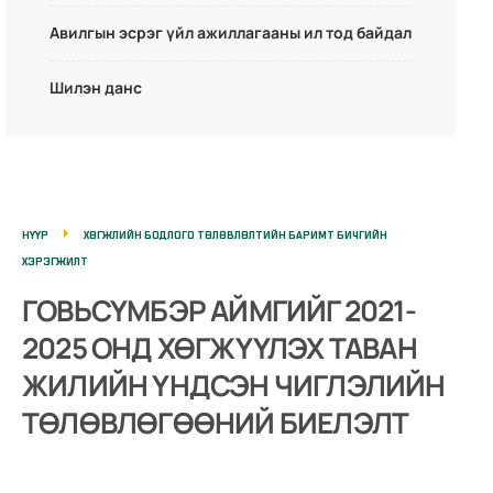
Авилгын эсрэг үйл ажиллагааны ил тод байдал
Шилэн данс
НҮҮР
ХӨГЖЛИЙН БОДЛОГО ТӨЛӨВЛӨЛТИЙН БАРИМТ БИЧГИЙН
ХЭРЭГЖИЛТ
ГОВЬСҮМБЭР АЙМГИЙГ 2021-
2025 ОНД ХӨГЖҮҮЛЭХ ТАВАН
ЖИЛИЙН ҮНДСЭН ЧИГЛЭЛИЙН
ТӨЛӨВЛӨГӨӨНИЙ БИЕЛЭЛТ