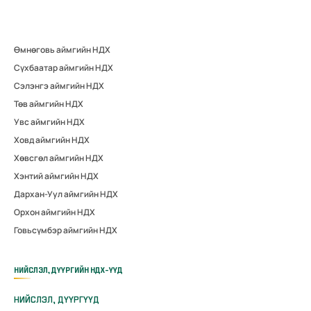
Өмнөговь аймгийн НДХ
Сүхбаатар аймгийн НДХ
Сэлэнгэ аймгийн НДХ
Төв аймгийн НДХ
Увс аймгийн НДХ
Ховд аймгийн НДХ
Хөвсгөл аймгийн НДХ
Хэнтий аймгийн НДХ
Дархан-Уул аймгийн НДХ
Орхон аймгийн НДХ
Говьсүмбэр аймгийн НДХ
НИЙСЛЭЛ, ДҮҮРГИЙН НДХ-ҮҮД
НИЙСЛЭЛ, ДҮҮРГҮҮД