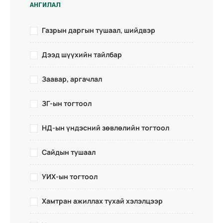
АНГИЛАЛ
Газрын даргын тушаал, шийдвэр
Дээд шүүхийн тайлбар
Заавар, аргачлал
ЗГ-ын тогтоол
НД-ын үндэсний зөвлөлийн тогтоол
Сайдын тушаал
УИХ-ын тогтоол
Хамтран ажиллах тухай хэлэлцээр