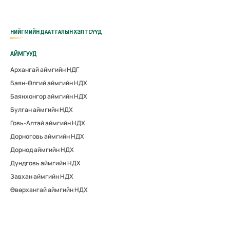
НИЙГМИЙН ДААТГАЛЫН ХЭЛТСҮҮД
АЙМГУУД
Архангай аймгийн НДГ
Баян-Өлгий аймгийн НДХ
Баянхонгор аймгийн НДХ
Булган аймгийн НДХ
Говь-Алтай аймгийн НДХ
Дорноговь аймгийн НДХ
Дорнод аймгийн НДХ
Дундговь аймгийн НДХ
Завхан аймгийн НДХ
Өвөрхангай аймгийн НДХ