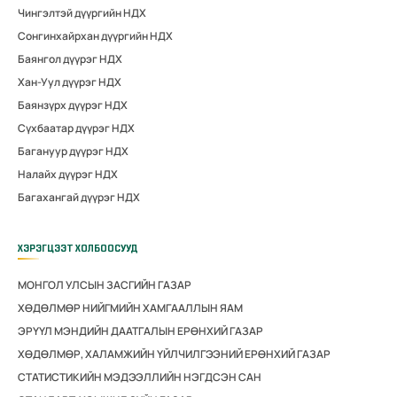
Чингэлтэй дүүргийн НДХ
Сонгинхайрхан дүүргийн НДХ
Баянгол дүүрэг НДХ
Хан-Уул дүүрэг НДХ
Баянзүрх дүүрэг НДХ
Сүхбаатар дүүрэг НДХ
Багануур дүүрэг НДХ
Налайх дүүрэг НДХ
Багахангай дүүрэг НДХ
ХЭРЭГЦЭЭТ ХОЛБООСУУД
МОНГОЛ УЛСЫН ЗАСГИЙН ГАЗАР
ХӨДӨЛМӨР НИЙГМИЙН ХАМГААЛЛЫН ЯАМ
ЭРҮҮЛ МЭНДИЙН ДААТГАЛЫН ЕРӨНХИЙ ГАЗАР
ХӨДӨЛМӨР, ХАЛАМЖИЙН ҮЙЛЧИЛГЭЭНИЙ ЕРӨНХИЙ ГАЗАР
СТАТИСТИКИЙН МЭДЭЭЛЛИЙН НЭГДСЭН САН