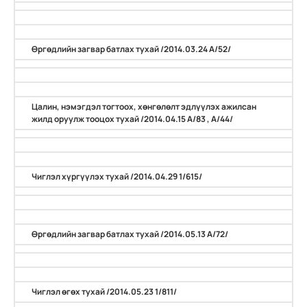
Өргөдлийн загвар батлах тухай /2014.03.24 А/52/
Цалин, нэмэгдэл тогтоох, хөнгөлөлт эдлүүлэх ажилсан
жилд оруулж тооцох тухай /2014.04.15 А/83 , А/44/
Чиглэл хүргүүлэх тухай /2014.04.29 1/615/
Өргөдлийн загвар батлах тухай /2014.05.13 А/72/
Чиглэл өгөх тухай /2014.05.23 1/811/