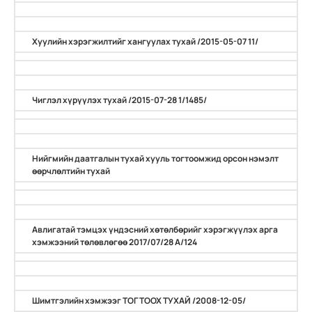
Хуулийн хэрэгжилтийг хангуулах тухай /2015-05-07 11/
Чиглэл хүрүүлэх тухай /2015-07-28 1/1485/
Нийгмийн даатгалын тухай хууль тогтоомжид орсон нэмэлт
өөрчлөлтийн тухай
Авлигатай тэмцэх үндэсний хөтөлбөрийг хэрэгжүүлэх арга
хэмжээний төлөвлөгөө 2017/07/28 А/124
Шимтгэлийн хэмжээг ТОГТООХ ТУХАЙ /2008-12-05/