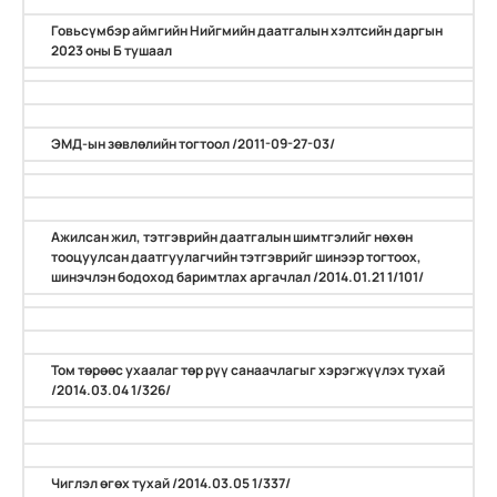
Говьсүмбэр аймгийн Нийгмийн даатгалын хэлтсийн даргын
2023 оны Б тушаал
ЭМД-ын зөвлөлийн тогтоол /2011-09-27-03/
Ажилсан жил, тэтгэврийн даатгалын шимтгэлийг нөхөн
тооцуулсан даатгуулагчийн тэтгэврийг шинээр тогтоох,
шинэчлэн бодоход баримтлах аргачлал /2014.01.21 1/101/
Том төрөөс ухаалаг төр рүү санаачлагыг хэрэгжүүлэх тухай
/2014.03.04 1/326/
Чиглэл өгөх тухай /2014.03.05 1/337/