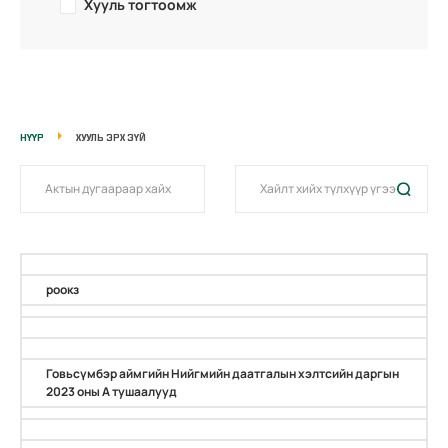
Хууль тогтоомж
НҮҮР
ХУУЛЬ ЭРХ ЗҮЙ
роокз
Говьсүмбэр аймгийн Нийгмийн даатгалын хэлтсийн даргын
2023 оны А тушаалууд