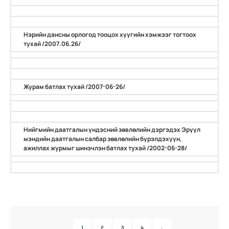
Нэрийн дансны орлогод тооцох хүүгийн хэмжээг тогтоох
тухай /2007.06.26/
Журам батлах тухай /2007-06-26/
Нийгмийн даатгалын үндэсний зөвлөлийн дэргэдэх Эрүүл
мэндийн даатгалын салбар зөвлөлийн бүрэлдэхүүн,
ажиллах журмыг шинэчлэн батлах тухай /2002-06-28/
1
2
3
4