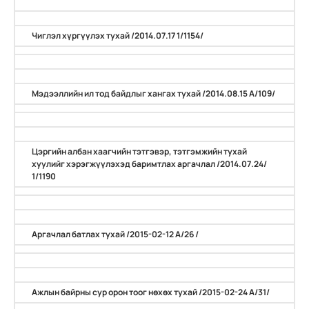
Чиглэл хүргүүлэх тухай /2014.07.17 1/1154/
Мэдээллийн ил тод байдлыг хангах тухай /2014.08.15 А/109/
Цэргийн албан хаагчийн тэтгэвэр, тэтгэмжийн тухай
хуулийг хэрэгжүүлэхэд баримтлах аргачлал /2014.07.24/
1/1190
Аргачлал батлах тухай /2015-02-12 А/26 /
Ажлын байрны сур орон тоог нөхөх тухай /2015-02-24 А/31/