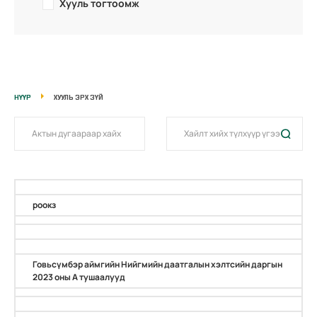
Хууль тогтоомж
НҮҮР
ХУУЛЬ ЭРХ ЗҮЙ
роокз
Говьсүмбэр аймгийн Нийгмийн даатгалын хэлтсийн даргын
2023 оны А тушаалууд