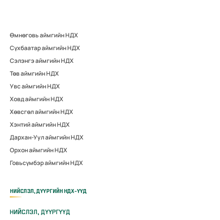
Өмнөговь аймгийн НДХ
Сүхбаатар аймгийн НДХ
Сэлэнгэ аймгийн НДХ
Төв аймгийн НДХ
Увс аймгийн НДХ
Ховд аймгийн НДХ
Хөвсгөл аймгийн НДХ
Хэнтий аймгийн НДХ
Дархан-Уул аймгийн НДХ
Орхон аймгийн НДХ
Говьсүмбэр аймгийн НДХ
НИЙСЛЭЛ, ДҮҮРГИЙН НДХ-ҮҮД
НИЙСЛЭЛ, ДҮҮРГҮҮД