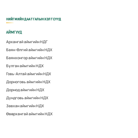
НИЙГМИЙН ДААТГАЛЫН ХЭЛТСҮҮД
АЙМГУУД
Архангай аймгийн НДГ
Баян-Өлгий аймгийн НДХ
Баянхонгор аймгийн НДХ
Булган аймгийн НДХ
Говь-Алтай аймгийн НДХ
Дорноговь аймгийн НДХ
Дорнод аймгийн НДХ
Дундговь аймгийн НДХ
Завхан аймгийн НДХ
Өвөрхангай аймгийн НДХ