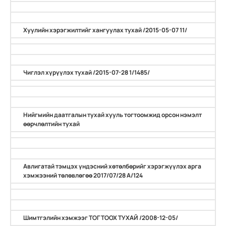
Хуулийн хэрэгжилтийг хангуулах тухай /2015-05-07 11/
Чиглэл хүрүүлэх тухай /2015-07-28 1/1485/
Нийгмийн даатгалын тухай хууль тогтоомжид орсон нэмэлт
өөрчлөлтийн тухай
Авлигатай тэмцэх үндэсний хөтөлбөрийг хэрэгжүүлэх арга
хэмжээний төлөвлөгөө 2017/07/28 А/124
Шимтгэлийн хэмжээг ТОГТООХ ТУХАЙ /2008-12-05/