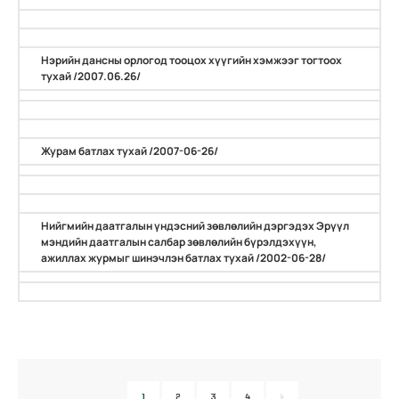
Нэрийн дансны орлогод тооцох хүүгийн хэмжээг тогтоох
тухай /2007.06.26/
Журам батлах тухай /2007-06-26/
Нийгмийн даатгалын үндэсний зөвлөлийн дэргэдэх Эрүүл
мэндийн даатгалын салбар зөвлөлийн бүрэлдэхүүн,
ажиллах журмыг шинэчлэн батлах тухай /2002-06-28/
1
2
3
4