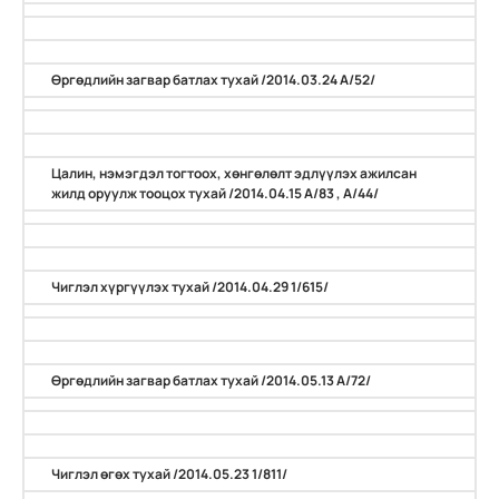
Өргөдлийн загвар батлах тухай /2014.03.24 А/52/
Цалин, нэмэгдэл тогтоох, хөнгөлөлт эдлүүлэх ажилсан
жилд оруулж тооцох тухай /2014.04.15 А/83 , А/44/
Чиглэл хүргүүлэх тухай /2014.04.29 1/615/
Өргөдлийн загвар батлах тухай /2014.05.13 А/72/
Чиглэл өгөх тухай /2014.05.23 1/811/