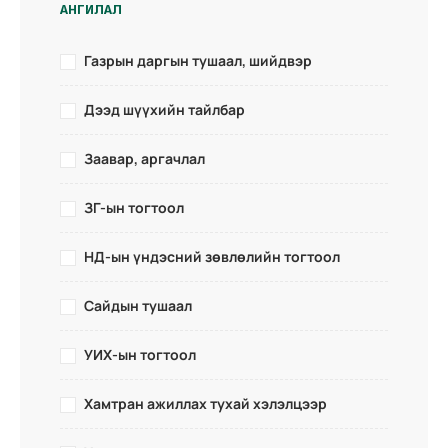
АНГИЛАЛ
Газрын даргын тушаал, шийдвэр
Дээд шүүхийн тайлбар
Заавар, аргачлал
ЗГ-ын тогтоол
НД-ын үндэсний зөвлөлийн тогтоол
Сайдын тушаал
УИХ-ын тогтоол
Хамтран ажиллах тухай хэлэлцээр