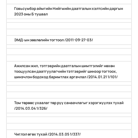
Говьсүмбэр аймгийн Нийгмийн даатгалын хэлтсийн даргын
2023 оны Б тушаал
ЭМД-ын зөвлөлийн тогтоол /2011-09-27-03/
Ажилсан жил, тэтгэврийн даатгалын шимтгэлийг нөхөн
тооцуулсан даатгуулагчийн тэтгэврийг шинээр тогтоох,
шинэчлэн бодоход баримтлах аргачлал /2014.01.21 1/101/
Том төрөөс ухаалаг төр рүү санаачлагыг хэрэгжүүлэх тухай
/2014.03.04 1/326/
Чиглэл өгөх тухай /2014.03.05 1/337/