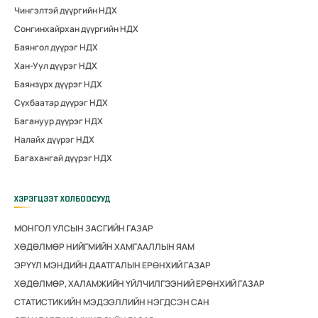
Чингэлтэй дүүргийн НДХ
Сонгинхайрхан дүүргийн НДХ
Баянгол дүүрэг НДХ
Хан-Уул дүүрэг НДХ
Баянзүрх дүүрэг НДХ
Сүхбаатар дүүрэг НДХ
Багануур дүүрэг НДХ
Налайх дүүрэг НДХ
Багахангай дүүрэг НДХ
ХЭРЭГЦЭЭТ ХОЛБООСУУД
МОНГОЛ УЛСЫН ЗАСГИЙН ГАЗАР
ХӨДӨЛМӨР НИЙГМИЙН ХАМГААЛЛЫН ЯАМ
ЭРҮҮЛ МЭНДИЙН ДААТГАЛЫН ЕРӨНХИЙ ГАЗАР
ХӨДӨЛМӨР, ХАЛАМЖИЙН ҮЙЛЧИЛГЭЭНИЙ ЕРӨНХИЙ ГАЗАР
СТАТИСТИКИЙН МЭДЭЭЛЛИЙН НЭГДСЭН САН