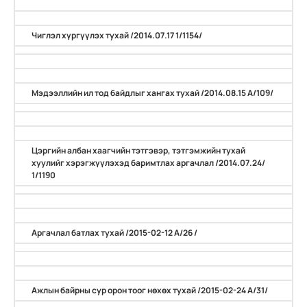
Чиглэл хүргүүлэх тухай /2014.07.17 1/1154/
Мэдээллийн ил тод байдлыг хангах тухай /2014.08.15 А/109/
Цэргийн албан хаагчийн тэтгэвэр, тэтгэмжийн тухай
хуулийг хэрэгжүүлэхэд баримтлах аргачлал /2014.07.24/
1/1190
Аргачлал батлах тухай /2015-02-12 А/26 /
Ажлын байрны сур орон тоог нөхөх тухай /2015-02-24 А/31/