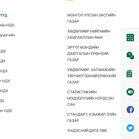
МОНГОЛ УЛСЫН ЗАСГИЙН
ГҮҮД
ГАЗАР
гийн НДХ
ХӨДӨЛМӨР НИЙГМИЙН
дүүргийн
ХАМГААЛЛЫН ЯАМ
ЭРҮҮЛ МЭНДИЙН
НДХ
ДААТГАЛЫН ЕРӨНХИЙ
ГАЗАР
НДХ
ХӨДӨЛМӨР, ХАЛАМЖИЙН
 НДХ
ҮЙЛЧИЛГЭЭНИЙ ЕРӨНХИЙ
эг НДХ
ГАЗАР
 НДХ
СТАТИСТИКИЙН
МЭДЭЭЛЛИЙН НЭГДСЭН
НДХ
САН
эг НДХ
СТАНДАРТ, ХЭМЖИЛ ЗҮЙН
ГАЗАР
ҮНДЭСНИЙ ДАТА ТӨВ