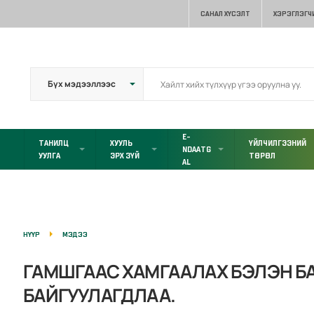
САНАЛ ХҮСЭЛТ
ХЭРЭГЛЭГЧ
E-
ТАНИЛЦ
ХУУЛЬ
ҮЙЛЧИЛГЭЭНИЙ
NDAATG
УУЛГА
ЭРХ ЗҮЙ
ТӨРӨЛ
AL
НҮҮР
МЭДЭЭ
ГАМШГААС ХАМГААЛАХ БЭЛЭН Б
БАЙГУУЛАГДЛАА.