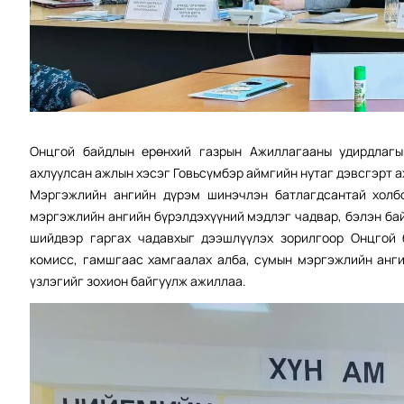
Онцгой байдлын ерөнхий газрын Ажиллагааны удирдлагы
ахлуулсан ажлын хэсэг Говьсүмбэр аймгийн нутаг дэвсгэрт 
Мэргэжлийн ангийн дүрэм шинэчлэн батлагдсантай холбо
мэргэжлийн ангийн бүрэлдэхүүний мэдлэг чадвар, бэлэн ба
шийдвэр гаргах чадавхыг дээшлүүлэх зорилгоор Онцгой 
комисс, гамшгаас хамгаалах алба, сумын мэргэжлийн анги
үзлэгийг зохион байгуулж ажиллаа.