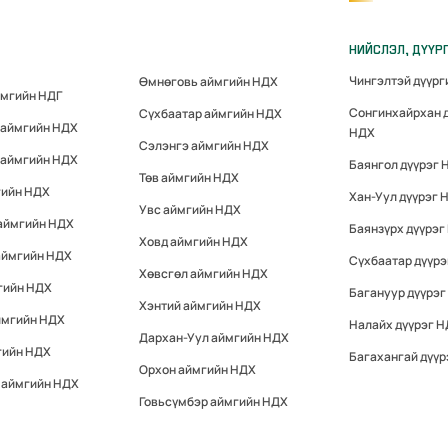
НИЙСЛЭЛ, ДҮҮР
Чингэлтэй дүүр
Өмнөговь аймгийн НДХ
ймгийн НДГ
Сонгинхайрхан 
Сүхбаатар аймгийн НДХ
 аймгийн НДХ
НДХ
Сэлэнгэ аймгийн НДХ
 аймгийн НДХ
Баянгол дүүрэг 
Төв аймгийн НДХ
гийн НДХ
Хан-Уул дүүрэг 
Увс аймгийн НДХ
 аймгийн НДХ
Баянзүрх дүүрэг
Ховд аймгийн НДХ
аймгийн НДХ
Сүхбаатар дүүр
Хөвсгөл аймгийн НДХ
гийн НДХ
Багануур дүүрэг
Хэнтий аймгийн НДХ
ймгийн НДХ
Налайх дүүрэг 
Дархан-Уул аймгийн НДХ
гийн НДХ
Багахангай дүүр
Орхон аймгийн НДХ
 аймгийн НДХ
Говьсүмбэр аймгийн НДХ