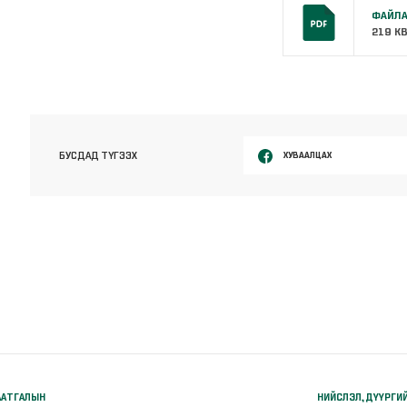
ФАЙЛА
219 K
ХУВААЛЦАХ
БУСДАД ТҮГЭЭХ
ААТГАЛЫН
НИЙСЛЭЛ, ДҮҮРГИ