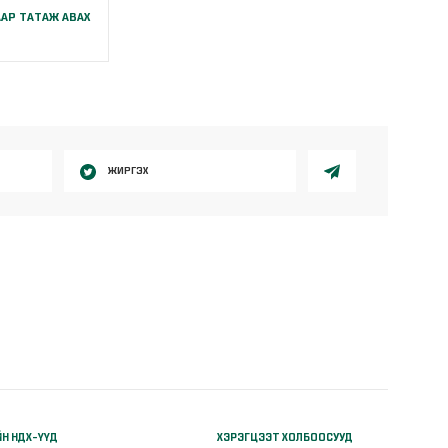
АР ТАТАЖ АВАХ
B
ЖИРГЭХ
ЙН НДХ-ҮҮД
ХЭРЭГЦЭЭТ ХОЛБООСУУД