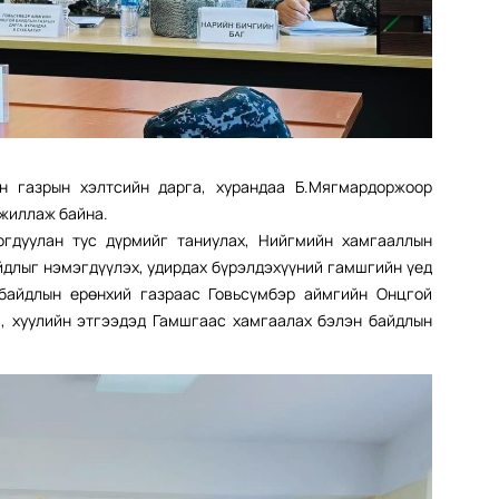
н газрын хэлтсийн дарга, хурандаа Б.Мягмардоржоор
ажиллаж байна.
гдуулан тус дүрмийг таниулах, Нийгмийн хамгааллын
йдлыг нэмэгдүүлэх, удирдах бүрэлдэхүүний гамшгийн үед
байдлын ерөнхий газраас Говьсүмбэр аймгийн Онцгой
, хуулийн этгээдэд Гамшгаас хамгаалах бэлэн байдлын