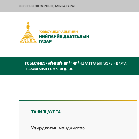
2026 ОНЫ 08 САРЫН 8
, БЯМБА ГАРАГ
ГОВЬСҮМБЭР АЙМГИЙН НИЙГМИЙН ДААТГАЛЫН ГАЗРЫН ДАРГА
Т.БАЯСГАЛАН ТОМИЛОГДЛОО.
ТАНИЛЦУУЛГА
Удирдлагын мэндчилгээ