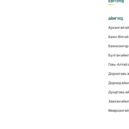
ХЭЛТСҮҮД
АЙМГУУД
Архангай а
Баян-Өлгий
Баянхонгор
Булган айм
Говь-Алтай
Дорноговь 
Дорнод айм
Дундговь а
Завхан айм
Өвөрхангай