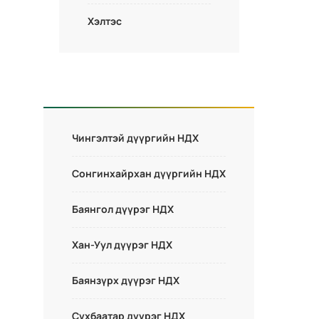
Хэлтэс
Чингэлтэй дүүргийн НДХ
Сонгинхайрхан дүүргийн НДХ
Баянгол дүүрэг НДХ
Хан-Уул дүүрэг НДХ
Баянзүрх дүүрэг НДХ
Сүхбаатар дүүрэг НДХ