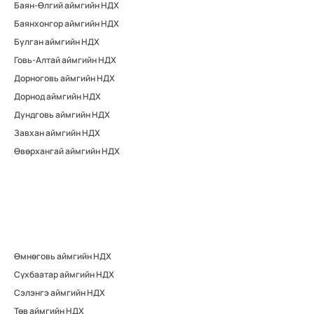
Баян-Өлгий аймгийн НДХ
Баянхонгор аймгийн НДХ
Булган аймгийн НДХ
Говь-Алтай аймгийн НДХ
Дорноговь аймгийн НДХ
Дорнод аймгийн НДХ
Дундговь аймгийн НДХ
Завхан аймгийн НДХ
Өвөрхангай аймгийн НДХ
Өмнөговь аймгийн НДХ
Сүхбаатар аймгийн НДХ
Сэлэнгэ аймгийн НДХ
Төв аймгийн НДХ