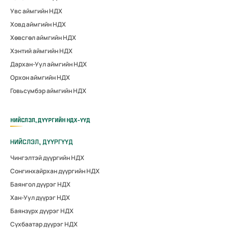
Увс аймгийн НДХ
Ховд аймгийн НДХ
Хөвсгөл аймгийн НДХ
Хэнтий аймгийн НДХ
Дархан-Уул аймгийн НДХ
Орхон аймгийн НДХ
Говьсүмбэр аймгийн НДХ
НИЙСЛЭЛ, ДҮҮРГИЙН НДХ-ҮҮД
НИЙСЛЭЛ, ДҮҮРГҮҮД
Чингэлтэй дүүргийн НДХ
Сонгинхайрхан дүүргийн НДХ
Баянгол дүүрэг НДХ
Хан-Уул дүүрэг НДХ
Баянзүрх дүүрэг НДХ
Сүхбаатар дүүрэг НДХ