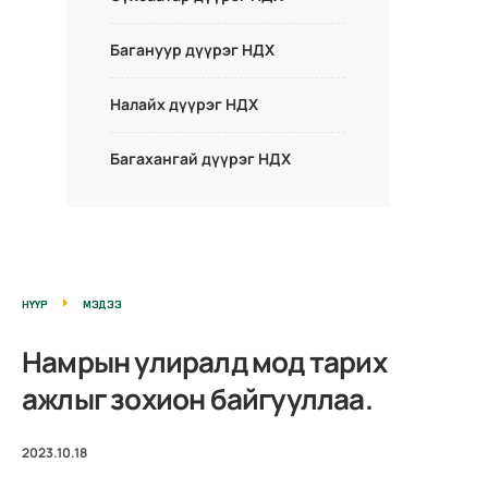
Багануур дүүрэг НДХ
Налайх дүүрэг НДХ
Багахангай дүүрэг НДХ
НҮҮР
МЭДЭЭ
Намрын улиралд мод тарих
ажлыг зохион байгууллаа.
2023.10.18