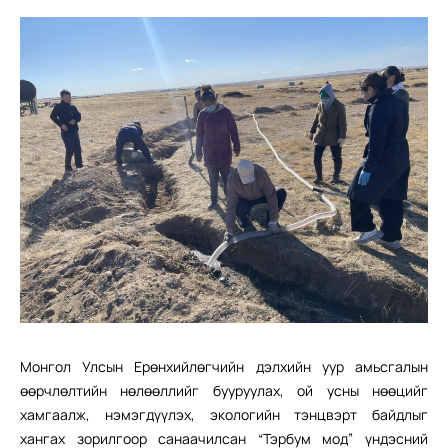
Монгол Улсын Ерөнхийлөгчийн дэлхийн уур амьсгалын
өөрчлөлтийн нөлөөллийг бууруулах, ой усны нөөцийг
хамгаалж, нэмэгдүүлэх, экологийн тэнцвэрт байдлыг
хангах зорилгоор санаачилсан “Тэрбум мод” үндэсний