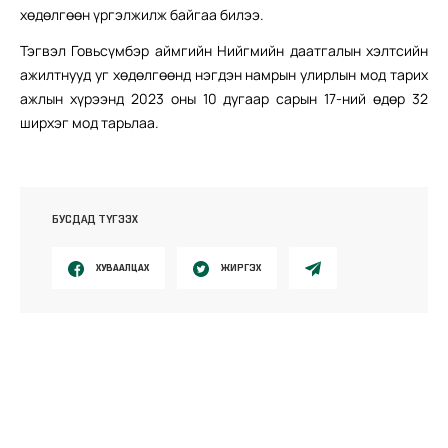
хөдөлгөөн үргэлжилж байгаа билээ.
Тэгвэл Говьсүмбэр аймгийн Нийгмийн даатгалын хэлтсийн
ажилтнууд уг хөдөлгөөнд нэгдэн намрын улирлын мод тарих
ажлын хүрээнд 2023 оны 10 дугаар сарын 17-ний өдөр 32
ширхэг мод тарьлаа.
БУСДАД ТҮГЭЭХ
ХУВААЛЦАХ
ЖИРГЭХ