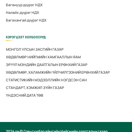
Багануур дүүрэг НДХ
Налайх дүүрэг НДХ
Багахангай дүүрэг НДХ
ХЭРЭГЦЭЭТ ХОЛБООСУУД
МОНГОЛ УЛСЫН ЗАСГИЙН ГАЗАР
ХӨДӨЛМӨР НИЙГМИЙН ХАМГААЛЛЫН ЯАМ
ЭРҮҮЛ МЭНДИЙН ДААТГАЛЫН ЕРӨНХИЙ ГАЗАР
ХӨДӨЛМӨР, ХАЛАМЖИЙН ҮЙЛЧИЛГЭЭНИЙ ЕРӨНХИЙ ГАЗАР
СТАТИСТИКИЙН МЭДЭЭЛЛИЙН НЭГДСЭН САН
СТАНДАРТ, ХЭМЖИЛ ЗҮЙН ГАЗАР
ҮНДЭСНИЙ ДАТА ТӨВ
2024 он © Говьсүмбэр аймгийн Нийгмийн даатгалын газар