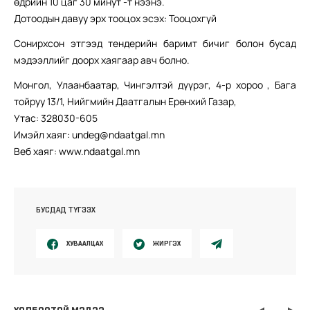
өдрийн 10 цаг 30 минут -т нээнэ.
Дотоодын давуу эрх тооцох эсэх: Тооцохгүй
Сонирхсон этгээд тендерийн баримт бичиг болон бусад
мэдээллийг доорх хаягаар авч болно.
Монгол, Улаанбаатар, Чингэлтэй дүүрэг, 4-р хороо , Бага
тойруу 13/1, Нийгмийн Даатгалын Ерөнхий Газар,
Утас: 328030-605
Имэйл хаяг: undeg@ndaatgal.mn
Веб хаяг: www.ndaatgal.mn
БУСДАД ТҮГЭЭХ
ХУВААЛЦАХ
ЖИРГЭХ