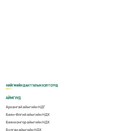
НИЙГМИЙН ДААТГАЛЫН ХЭЛТСҮҮД
АЙМГУУД
Архангай аймгийн НДГ
Баян-Өлгий аймгийн НДХ
Баянхонгор аймгийн НДХ
Булган аймгийн НДХ