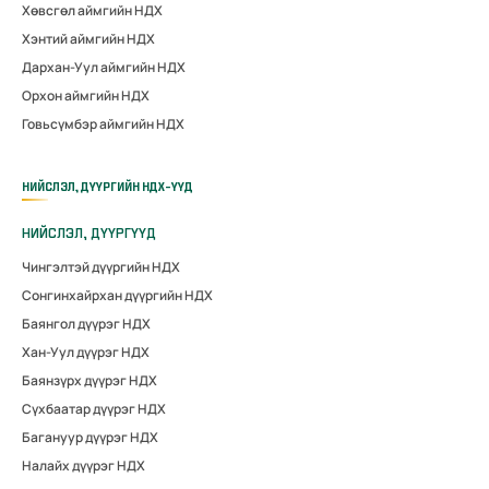
Хөвсгөл аймгийн НДХ
Хэнтий аймгийн НДХ
Дархан-Уул аймгийн НДХ
Орхон аймгийн НДХ
Говьсүмбэр аймгийн НДХ
НИЙСЛЭЛ, ДҮҮРГИЙН НДХ-ҮҮД
НИЙСЛЭЛ, ДҮҮРГҮҮД
Чингэлтэй дүүргийн НДХ
Сонгинхайрхан дүүргийн НДХ
Баянгол дүүрэг НДХ
Хан-Уул дүүрэг НДХ
Баянзүрх дүүрэг НДХ
Сүхбаатар дүүрэг НДХ
Багануур дүүрэг НДХ
Налайх дүүрэг НДХ