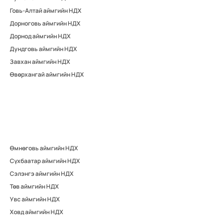
Говь-Алтай аймгийн НДХ
Дорноговь аймгийн НДХ
Дорнод аймгийн НДХ
Дундговь аймгийн НДХ
Завхан аймгийн НДХ
Өвөрхангай аймгийн НДХ
Өмнөговь аймгийн НДХ
Сүхбаатар аймгийн НДХ
Сэлэнгэ аймгийн НДХ
Төв аймгийн НДХ
Увс аймгийн НДХ
Ховд аймгийн НДХ