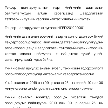
Тендер шалгаруулалтын нэр: Нийгмийн даатгалын
байгуулагуудын албан хэрэгцээнд шаардлагатай
тэтгэврийн хувийн хэргийн хавтас хэвлэн нийлүүлэх
Тендер шалгаруулалтын дугаар: НДЕГ/201909001
Нийгмийн даатгалын ерөнхий газар нь сонгогдсон эрх бүхий
тендерт оролцогчдоос Нийгмийн даатгалын байгуулагуудын
албан хэрэгцээнд шаардлагатай тэтгэврийн хувийн хэргийн
хавтас хэвлэн нийлүүлэх -г гүйцэтгэх тухай үнийн
санал ирүүлэхийг урьж байна.
Үнийн санал ирүүлэх ажлын зураг , техникийн тодорхойлолт
болон холбогдох бусад материалыг хавсаргасан болно.
Үнийн саналыг 2019 оны 09 -р сарын 25 -ны өдрийн 10 цаг 00
минут-с өмнө tеnder.gov.mn цахим системээр ирүүлнэ.
Үнийн саналыг нээлтэд оролцох хүсэлтэй тендерт
оролцогчдыг байлцуулан 2019 оны 09 -р сарын 25 -ны