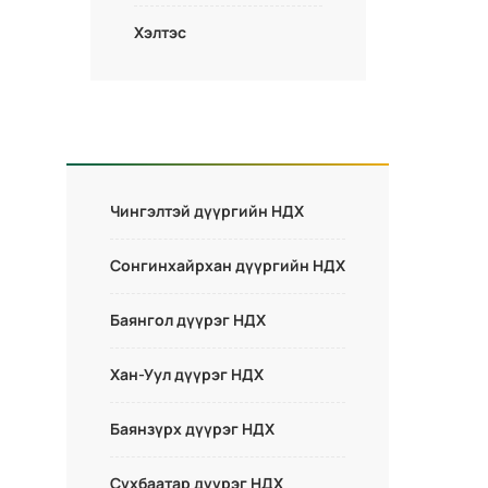
Хэлтэс
Чингэлтэй дүүргийн НДХ
Сонгинхайрхан дүүргийн НДХ
Баянгол дүүрэг НДХ
Хан-Уул дүүрэг НДХ
Баянзүрх дүүрэг НДХ
Сүхбаатар дүүрэг НДХ