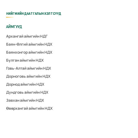
НИЙГМИЙН ДААТГАЛЫН ХЭЛТСҮҮД
АЙМГУУД
Архангай аймгийн НДГ
Баян-Өлгий аймгийн НДХ
Баянхонгор аймгийн НДХ
Булган аймгийн НДХ
Говь-Алтай аймгийн НДХ
Дорноговь аймгийн НДХ
Дорнод аймгийн НДХ
Дундговь аймгийн НДХ
Завхан аймгийн НДХ
Өвөрхангай аймгийн НДХ