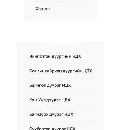
Хэлтэс
Чингэлтэй дүүргийн НДХ
Сонгинхайрхан дүүргийн НДХ
Баянгол дүүрэг НДХ
Хан-Уул дүүрэг НДХ
Баянзүрх дүүрэг НДХ
Сүхбаатар дүүрэг НДХ