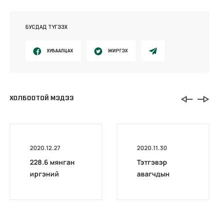
БУСДАД ТҮГЭЭХ
ХУВААЛЦАХ
ЖИРГЭХ
ХОЛБООТОЙ МЭДЭЭ
2020.12.27
2020.11.30
228.6 мянган
Тэтгэвэр
иргэний
авагчдын
тэтгэврийн
анхааралд
зээлийг
чөлөөллөө