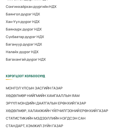
Сонгинхайрхан дүүргийн НДХ
Баянгол дүүрэг НДХ
Хан-Уул дүүрэг НДХ
Баянзүрх дүүрэг НДХ
Сүхбаатар дүүрэг НДХ
Багануур дүүрэг НДХ
Налайх дүүрэг НДХ
Багахангай дүүрэг НДХ
ХЭРЭГЦЭЭТ ХОЛБООСУУД
МОНГОЛ УЛСЫН ЗАСГИЙН ГАЗАР
ХӨДӨЛМӨР НИЙГМИЙН ХАМГААЛЛЫН ЯАМ
ЭРҮҮЛ МЭНДИЙН ДААТГАЛЫН ЕРӨНХИЙ ГАЗАР
ХӨДӨЛМӨР, ХАЛАМЖИЙН ҮЙЛЧИЛГЭЭНИЙ ЕРӨНХИЙ ГАЗАР
СТАТИСТИКИЙН МЭДЭЭЛЛИЙН НЭГДСЭН САН
СТАНДАРТ, ХЭМЖИЛ ЗҮЙН ГАЗАР