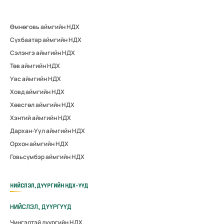
Өмнөговь аймгийн НДХ
Сүхбаатар аймгийн НДХ
Сэлэнгэ аймгийн НДХ
Төв аймгийн НДХ
Увс аймгийн НДХ
Ховд аймгийн НДХ
Хөвсгөл аймгийн НДХ
Хэнтий аймгийн НДХ
Дархан-Уул аймгийн НДХ
Орхон аймгийн НДХ
Говьсүмбэр аймгийн НДХ
НИЙСЛЭЛ, ДҮҮРГИЙН НДХ-ҮҮД
НИЙСЛЭЛ, ДҮҮРГҮҮД
Чингэлтэй дүүргийн НДХ