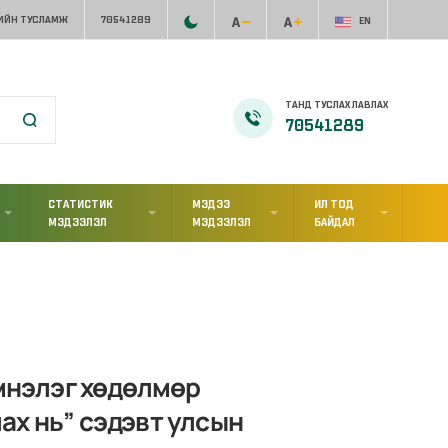
ИЙН ТУСЛАМЖ
70541289
EN
ТАНД ТУСЛАХ ЛАВЛАХ
70541289
СТАТИСТИК
МЭДЭЭ
ИЛ ТОД
МЭДЭЭЛЭЛ
МЭДЭЭЛЭЛ
БАЙДАЛ
эмнэлэг хөдөлмөр
ах нь” сэдэвт улсын