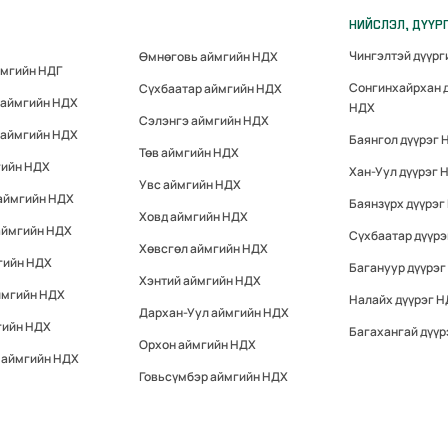
НИЙСЛЭЛ, ДҮҮР
Чингэлтэй дүүр
Өмнөговь аймгийн НДХ
ймгийн НДГ
Сонгинхайрхан 
Сүхбаатар аймгийн НДХ
 аймгийн НДХ
НДХ
Сэлэнгэ аймгийн НДХ
 аймгийн НДХ
Баянгол дүүрэг 
Төв аймгийн НДХ
гийн НДХ
Хан-Уул дүүрэг 
Увс аймгийн НДХ
 аймгийн НДХ
Баянзүрх дүүрэг
Ховд аймгийн НДХ
аймгийн НДХ
Сүхбаатар дүүр
Хөвсгөл аймгийн НДХ
гийн НДХ
Багануур дүүрэг
Хэнтий аймгийн НДХ
ймгийн НДХ
Налайх дүүрэг 
Дархан-Уул аймгийн НДХ
гийн НДХ
Багахангай дүүр
Орхон аймгийн НДХ
 аймгийн НДХ
Говьсүмбэр аймгийн НДХ