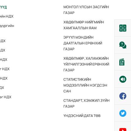
МОНГОЛ УЛСЫН ЗАСГИЙН
ГҮҮД
ГАЗАР
гийн НДХ
ХӨДӨЛМӨР НИЙГМИЙН
дүүргийн
ХАМГААЛЛЫН ЯАМ
ЭРҮҮЛ МЭНДИЙН
НДХ
ДААТГАЛЫН ЕРӨНХИЙ
ГАЗАР
НДХ
ХӨДӨЛМӨР, ХАЛАМЖИЙН
 НДХ
ҮЙЛЧИЛГЭЭНИЙ ЕРӨНХИЙ
эг НДХ
ГАЗАР
 НДХ
СТАТИСТИКИЙН
МЭДЭЭЛЛИЙН НЭГДСЭН
НДХ
САН
эг НДХ
СТАНДАРТ, ХЭМЖИЛ ЗҮЙН
ГАЗАР
ҮНДЭСНИЙ ДАТА ТӨВ