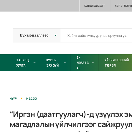
САНАЛ ХҮСЭЛТ
ХЭРЭГЛЭГЧ
E-
ТАНИЛЦ
ХУУЛЬ
ҮЙЛЧИЛГЭЭНИЙ
NDAATG
УУЛГА
ЭРХ ЗҮЙ
ТӨРӨЛ
AL
НҮҮР
МЭДЭЭ
“Иргэн (даатгуулагч)-д үзүүлэх 
магадлалын үйлчилгээг сайжруул