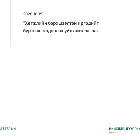
2020.10.19
“Хөгжлийн бэрхшээлтэй иргэдийг
бүртгэх, мэдээлэх үйл ажиллагааг
боловсронгуй болгох нь”сэдэвт
хэлэлцүүлэг зохион байгуулав
ААТГАЛЫН
НИЙСЛЭЛ, ДҮҮРГИ