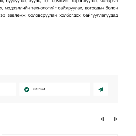
х, бууруулах, хууль, тогтоомжийг хэрэгжүүлэх, чанарын
эх, мэдээллийн технологийг сайжруулах, дотоодын болон
эр зөвлөмж боловсруулан холбогдох байгууллагуудад
ЖИРГЭХ