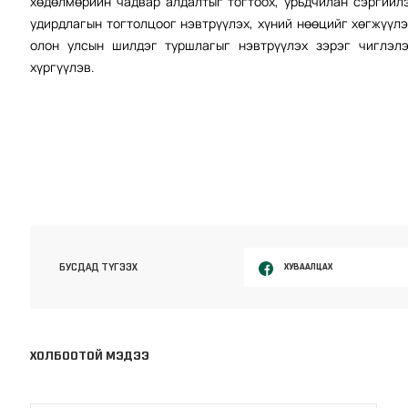
хөдөлмөрийн чадвар алдалтыг тогтоох, урьдчилан сэргийлэ
удирдлагын тогтолцоог нэвтрүүлэх, хүний нөөцийг хөгжүүл
олон улсын шилдэг туршлагыг нэвтрүүлэх зэрэг чиглэлэ
хүргүүлэв.
ХУВААЛЦАХ
БУСДАД ТҮГЭЭХ
ХОЛБООТОЙ МЭДЭЭ