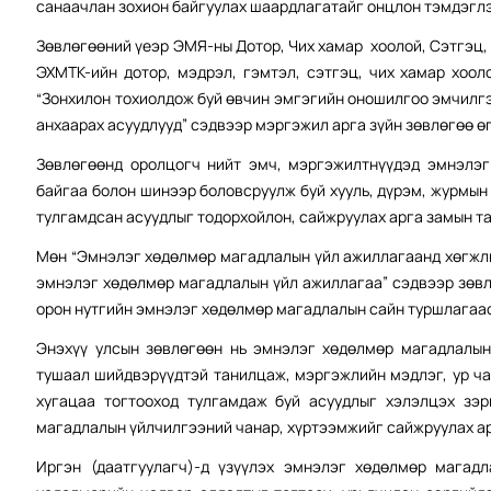
санаачлан зохион байгуулах шаардлагатайг онцлон тэмдэгл
Зөвлөгөөний үеэр ЭМЯ-ны Дотор, Чих хамар хоолой, Сэтгэц
ЭХМТК-ийн дотор, мэдрэл, гэмтэл, сэтгэц, чих хамар хоо
“Зонхилон тохиолдож буй өвчин эмгэгийн оношилгоо эмчилгэ
анхаарах асуудлууд” сэдвээр мэргэжил арга зүйн зөвлөгөө ө
Зөвлөгөөнд оролцогч нийт эмч, мэргэжилтнүүдэд эмнэлэ
байгаа болон шинээр боловсруулж буй хууль, дүрэм, журмы
тулгамдсан асуудлыг тодорхойлон, сайжруулах арга замын т
Мөн “Эмнэлэг хөдөлмөр магадлалын үйл ажиллагаанд хөгжли
эмнэлэг хөдөлмөр магадлалын үйл ажиллагаа” сэдвээр зөвл
орон нутгийн эмнэлэг хөдөлмөр магадлалын сайн туршлагаа
Энэхүү улсын зөвлөгөөн нь эмнэлэг хөдөлмөр магадлалы
тушаал шийдвэрүүдтэй танилцаж, мэргэжлийн мэдлэг, ур ча
хугацаа тогтооход тулгамдаж буй асуудлыг хэлэлцэх зэр
магадлалын үйлчилгээний чанар, хүртээмжийг сайжруулах а
Иргэн (даатгуулагч)-д үзүүлэх эмнэлэг хөдөлмөр магад