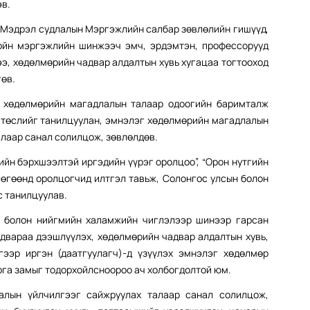
эв.
, Мэдрэл судлалын Мэргэжлийн салбар зөвлөлийн гишүүд,
лойн мэргэжлийн шинжээч эмч, эрдэмтэн, профессорууд
э, хөдөлмөрийн чадвар алдалтын хувь хугацаа тогтооход
гөв.
г хөдөлмөрийн магадлалын талаар одоогийн баримталж
н төслийг танилцуулан, эмнэлэг хөдөлмөрийн магадлалын
алаар санал солилцож, зөвлөлдөв.
йн бэрхшээлтэй иргэдийн үүрэг оролцоо”, “Орон нутгийн
өгөөнд оролцогчид илтгэл тавьж, Солонгос улсын болон
с танилцуулав.
н болон нийгмийн халамжийн чиглэлээр шинээр гарсан
двараа дээшлүүлэх, хөдөлмөрийн чадвар алдалтын хувь,
гээр иргэн (даатгуулагч)-д үзүүлэх эмнэлэг хөдөлмөр
рга замыг тодорхойлсноороо ач холбогдолтой юм.
лалын үйлчилгээг сайжруулах талаар санал солилцож,