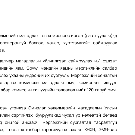
лмөрийн магадлах төв комиссоос иргэн (даатгуулагч)-д
оловсронгуй болгох, чанар, хүртээмжийг сайжруулах
ав.
өдөлмөр магадлалын үйлчилгээг сайжруулах нь” сэдэвт
эндийн яам, Эрүүл мэндийн яамны мэргэжлийн салбар
жлэх ухааны үндэсний их сургууль, Мэргэжлийн хяналтын
агадлах комиссын магадлагч эмч, комиссын гишүүд,
лбар комиссын гишүүдийн төлөөлөл нийт 120 гаруй эмч,
лсэн үгэндээ Эмнэлэг хөдөлмөрийн магадлалын Улсын
илан сэргийлэх, бууруулахад чухал үр нөлөөтэй бөгөөд
 онцгой анхаарч, мэргэжлийн сургалтад тасралтгүй
ах, төсөл хөтөлбөр хэрэгжүүлэх ажлыг ХНХЯ, ЭМЯ-аас