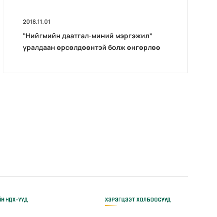
2018.11.01
“Нийгмийн даатгал-миний мэргэжил”
уралдаан өрсөлдөөнтэй болж өнгөрлөө
ЙН НДХ-ҮҮД
ХЭРЭГЦЭЭТ ХОЛБООСУУД