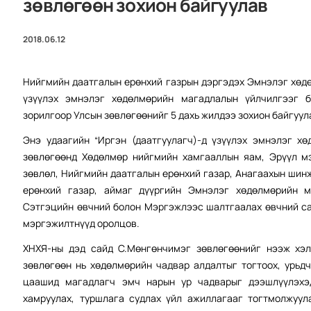
зөвлөгөөн зохион байгуулав
2018.06.12
Нийгмийн даатгалын ерөнхий газрын дэргэдэх Эмнэлэг хөдө
үзүүлэх эмнэлэг хөдөлмөрийн магадлалын үйлчилгээг б
зорилгоор Улсын зөвлөгөөнийг 5 дахь жилдээ зохион байгуул
Энэ удаагийн “Иргэн (даатгуулагч)-д үзүүлэх эмнэлэг х
зөвлөгөөнд Хөдөлмөр нийгмийн хамгааллын яам, Эрүүл м
зөвлөл, Нийгмийн даатгалын ерөнхий газар, Анагаахын шин
ерөнхий газар, аймаг дүүргийн Эмнэлэг хөдөлмөрийн м
Сэтгэцийн өвчний болон Мэргэжлээс шалтгаалах өвчний са
мэргэжилтнүүд оролцов.
ХНХЯ-ны дэд сайд С.Мөнгөнчимэг зөвлөгөөнийг нээж хэ
зөвлөгөөн нь хөдөлмөрийн чадвар алдалтыг тогтоох, урьдч
цаашид магадлагч эмч нарын ур чадварыг дээшлүүлэхэд
хамруулах, туршлага судлах үйл ажиллагааг тогтмолжуул