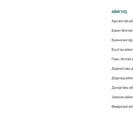
АЙМГУУД
Архангай а
Баян-Өлгий
Баянхонгор
Булган айм
Говь-Алтай
Дорноговь 
Дорнод айм
Дундговь а
Завхан айм
Өвөрхангай