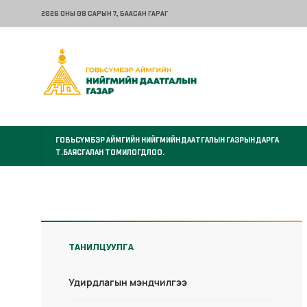
2026 ОНЫ 08 САРЫН 7
, БААСАН ГАРАГ
ГОВЬСҮМБЭР АЙМГИЙН НИЙГМИЙН ДААТГАЛЫН ГАЗРЫН ДАРГА
Т.БАЯСГАЛАН ТОМИЛОГДЛОО.
ТАНИЛЦУУЛГА
Удирдлагын мэндчилгээ