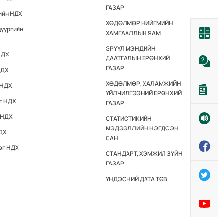
ГАЗАР
гийн НДХ
ХӨДӨЛМӨР НИЙГМИЙН
дүүргийн
ХАМГААЛЛЫН ЯАМ
ЭРҮҮЛ МЭНДИЙН
НДХ
ДААТГАЛЫН ЕРӨНХИЙ
ГАЗАР
НДХ
ХӨДӨЛМӨР, ХАЛАМЖИЙН
 НДХ
ҮЙЛЧИЛГЭЭНИЙ ЕРӨНХИЙ
эг НДХ
ГАЗАР
 НДХ
СТАТИСТИКИЙН
МЭДЭЭЛЛИЙН НЭГДСЭН
НДХ
САН
эг НДХ
СТАНДАРТ, ХЭМЖИЛ ЗҮЙН
ГАЗАР
ҮНДЭСНИЙ ДАТА ТӨВ