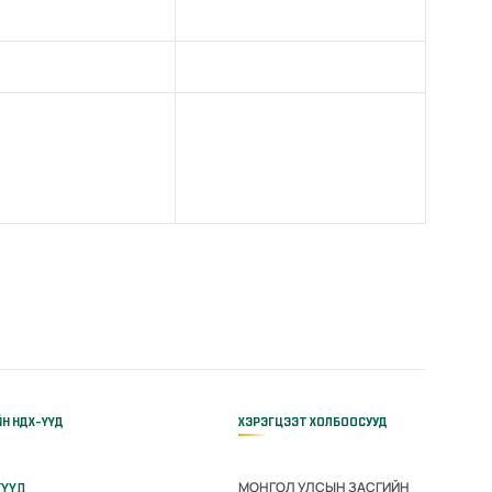
ЙН НДХ-ҮҮД
ХЭРЭГЦЭЭТ ХОЛБООСУУД
МОНГОЛ УЛСЫН ЗАСГИЙН
ГҮҮД