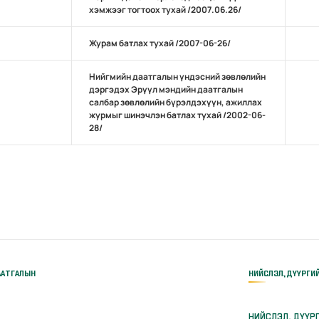
хэмжээг тогтоох тухай /2007.06.26/
Журам батлах тухай /2007-06-26/
Нийгмийн даатгалын үндэсний зөвлөлийн
дэргэдэх Эрүүл мэндийн даатгалын
салбар зөвлөлийн бүрэлдэхүүн, ажиллах
журмыг шинэчлэн батлах тухай /2002-06-
28/
ААТГАЛЫН
НИЙСЛЭЛ, ДҮҮРГИ
НИЙСЛЭЛ, ДҮҮР