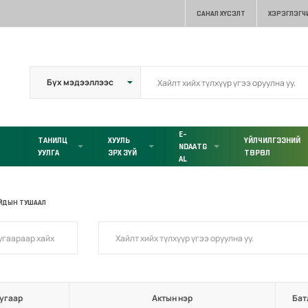
САНАЛ ХҮСЭЛТ
ХЭРЭГЛЭГЧ
E-
ТАНИЛЦ
ХУУЛЬ
ҮЙЛЧИЛГЭЭНИЙ
NDAATG
УУЛГА
ЭРХ ЗҮЙ
ТӨРӨЛ
AL
ЙДЫН ТУШААЛ
угаар
Актын нэр
Бат