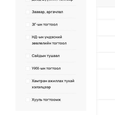
Заавар, аргачлал
ЗГ-ын тогтоол
НД-ын үндэсний
зөвлөлийн тогтоол
Сайдын тушаал
УИХ-ын тогтоол
Хамтран ажиллах тухай
хэлэлцээр
Хууль тогтоомж