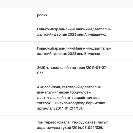
роокз
Говьсүмбэр аймгийн Нийгмийн даатгалын
хэлтсийн даргын 2023 оны А тушаалууд
Говьсүмбэр аймгийн Нийгмийн даатгалын
хэлтсийн даргын 2023 оны Б тушаал
ЭМД-ын зөвлөлийн тогтоол /2011-09-27-
03/
Ажилсан жил, тэтгэврийн даатгалын
шимтгэлийг нөхөн тооцуулсан
даатгуулагчийн тэтгэврийг шинээр
тогтоох, шинэчлэн бодоход баримтлах
аргачлал /2014.01.21 1/101/
Том төрөөс ухаалаг төр рүү санаачлагыг
хэрэгжүүлэх тухай /2014.03.04 1/326/