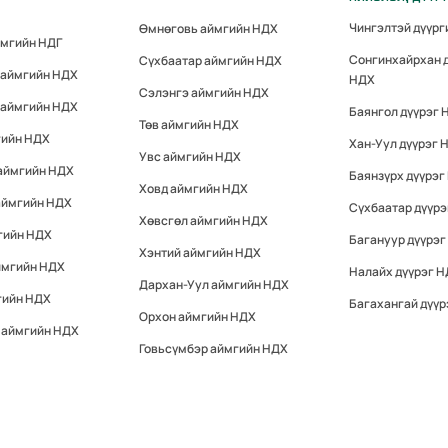
Чингэлтэй дүүр
Өмнөговь аймгийн НДХ
ймгийн НДГ
Сонгинхайрхан 
Сүхбаатар аймгийн НДХ
 аймгийн НДХ
НДХ
Сэлэнгэ аймгийн НДХ
 аймгийн НДХ
Баянгол дүүрэг 
Төв аймгийн НДХ
гийн НДХ
Хан-Уул дүүрэг 
Увс аймгийн НДХ
 аймгийн НДХ
Баянзүрх дүүрэг
Ховд аймгийн НДХ
аймгийн НДХ
Сүхбаатар дүүр
Хөвсгөл аймгийн НДХ
гийн НДХ
Багануур дүүрэг
Хэнтий аймгийн НДХ
ймгийн НДХ
Налайх дүүрэг 
Дархан-Уул аймгийн НДХ
гийн НДХ
Багахангай дүүр
Орхон аймгийн НДХ
 аймгийн НДХ
Говьсүмбэр аймгийн НДХ