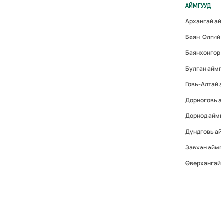
АЙМГУУД
Архангай а
Баян-Өлгий
Баянхонгор
Булган айм
Говь-Алтай
Дорноговь 
Дорнод айм
Дундговь а
Завхан айм
Өвөрхангай