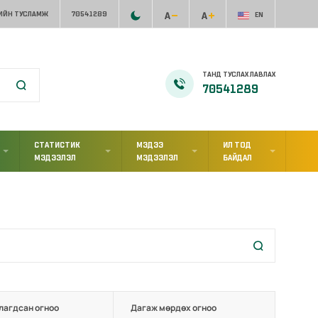
ИЙН ТУСЛАМЖ
70541289
EN
ТАНД ТУСЛАХ ЛАВЛАХ
70541289
СТАТИСТИК
МЭДЭЭ
ИЛ ТОД
МЭДЭЭЛЭЛ
МЭДЭЭЛЭЛ
БАЙДАЛ
лагдсан огноо
Дагаж мөрдөх огноо