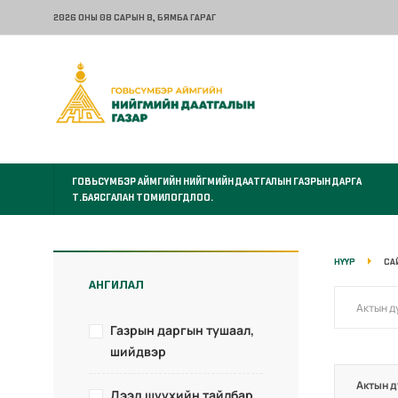
2026 ОНЫ 08 САРЫН 8
, БЯМБА ГАРАГ
ГОВЬСҮМБЭР АЙМГИЙН НИЙГМИЙН ДААТГАЛЫН ГАЗРЫН ДАРГА
Т.БАЯСГАЛАН ТОМИЛОГДЛОО.
НҮҮР
СА
АНГИЛАЛ
Газрын даргын тушаал,
шийдвэр
Актын д
Дээд шүүхийн тайлбар