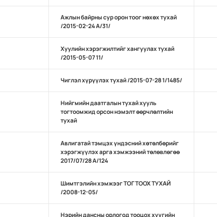
Ажлын байрны сур орон тоог нөхөх тухай
/2015-02-24 А/31/
Хуулийн хэрэгжилтийг хангуулах тухай
/2015-05-07 11/
Чиглэл хүрүүлэх тухай /2015-07-28 1/1485/
Нийгмийн даатгалын тухай хууль
тогтоомжид орсон нэмэлт өөрчлөлтийн
тухай
Авлигатай тэмцэх үндэсний хөтөлбөрийг
хэрэгжүүлэх арга хэмжээний төлөвлөгөө
2017/07/28 А/124
Шимтгэлийн хэмжээг ТОГТООХ ТУХАЙ
/2008-12-05/
Нэрийн дансны орлогод тооцох хүүгийн