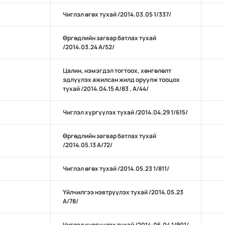
Чиглэл өгөх тухай /2014.03.05 1/337/
Өргөдлийн загвар батлах тухай
/2014.03.24 А/52/
Цалин, нэмэгдэл тогтоох, хөнгөлөлт
эдлүүлэх ажилсан жилд оруулж тооцох
тухай /2014.04.15 А/83 , А/44/
Чиглэл хүргүүлэх тухай /2014.04.29 1/615/
Өргөдлийн загвар батлах тухай
/2014.05.13 А/72/
Чиглэл өгөх тухай /2014.05.23 1/811/
Үйлчилгээ нэвтрүүлэх тухай /2014.05.23
А/78/
Чиглэл хүргүүлэх тухай /2014.06.04 1/901/