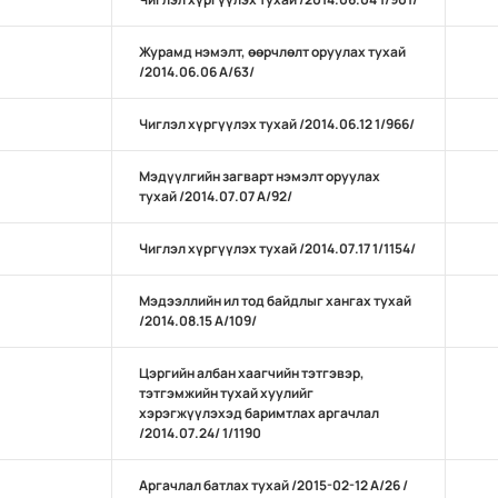
Журамд нэмэлт, өөрчлөлт оруулах тухай
/2014.06.06 А/63/
Чиглэл хүргүүлэх тухай /2014.06.12 1/966/
Мэдүүлгийн загварт нэмэлт оруулах
тухай /2014.07.07 А/92/
Чиглэл хүргүүлэх тухай /2014.07.17 1/1154/
Мэдээллийн ил тод байдлыг хангах тухай
/2014.08.15 А/109/
Цэргийн албан хаагчийн тэтгэвэр,
тэтгэмжийн тухай хуулийг
хэрэгжүүлэхэд баримтлах аргачлал
/2014.07.24/ 1/1190
Аргачлал батлах тухай /2015-02-12 А/26 /