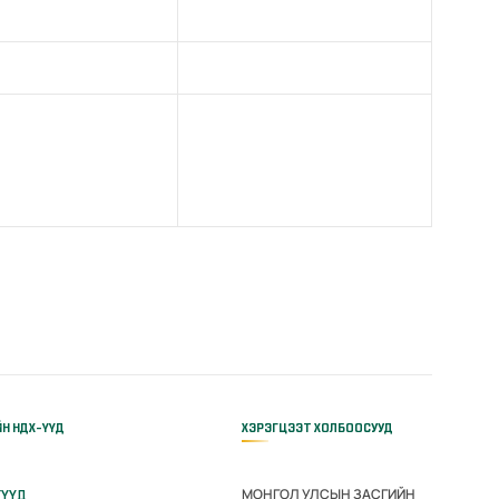
ЙН НДХ-ҮҮД
ХЭРЭГЦЭЭТ ХОЛБООСУУД
МОНГОЛ УЛСЫН ЗАСГИЙН
ГҮҮД