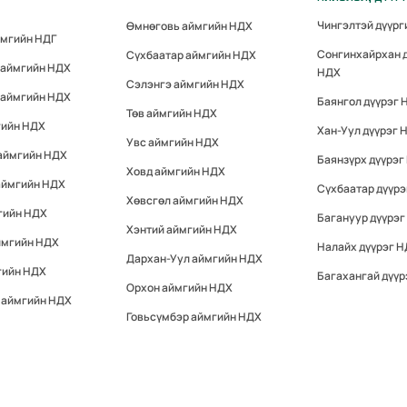
Чингэлтэй дүүр
Өмнөговь аймгийн НДХ
ймгийн НДГ
Сонгинхайрхан 
Сүхбаатар аймгийн НДХ
 аймгийн НДХ
НДХ
Сэлэнгэ аймгийн НДХ
 аймгийн НДХ
Баянгол дүүрэг 
Төв аймгийн НДХ
гийн НДХ
Хан-Уул дүүрэг 
Увс аймгийн НДХ
 аймгийн НДХ
Баянзүрх дүүрэг
Ховд аймгийн НДХ
аймгийн НДХ
Сүхбаатар дүүр
Хөвсгөл аймгийн НДХ
гийн НДХ
Багануур дүүрэг
Хэнтий аймгийн НДХ
ймгийн НДХ
Налайх дүүрэг 
Дархан-Уул аймгийн НДХ
гийн НДХ
Багахангай дүүр
Орхон аймгийн НДХ
 аймгийн НДХ
Говьсүмбэр аймгийн НДХ