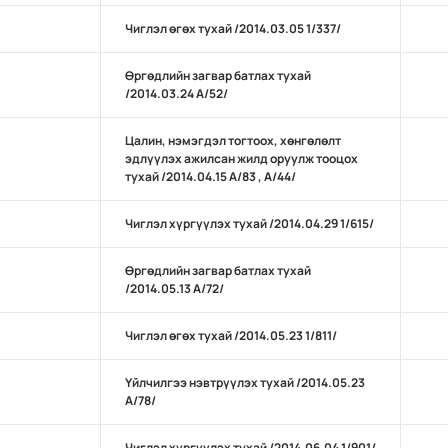
Чиглэл өгөх тухай /2014.03.05 1/337/
Өргөдлийн загвар батлах тухай
/2014.03.24 А/52/
Цалин, нэмэгдэл тогтоох, хөнгөлөлт
эдлүүлэх ажилсан жилд оруулж тооцох
тухай /2014.04.15 А/83 , А/44/
Чиглэл хүргүүлэх тухай /2014.04.29 1/615/
Өргөдлийн загвар батлах тухай
/2014.05.13 А/72/
Чиглэл өгөх тухай /2014.05.23 1/811/
Үйлчилгээ нэвтрүүлэх тухай /2014.05.23
А/78/
Чиглэл хүргүүлэх тухай /2014.06.04 1/901/