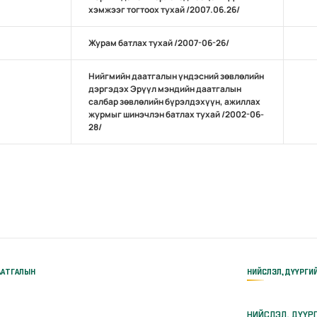
хэмжээг тогтоох тухай /2007.06.26/
Журам батлах тухай /2007-06-26/
Нийгмийн даатгалын үндэсний зөвлөлийн
дэргэдэх Эрүүл мэндийн даатгалын
салбар зөвлөлийн бүрэлдэхүүн, ажиллах
журмыг шинэчлэн батлах тухай /2002-06-
28/
ААТГАЛЫН
НИЙСЛЭЛ, ДҮҮРГИ
НИЙСЛЭЛ, ДҮҮР