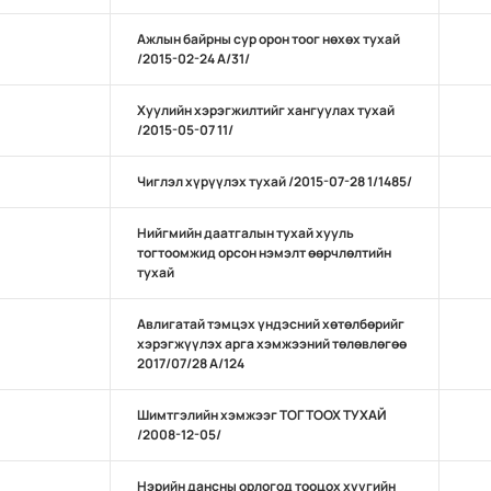
Ажлын байрны сур орон тоог нөхөх тухай
/2015-02-24 А/31/
Хуулийн хэрэгжилтийг хангуулах тухай
/2015-05-07 11/
Чиглэл хүрүүлэх тухай /2015-07-28 1/1485/
Нийгмийн даатгалын тухай хууль
тогтоомжид орсон нэмэлт өөрчлөлтийн
тухай
Авлигатай тэмцэх үндэсний хөтөлбөрийг
хэрэгжүүлэх арга хэмжээний төлөвлөгөө
2017/07/28 А/124
Шимтгэлийн хэмжээг ТОГТООХ ТУХАЙ
/2008-12-05/
Нэрийн дансны орлогод тооцох хүүгийн