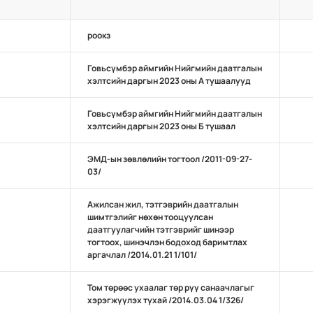
роокз
Говьсүмбэр аймгийн Нийгмийн даатгалын
хэлтсийн даргын 2023 оны А тушаалууд
Говьсүмбэр аймгийн Нийгмийн даатгалын
хэлтсийн даргын 2023 оны Б тушаал
ЭМД-ын зөвлөлийн тогтоол /2011-09-27-
03/
Ажилсан жил, тэтгэврийн даатгалын
шимтгэлийг нөхөн тооцуулсан
даатгуулагчийн тэтгэврийг шинээр
тогтоох, шинэчлэн бодоход баримтлах
аргачлал /2014.01.21 1/101/
Том төрөөс ухаалаг төр рүү санаачлагыг
хэрэгжүүлэх тухай /2014.03.04 1/326/