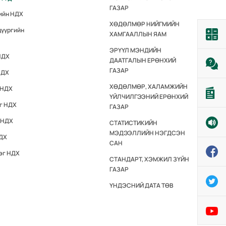
ГАЗАР
гийн НДХ
ХӨДӨЛМӨР НИЙГМИЙН
дүүргийн
ХАМГААЛЛЫН ЯАМ
ЭРҮҮЛ МЭНДИЙН
НДХ
ДААТГАЛЫН ЕРӨНХИЙ
ГАЗАР
НДХ
ХӨДӨЛМӨР, ХАЛАМЖИЙН
 НДХ
ҮЙЛЧИЛГЭЭНИЙ ЕРӨНХИЙ
эг НДХ
ГАЗАР
 НДХ
СТАТИСТИКИЙН
МЭДЭЭЛЛИЙН НЭГДСЭН
НДХ
САН
эг НДХ
СТАНДАРТ, ХЭМЖИЛ ЗҮЙН
ГАЗАР
ҮНДЭСНИЙ ДАТА ТӨВ