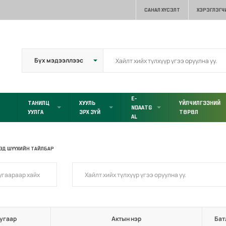
САНАЛ ХҮСЭЛТ
ХЭРЭГЛЭГЧ
E-
ТАНИЛЦ
ХУУЛЬ
ҮЙЛЧИЛГЭЭНИЙ
NDAATG
УУЛГА
ЭРХ ЗҮЙ
ТӨРӨЛ
AL
ЭД ШҮҮХИЙН ТАЙЛБАР
угаар
Актын нэр
Бат