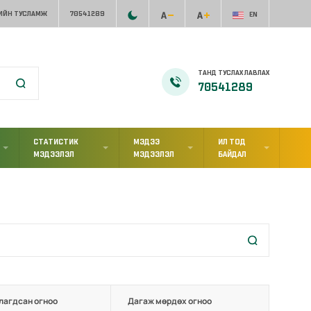
ИЙН ТУСЛАМЖ
70541289
EN
ТАНД ТУСЛАХ ЛАВЛАХ
70541289
СТАТИСТИК
МЭДЭЭ
ИЛ ТОД
МЭДЭЭЛЭЛ
МЭДЭЭЛЭЛ
БАЙДАЛ
лагдсан огноо
Дагаж мөрдөх огноо