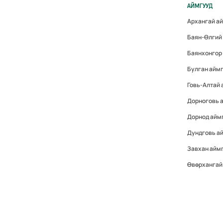
АЙМГУУД
Архангай а
Баян-Өлгий
Баянхонгор
Булган айм
Говь-Алтай
Дорноговь 
Дорнод айм
Дундговь а
Завхан айм
Өвөрхангай