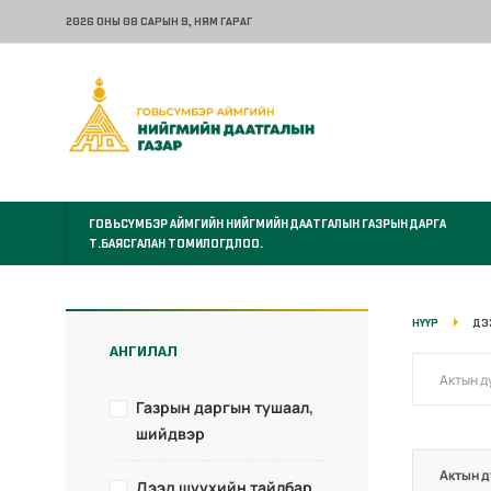
2026 ОНЫ 08 САРЫН 9
, НЯМ ГАРАГ
ГОВЬСҮМБЭР АЙМГИЙН НИЙГМИЙН ДААТГАЛЫН ГАЗРЫН ДАРГА
Т.БАЯСГАЛАН ТОМИЛОГДЛОО.
НҮҮР
ДЭ
АНГИЛАЛ
Газрын даргын тушаал,
шийдвэр
Актын д
Дээд шүүхийн тайлбар