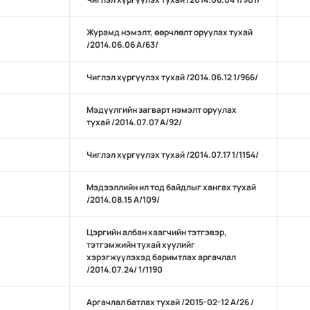
Журамд нэмэлт, өөрчлөлт оруулах тухай
/2014.06.06 А/63/
Чиглэл хүргүүлэх тухай /2014.06.12 1/966/
Мэдүүлгийн загварт нэмэлт оруулах
тухай /2014.07.07 А/92/
Чиглэл хүргүүлэх тухай /2014.07.17 1/1154/
Мэдээллийн ил тод байдлыг хангах тухай
/2014.08.15 А/109/
Цэргийн албан хаагчийн тэтгэвэр,
тэтгэмжийн тухай хуулийг
хэрэгжүүлэхэд баримтлах аргачлал
/2014.07.24/ 1/1190
Аргачлал батлах тухай /2015-02-12 А/26 /