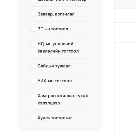
Заавар, аргачлал
ЗГ-ын тогтоол
НД-ын үндэсний
зөвлөлийн тогтоол
Сайдын тушаал
УИХ-ын тогтоол
Хамтран ажиллах тухай
хэлэлцээр
Хууль тогтоомж