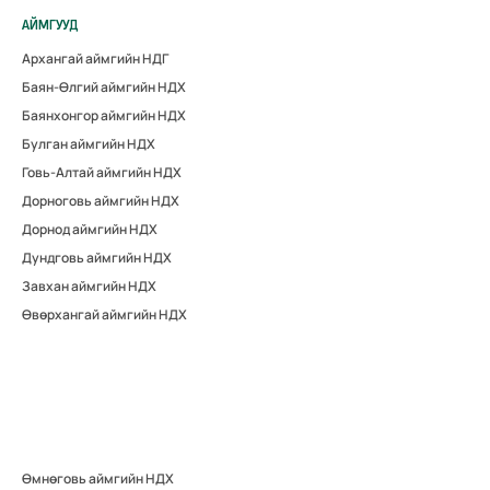
АЙМГУУД
Архангай аймгийн НДГ
Баян-Өлгий аймгийн НДХ
Баянхонгор аймгийн НДХ
Булган аймгийн НДХ
Говь-Алтай аймгийн НДХ
Дорноговь аймгийн НДХ
Дорнод аймгийн НДХ
Дундговь аймгийн НДХ
Завхан аймгийн НДХ
Өвөрхангай аймгийн НДХ
Өмнөговь аймгийн НДХ