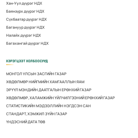
Хан-Уул дүүрэг НДХ
Баянзүрх дүүрэг НДХ
Сүхбаатар дүүрэг НДХ
Багануур дүүрэг НДХ
Налайх дүүрэг НДХ
Багахангай дүүрэг НДХ
ХЭРЭГЦЭЭТ ХОЛБООСУУД
МОНГОЛ УЛСЫН ЗАСГИЙН ГАЗАР
ХӨДӨЛМӨР НИЙГМИЙН ХАМГААЛЛЫН ЯАМ
ЭРҮҮЛ МЭНДИЙН ДААТГАЛЫН ЕРӨНХИЙ ГАЗАР
ХӨДӨЛМӨР, ХАЛАМЖИЙН ҮЙЛЧИЛГЭЭНИЙ ЕРӨНХИЙ ГАЗАР
СТАТИСТИКИЙН МЭДЭЭЛЛИЙН НЭГДСЭН САН
СТАНДАРТ, ХЭМЖИЛ ЗҮЙН ГАЗАР
ҮНДЭСНИЙ ДАТА ТӨВ