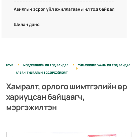
Авилгын эсрэг үйл ажиллагааны ил тод байдал
Шилэн данс
НҮҮР
МЭДЭЭЛЛИЙН ИЛ ТОД БАЙДАЛ
ҮЙЛ АЖИЛЛАГААНЫ ИЛ ТОД БАЙДАЛ
АЛБАН ТУШААЛЫН ТОДОРХОЙЛОЛТ
Хамралт, орлого шимтгэлийн өр
хариуцсан байцаагч,
мэргэжилтэн