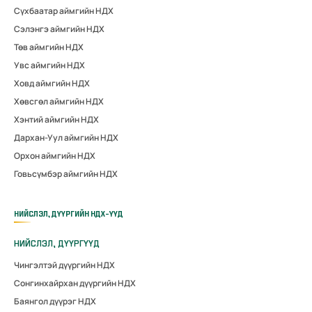
Сүхбаатар аймгийн НДХ
Сэлэнгэ аймгийн НДХ
Төв аймгийн НДХ
Увс аймгийн НДХ
Ховд аймгийн НДХ
Хөвсгөл аймгийн НДХ
Хэнтий аймгийн НДХ
Дархан-Уул аймгийн НДХ
Орхон аймгийн НДХ
Говьсүмбэр аймгийн НДХ
НИЙСЛЭЛ, ДҮҮРГИЙН НДХ-ҮҮД
НИЙСЛЭЛ, ДҮҮРГҮҮД
Чингэлтэй дүүргийн НДХ
Сонгинхайрхан дүүргийн НДХ
Баянгол дүүрэг НДХ