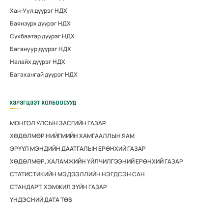
Хан-Уул дүүрэг НДХ
Баянзүрх дүүрэг НДХ
Сүхбаатар дүүрэг НДХ
Багануур дүүрэг НДХ
Налайх дүүрэг НДХ
Багахангай дүүрэг НДХ
ХЭРЭГЦЭЭТ ХОЛБООСУУД
МОНГОЛ УЛСЫН ЗАСГИЙН ГАЗАР
ХӨДӨЛМӨР НИЙГМИЙН ХАМГААЛЛЫН ЯАМ
ЭРҮҮЛ МЭНДИЙН ДААТГАЛЫН ЕРӨНХИЙ ГАЗАР
ХӨДӨЛМӨР, ХАЛАМЖИЙН ҮЙЛЧИЛГЭЭНИЙ ЕРӨНХИЙ ГАЗАР
СТАТИСТИКИЙН МЭДЭЭЛЛИЙН НЭГДСЭН САН
СТАНДАРТ, ХЭМЖИЛ ЗҮЙН ГАЗАР
ҮНДЭСНИЙ ДАТА ТӨВ