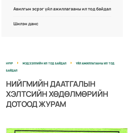
Авилгын эсрэг үйл ажиллагааны ил тод байдал
Шилэн данс
НҮҮР
МЭДЭЭЛЛИЙН ИЛ ТОД БАЙДАЛ
ҮЙЛ АЖИЛЛАГААНЫ ИЛ ТОД
БАЙДАЛ
НИЙГМИЙН ДААТГАЛЫН
ХЭЛТСИЙН ХӨДӨЛМӨРИЙН
ДОТООД ЖУРАМ