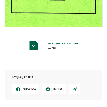
ФАЙЛААР ТАТАЖ АВАХ
11 MB
БУСДАД ТҮГЭЭХ
ХУВААЛЦАХ
ЖИРГЭХ