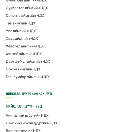
Өмнөговь аймгийн НДХ
Сүхбаатар аймгийн НДХ
Сэлэнгэ аймгийн НДХ
Төв аймгийн НДХ
Увс аймгийн НДХ
Ховд аймгийн НДХ
Хөвсгөл аймгийн НДХ
Хэнтий аймгийн НДХ
Дархан-Уул аймгийн НДХ
Орхон аймгийн НДХ
Говьсүмбэр аймгийн НДХ
НИЙСЛЭЛ, ДҮҮРГИЙН НДХ-ҮҮД
НИЙСЛЭЛ, ДҮҮРГҮҮД
Чингэлтэй дүүргийн НДХ
Сонгинхайрхан дүүргийн НДХ
Баянгол дүүрэг НДХ