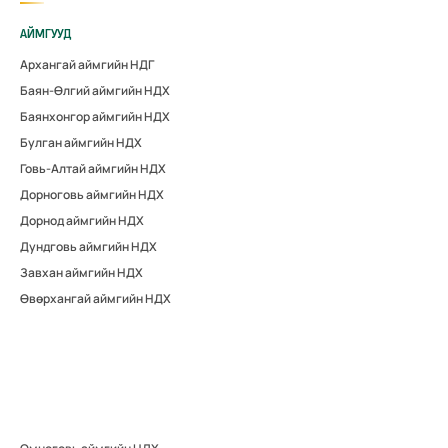
АЙМГУУД
Архангай аймгийн НДГ
Баян-Өлгий аймгийн НДХ
Баянхонгор аймгийн НДХ
Булган аймгийн НДХ
Говь-Алтай аймгийн НДХ
Дорноговь аймгийн НДХ
Дорнод аймгийн НДХ
Дундговь аймгийн НДХ
Завхан аймгийн НДХ
Өвөрхангай аймгийн НДХ