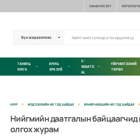
САНАЛ ХҮСЭЛТ
ХЭРЭГЛЭГЧ
E-
ТАНИЛЦ
ХУУЛЬ
ҮЙЛЧИЛГЭЭНИЙ
NDAATG
УУЛГА
ЭРХ ЗҮЙ
ТӨРӨЛ
AL
НҮҮР
МЭДЭЭЛЛИЙН ИЛ ТОД БАЙДАЛ
ХҮНИЙ НӨӨЦИЙН ИЛ ТОД БАЙДАЛ
Нийгмийн даатгалын байцаагчид
олгох журам