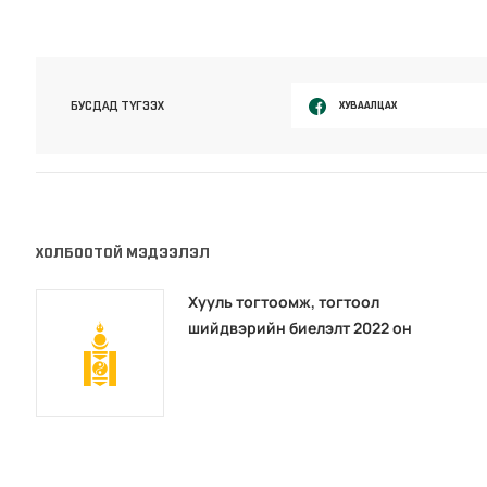
ХУВААЛЦАХ
БУСДАД ТҮГЭЭХ
ХОЛБООТОЙ МЭДЭЭЛЭЛ
Хууль тогтоомж, тогтоол
шийдвэрийн биелэлт 2022 он