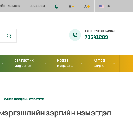
ИЙН ТУСЛАМЖ
70541289
EN
ТАНД ТУСЛАХ ЛАВЛАХ
70541289
СТАТИСТИК
МЭДЭЭ
ИЛ ТОД
МЭДЭЭЛЭЛ
МЭДЭЭЛЭЛ
БАЙДАЛ
ХҮНИЙ НӨӨЦИЙН СТРАТЕГИ
 мэргэшлийн зэргийн нэмэгдэл