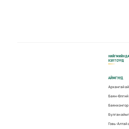
НИЙГМИЙН Д
ХЭЛТСҮҮД
АЙМГУУД
Архангай а
Баян-Өлгий
Баянхонгор
Булган айм
Говь-Алтай