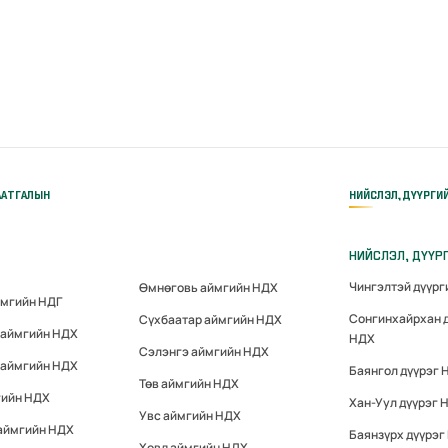
ААТГАЛЫН
НИЙСЛЭЛ, ДҮҮРГИ
НИЙСЛЭЛ, ДҮҮР
Чингэлтэй дүүр
Өмнөговь аймгийн НДХ
ймгийн НДГ
Сонгинхайрхан 
Сүхбаатар аймгийн НДХ
 аймгийн НДХ
НДХ
Сэлэнгэ аймгийн НДХ
 аймгийн НДХ
Баянгол дүүрэг 
Төв аймгийн НДХ
гийн НДХ
Хан-Уул дүүрэг 
Увс аймгийн НДХ
 аймгийн НДХ
Баянзүрх дүүрэг
Ховд аймгийн НДХ