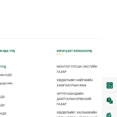
ЙН НДХ-ҮҮД
ХЭРЭГЦЭЭТ ХОЛБООСУУД
МОНГОЛ УЛСЫН ЗАСГИЙН
ГҮҮД
ГАЗАР
гийн НДХ
ХӨДӨЛМӨР НИЙГМИЙН
дүүргийн
ХАМГААЛЛЫН ЯАМ
ЭРҮҮЛ МЭНДИЙН
НДХ
ДААТГАЛЫН ЕРӨНХИЙ
ГАЗАР
НДХ
ХӨДӨЛМӨР, ХАЛАМЖИЙН
 НДХ