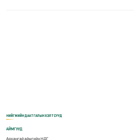
НИЙГМИЙН ДААТГАЛЫН ХЭЛТСҮҮД
АЙМГУУД
Архангай аймгийн НДГ