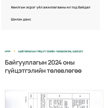
Авилгын эсрэг үйл ажиллагааны ил тод байдал
Шилэн данс
НҮҮР
БАЙГУУЛЛАГЫН ГҮЙЦЭТГЭЛИЙН ТӨЛӨВЛӨГӨӨ, БИЕЛЭЛТ
Байгууллагын 2024 оны
гүйцэтгэлийн төлөвлөгөө