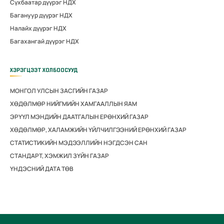
Сүхбаатар дүүрэг НДХ
Багануур дүүрэг НДХ
Налайх дүүрэг НДХ
Багахангай дүүрэг НДХ
ХЭРЭГЦЭЭТ ХОЛБООСУУД
МОНГОЛ УЛСЫН ЗАСГИЙН ГАЗАР
ХӨДӨЛМӨР НИЙГМИЙН ХАМГААЛЛЫН ЯАМ
ЭРҮҮЛ МЭНДИЙН ДААТГАЛЫН ЕРӨНХИЙ ГАЗАР
ХӨДӨЛМӨР, ХАЛАМЖИЙН ҮЙЛЧИЛГЭЭНИЙ ЕРӨНХИЙ ГАЗАР
СТАТИСТИКИЙН МЭДЭЭЛЛИЙН НЭГДСЭН САН
СТАНДАРТ, ХЭМЖИЛ ЗҮЙН ГАЗАР
ҮНДЭСНИЙ ДАТА ТӨВ