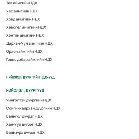
Төв аймгийн НДХ
Увс аймгийн НДХ
Ховд аймгийн НДХ
Хөвсгөл аймгийн НДХ
Хэнтий аймгийн НДХ
Дархан-Уул аймгийн НДХ
Орхон аймгийн НДХ
Говьсүмбэр аймгийн НДХ
НИЙСЛЭЛ, ДҮҮРГИЙН НДХ-ҮҮД
НИЙСЛЭЛ, ДҮҮРГҮҮД
Чингэлтэй дүүргийн НДХ
Сонгинхайрхан дүүргийн НДХ
Баянгол дүүрэг НДХ
Хан-Уул дүүрэг НДХ
Баянзүрх дүүрэг НДХ