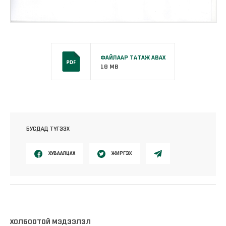
ФАЙЛААР ТАТАЖ АВАХ
10 MB
БУСДАД ТҮГЭЭХ
ХУВААЛЦАХ
ЖИРГЭХ
ХОЛБООТОЙ МЭДЭЭЛЭЛ