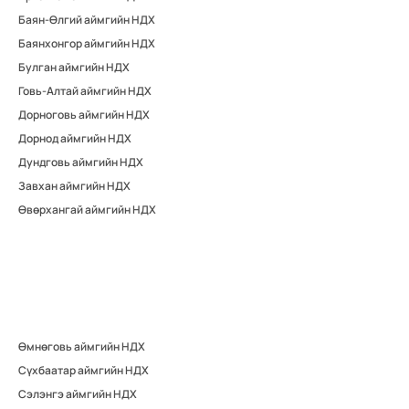
Баян-Өлгий аймгийн НДХ
Баянхонгор аймгийн НДХ
Булган аймгийн НДХ
Говь-Алтай аймгийн НДХ
Дорноговь аймгийн НДХ
Дорнод аймгийн НДХ
Дундговь аймгийн НДХ
Завхан аймгийн НДХ
Өвөрхангай аймгийн НДХ
Өмнөговь аймгийн НДХ
Сүхбаатар аймгийн НДХ
Сэлэнгэ аймгийн НДХ