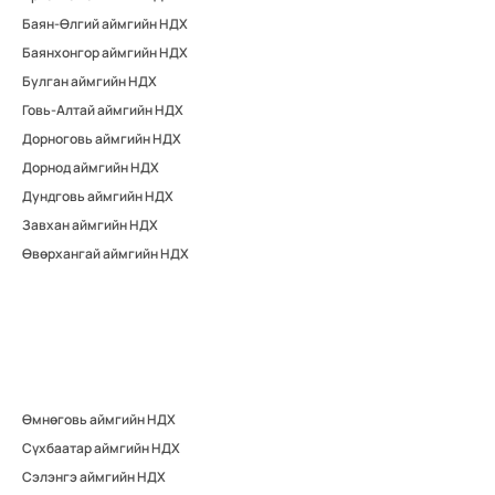
Баян-Өлгий аймгийн НДХ
Баянхонгор аймгийн НДХ
Булган аймгийн НДХ
Говь-Алтай аймгийн НДХ
Дорноговь аймгийн НДХ
Дорнод аймгийн НДХ
Дундговь аймгийн НДХ
Завхан аймгийн НДХ
Өвөрхангай аймгийн НДХ
Өмнөговь аймгийн НДХ
Сүхбаатар аймгийн НДХ
Сэлэнгэ аймгийн НДХ