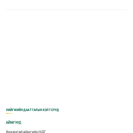
НИЙГМИЙН ДААТГАЛЫН ХЭЛТСҮҮД
АЙМГУУД
Архангай аймгийн НДГ