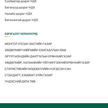
Сүхбаатар дүүрэг НДХ
Багануур дүүрэг НДХ
Налайх дүүрэг НДХ
Багахангай дүүрэг НДХ
ХЭРЭГЦЭЭТ ХОЛБООСУУД
МОНГОЛ УЛСЫН ЗАСГИЙН ГАЗАР
ХӨДӨЛМӨР НИЙГМИЙН ХАМГААЛЛЫН ЯАМ
ЭРҮҮЛ МЭНДИЙН ДААТГАЛЫН ЕРӨНХИЙ ГАЗАР
ХӨДӨЛМӨР, ХАЛАМЖИЙН ҮЙЛЧИЛГЭЭНИЙ ЕРӨНХИЙ ГАЗАР
СТАТИСТИКИЙН МЭДЭЭЛЛИЙН НЭГДСЭН САН
СТАНДАРТ, ХЭМЖИЛ ЗҮЙН ГАЗАР
ҮНДЭСНИЙ ДАТА ТӨВ