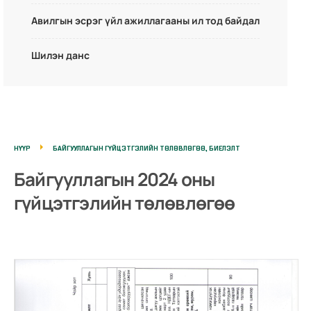
Авилгын эсрэг үйл ажиллагааны ил тод байдал
Шилэн данс
НҮҮР
БАЙГУУЛЛАГЫН ГҮЙЦЭТГЭЛИЙН ТӨЛӨВЛӨГӨӨ, БИЕЛЭЛТ
Байгууллагын 2024 оны
гүйцэтгэлийн төлөвлөгөө