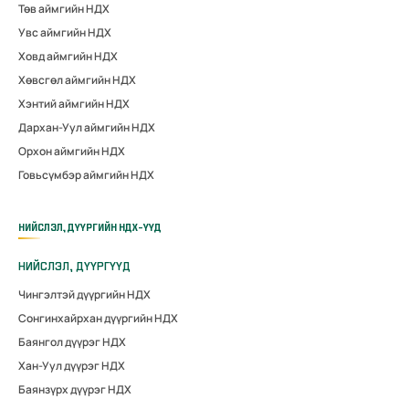
Төв аймгийн НДХ
Увс аймгийн НДХ
Ховд аймгийн НДХ
Хөвсгөл аймгийн НДХ
Хэнтий аймгийн НДХ
Дархан-Уул аймгийн НДХ
Орхон аймгийн НДХ
Говьсүмбэр аймгийн НДХ
НИЙСЛЭЛ, ДҮҮРГИЙН НДХ-ҮҮД
НИЙСЛЭЛ, ДҮҮРГҮҮД
Чингэлтэй дүүргийн НДХ
Сонгинхайрхан дүүргийн НДХ
Баянгол дүүрэг НДХ
Хан-Уул дүүрэг НДХ
Баянзүрх дүүрэг НДХ