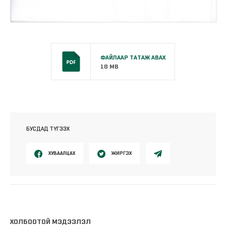
ФАЙЛААР ТАТАЖ АВАХ
10 MB
БУСДАД ТҮГЭЭХ
ХУВААЛЦАХ
ЖИРГЭХ
ХОЛБООТОЙ МЭДЭЭЛЭЛ