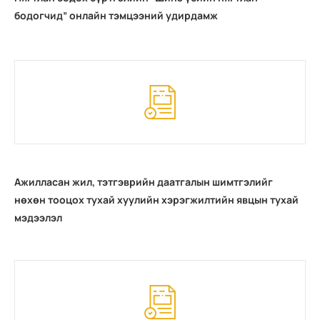
бодогчид” онлайн тэмцээний удирдамж
Ажилласан жил, тэтгэврийн даатгалын шимтгэлийг
нөхөн тооцох тухай хуулийн хэрэгжилтийн явцын тухай
мэдээлэл