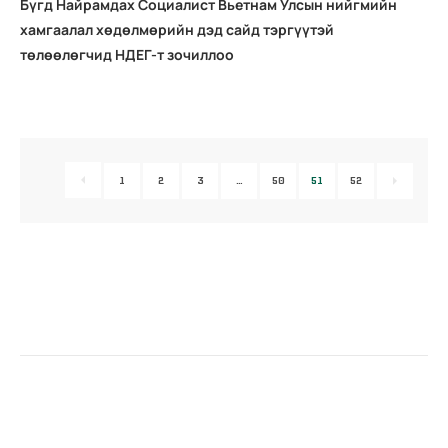
Бүгд Найрамдах Социалист Вьетнам Улсын нийгмийн
хамгаалал хөдөлмөрийн дэд сайд тэргүүтэй
төлөөлөгчид НДЕГ-т зочиллоо
1
2
3
…
50
51
52