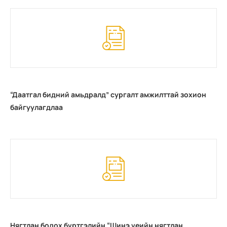
“Даатгал бидний амьдралд” сургалт амжилттай зохион
байгуулагдлаа
Нягтлан бодох бүртгэлийн “Шинэ үеийн нягтлан