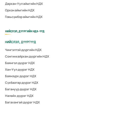
Дархан-Уул аймгийн НДХ
Орхон аймгийн НДХ
Говьсүмбэр аймгийн НДХ
НИЙСЛЭЛ, ДҮҮРГИЙН НДХ-ҮҮД
НИЙСЛЭЛ, ДҮҮРГҮҮД
Чингэлтэй дүүргийн НДХ
Сонгинхайрхан дүүргийн НДХ
Баянгол дүүрэг НДХ
Хан-Уул дүүрэг НДХ
Баянзүрх дүүрэг НДХ
Сүхбаатар дүүрэг НДХ
Багануур дүүрэг НДХ
Налайх дүүрэг НДХ
Багахангай дүүрэг НДХ