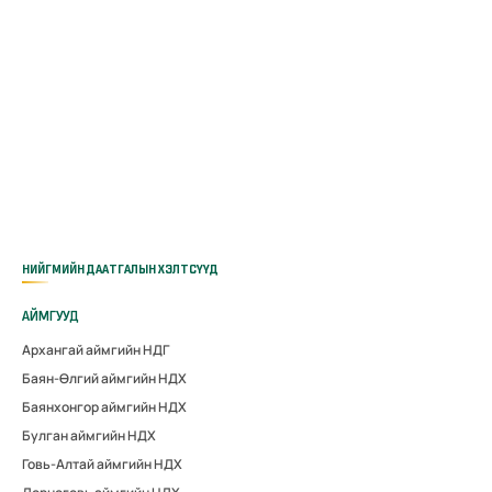
НИЙГМИЙН ДААТГАЛЫН ХЭЛТСҮҮД
АЙМГУУД
Архангай аймгийн НДГ
Баян-Өлгий аймгийн НДХ
Баянхонгор аймгийн НДХ
Булган аймгийн НДХ
Говь-Алтай аймгийн НДХ