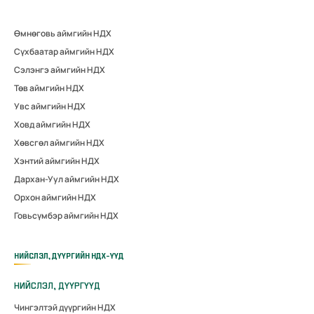
Өмнөговь аймгийн НДХ
Сүхбаатар аймгийн НДХ
Сэлэнгэ аймгийн НДХ
Төв аймгийн НДХ
Увс аймгийн НДХ
Ховд аймгийн НДХ
Хөвсгөл аймгийн НДХ
Хэнтий аймгийн НДХ
Дархан-Уул аймгийн НДХ
Орхон аймгийн НДХ
Говьсүмбэр аймгийн НДХ
НИЙСЛЭЛ, ДҮҮРГИЙН НДХ-ҮҮД
НИЙСЛЭЛ, ДҮҮРГҮҮД
Чингэлтэй дүүргийн НДХ