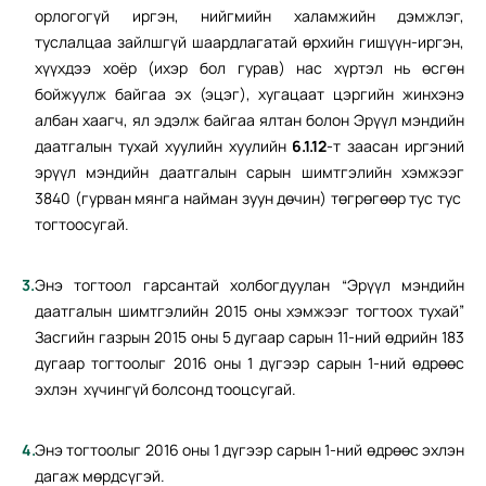
орлогогүй иргэн, нийгмийн халамжийн дэмжлэг,
туслалцаа зайлшгүй шаардлагатай өрхийн гишүүн-иргэн,
хүүхдээ хоёр (ихэр бол гурав) нас хүртэл нь өсгөн
бойжуулж байгаа эх (эцэг), хугацаат цэргийн жинхэнэ
албан хаагч, ял эдэлж байгаа ялтан болон Эрүүл мэндийн
даатгалын тухай хуулийн хуулийн
6.1.12
-т заасан иргэний
эрүүл мэндийн даатгалын сарын шимтгэлийн хэмжээг
3840 (гурван мянга найман зуун дөчин) төгрөгөөр тус тус
тогтоосугай.
Энэ тогтоол гарсантай холбогдуулан “Эрүүл мэндийн
даатгалын шимтгэлийн 2015 оны хэмжээг тогтоох тухай”
Засгийн газрын 2015 оны 5 дугаар сарын 11-ний өдрийн 183
дугаар тогтоолыг 2016 оны 1 дүгээр сарын 1-ний өдрөөс
эхлэн хүчингүй болсонд тооцсугай.
Энэ тогтоолыг 2016 оны 1 дүгээр сарын 1-ний өдрөөс эхлэн
дагаж мөрдсүгэй.