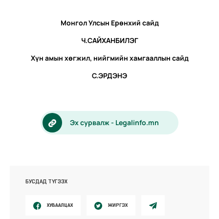
Монгол Улсын Ерөнхий сайд
Ч.САЙХАНБИЛЭГ
Хүн амын хөгжил, нийгмийн хамгааллын сайд
С.ЭРДЭНЭ
Эх сурвалж - Legalinfo.mn
БУСДАД ТҮГЭЭХ
ХУВААЛЦАХ
ЖИРГЭХ