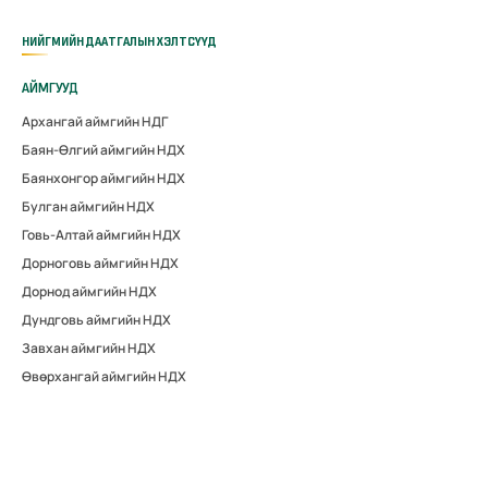
НИЙГМИЙН ДААТГАЛЫН ХЭЛТСҮҮД
АЙМГУУД
Архангай аймгийн НДГ
Баян-Өлгий аймгийн НДХ
Баянхонгор аймгийн НДХ
Булган аймгийн НДХ
Говь-Алтай аймгийн НДХ
Дорноговь аймгийн НДХ
Дорнод аймгийн НДХ
Дундговь аймгийн НДХ
Завхан аймгийн НДХ
Өвөрхангай аймгийн НДХ