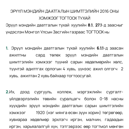
ЭРҮҮЛ МЭНДИЙН ДААТГАЛЫН ШИМТГЭЛИЙН 2016 ОНЫ
ХЭМЖЭЭГ ТОГТООХ ТУХАЙ
Эрүүл мэндийн даатгалын тухай хуулийн
8.1
,
27.1
-д заасныг
үндэслэн Монгол Улсын Засгийн газраас ТОГТООХ нь:
Эрүүл мэндийн даатгалын тухай хуулийн
6.1.1
-д заасан
ажилтны сард төлөх эрүүл мэндийн даатгалын
шимтгэлийн хэмжээг түүний сарын хөдөлмөрийн хөлс,
түүнтэй адилтгах орлогын 4 хувь, үүнээс ажил олгогч 2
хувь, ажилтан 2 хувь байхаар тогтоосугай.
Их, дээд сургууль, коллеж, мэргэжлийн сургалт-
үйлдвэрлэлийн төвийн суралцагч болон 0-18 насны
хүүхдийн эрүүл мэндийн даатгалын сарын шимтгэлийн
хэмжээг 1920 (нэг мянга есөн зуун хорин) төгрөгөөр,
хувиараа хөдөлмөр эрхлэгч иргэн, малчин, гадаадын
иргэн, харьяалалгүй хүн, тэтгэврээс өөр тогтмол мөнгөн