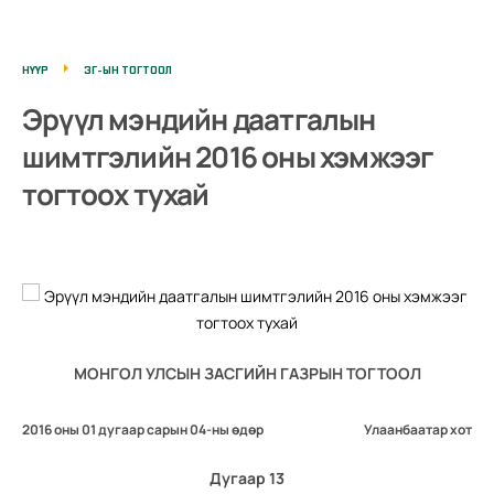
НҮҮР
ЗГ-ЫН ТОГТООЛ
Эрүүл мэндийн даатгалын
шимтгэлийн 2016 оны хэмжээг
тогтоох тухай
МОНГОЛ УЛСЫН ЗАСГИЙН ГАЗРЫН ТОГТООЛ
2016 оны 01 дугаар сарын 04-ны өдөр
Улаанбаатар хот
Дугаар 13