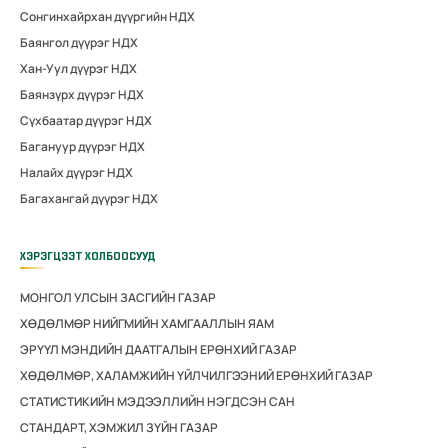
Сонгинхайрхан дүүргийн НДХ
Баянгол дүүрэг НДХ
Хан-Уул дүүрэг НДХ
Баянзүрх дүүрэг НДХ
Сүхбаатар дүүрэг НДХ
Багануур дүүрэг НДХ
Налайх дүүрэг НДХ
Багахангай дүүрэг НДХ
ХЭРЭГЦЭЭТ ХОЛБООСУУД
МОНГОЛ УЛСЫН ЗАСГИЙН ГАЗАР
ХӨДӨЛМӨР НИЙГМИЙН ХАМГААЛЛЫН ЯАМ
ЭРҮҮЛ МЭНДИЙН ДААТГАЛЫН ЕРӨНХИЙ ГАЗАР
ХӨДӨЛМӨР, ХАЛАМЖИЙН ҮЙЛЧИЛГЭЭНИЙ ЕРӨНХИЙ ГАЗАР
СТАТИСТИКИЙН МЭДЭЭЛЛИЙН НЭГДСЭН САН
СТАНДАРТ, ХЭМЖИЛ ЗҮЙН ГАЗАР