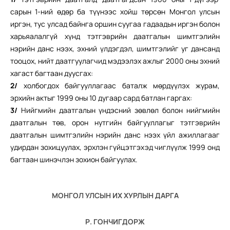
сарын 1-ний өдөр ба түүнээс хойш төрсөн Монгол улсын
иргэн, тус улсад байнга оршин суугаа гадаадын иргэн болон
харьяалалгүй хүнд тэтгэврийн даатгалын шимтгэлийн
нэрийн данс нээх, эхний үлдэгдэл, шимтгэлийг уг дансанд
тооцох, нийт даатгуулагчид мэдээлэх ажлыг 2000 оны эхний
хагаст багтаан дуусгах:
2/
холбогдох байгууллагаас баталж мөрдүүлэх журам,
эрхийн актыг 1999 оны 10 дугаар сард батлан гаргах:
3/
Нийгмийн даатгалын үндэсний зөвлөл болон нийгмийн
даатгалын төв, орон нутгийн байгууллагыг тэтгэврийн
даатгалын шимтгэлийн нэрийн данс нээх үйл ажиллагааг
удирдан зохицуулах, эрхлэн гүйцэтгэхэд чиглүүлж 1999 онд
багтаан шинэчлэн зохион байгуулах.
МОНГОЛ УЛСЫН ИХ ХУРЛЫН ДАРГА
Р. ГОНЧИГДОРЖ