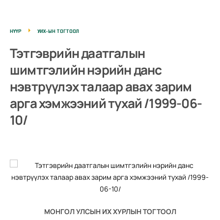
НҮҮР
УИХ-ЫН ТОГТООЛ
Тэтгэврийн даатгалын
шимтгэлийн нэрийн данс
нэвтрүүлэх талаар авах зарим
арга хэмжээний тухай /1999-06-
10/
МОНГОЛ УЛСЫН ИХ ХУРЛЫН ТОГТООЛ