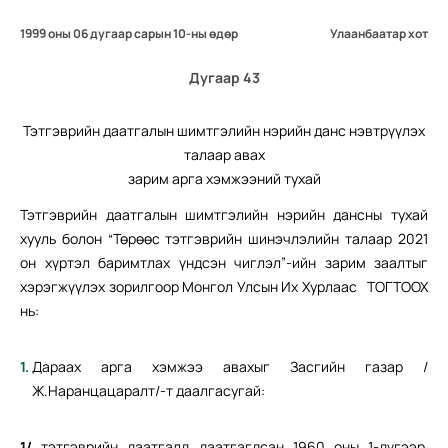
1999 оны 06 дугаар сарын 10-ны өдөр
Улаанбаатар хот
Дугаар 43
Тэтгэврийн даатгалын шимтгэлийн нэрийн данс нэвтрүүлэх
талаар авах
зарим арга хэмжээний тухай
Тэтгэврийн даатгалын шимтгэлийн нэрийн дансны тухай
хууль болон “Төрөөс тэтгэврийн шинэчлэлийн талаар 2021
он хүртэл баримтлах үндсэн чиглэл”-ийн зарим заалтыг
хэрэгжүүлэх зорилгоор Монгол Улсын Их Хурлаас ТОГТООХ
нь:
Дараах арга хэмжээ авахыг Засгийн газар /
Ж.Наранцацаралт/-т даалгасугай:
1/
тэтгэврийн даатгалд даатгагдсан 1960 оны 1-дүгээр