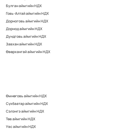
Булган аймгийн НДХ
Говь-Алтай аймгийн НДХ
Дорноговь аймгийн НДХ
Дорнод аймгийн НДХ
Дундговь аймгийн НДХ
Завхан аймгийн НДХ
Өвөрхангай аймгийн НДХ
Өмнөговь аймгийн НДХ
Сүхбаатар аймгийн НДХ
Сэлэнгэ аймгийн НДХ
Төв аймгийн НДХ
Увс аймгийн НДХ