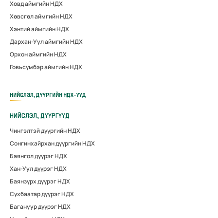
Ховд аймгийн НДХ
Хөвсгөл аймгийн НДХ
Хэнтий аймгийн НДХ
Дархан-Уул аймгийн НДХ
Орхон аймгийн НДХ
Говьсүмбэр аймгийн НДХ
НИЙСЛЭЛ, ДҮҮРГИЙН НДХ-ҮҮД
НИЙСЛЭЛ, ДҮҮРГҮҮД
Чингэлтэй дүүргийн НДХ
Сонгинхайрхан дүүргийн НДХ
Баянгол дүүрэг НДХ
Хан-Уул дүүрэг НДХ
Баянзүрх дүүрэг НДХ
Сүхбаатар дүүрэг НДХ
Багануур дүүрэг НДХ