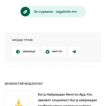
Эх сурвалж - Legalinfo.mn
БУСДАД ТҮГЭЭХ
ХУВААЛЦАХ
ЖИРГЭХ
ХОЛБООТОЙ МЭДЭЭЛЭЛ
Бүгд Найрамдах Монгол Ард Улс,
зөвлөлт социалист бүгд найрамдах
холбоот улсын хооронд нийгэм