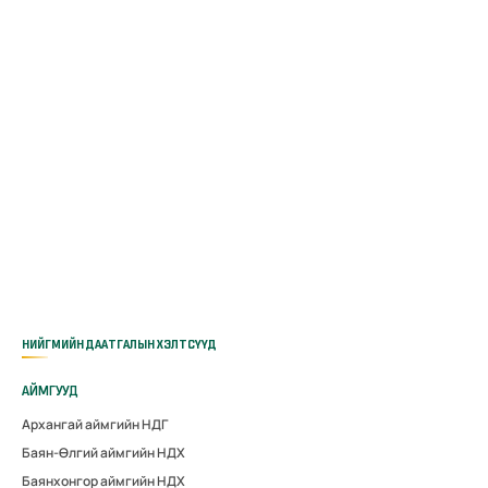
НИЙГМИЙН ДААТГАЛЫН ХЭЛТСҮҮД
АЙМГУУД
Архангай аймгийн НДГ
Баян-Өлгий аймгийн НДХ
Баянхонгор аймгийн НДХ