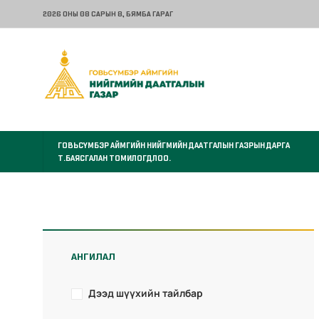
2026 ОНЫ 08 САРЫН 8
, БЯМБА ГАРАГ
ГОВЬСҮМБЭР АЙМГИЙН НИЙГМИЙН ДААТГАЛЫН ГАЗРЫН ДАРГА
Т.БАЯСГАЛАН ТОМИЛОГДЛОО.
АНГИЛАЛ
Дээд шүүхийн тайлбар