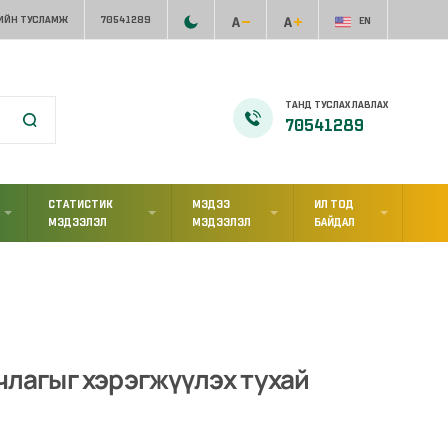
ИЙН ТУСЛАМЖ
70541289
EN
ТАНД ТУСЛАХ ЛАВЛАХ
70541289
СТАТИСТИК
МЭДЭЭ
ИЛ ТОД
МЭДЭЭЛЭЛ
МЭДЭЭЛЭЛ
БАЙДАЛ
члагыг хэрэгжүүлэх тухай