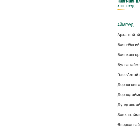
НИЙГМИЙН Д
ХЭЛТСҮҮД
АЙМГУУД
Архангай а
Баян-Өлгий
Баянхонгор
Булган айм
Говь-Алтай
Дорноговь 
Дорнод айм
Дундговь а
Завхан айм
Өвөрхангай