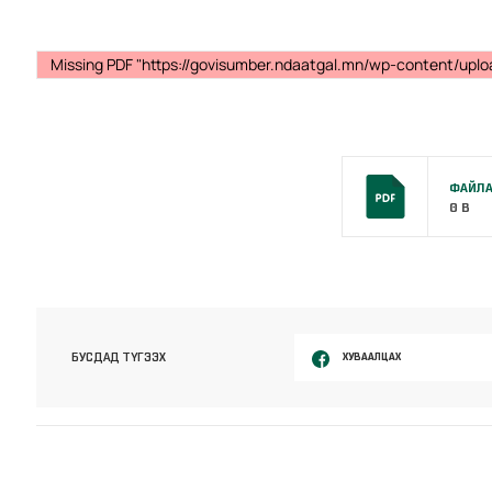
Missing PDF "https://govisumber.ndaatgal.mn/wp-content/uplo
ФАЙЛА
0 B
ХУВААЛЦАХ
БУСДАД ТҮГЭЭХ