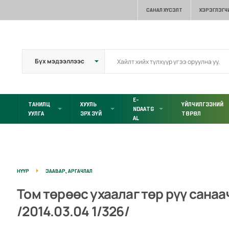
САНАЛ ХҮСЭЛТ
ХЭРЭГЛЭГЧ
E-
ТАНИЛЦ
ХУУЛЬ
ҮЙЛЧИЛГЭЭНИЙ
NDAATG
УУЛГА
ЭРХ ЗҮЙ
ТӨРӨЛ
AL
НҮҮР
ЗААВАР, АРГАЧЛАЛ
Том төрөөс ухаалаг төр рүү санаа
/2014.03.04 1/326/