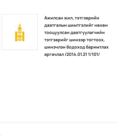
Ажилсан жил, тэтгэврийн
даатгалын шимтгэлийг нөхөн
тооцуулсан даатгуулагчийн
тэтгэврийг шинээр тогтоох,
шинэчлэн бодоход баримтлах
аргачлал /2014.01.21 1/101/