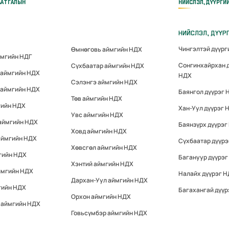
ААТГАЛЫН
НИЙСЛЭЛ, ДҮҮРГИ
НИЙСЛЭЛ, ДҮҮР
Чингэлтэй дүүр
Өмнөговь аймгийн НДХ
ймгийн НДГ
Сонгинхайрхан 
Сүхбаатар аймгийн НДХ
 аймгийн НДХ
НДХ
Сэлэнгэ аймгийн НДХ
 аймгийн НДХ
Баянгол дүүрэг 
Төв аймгийн НДХ
гийн НДХ
Хан-Уул дүүрэг 
Увс аймгийн НДХ
 аймгийн НДХ
Баянзүрх дүүрэг
Ховд аймгийн НДХ
аймгийн НДХ
Сүхбаатар дүүр
Хөвсгөл аймгийн НДХ
гийн НДХ
Багануур дүүрэг
Хэнтий аймгийн НДХ
ймгийн НДХ
Налайх дүүрэг 
Дархан-Уул аймгийн НДХ
гийн НДХ
Багахангай дүүр
Орхон аймгийн НДХ
 аймгийн НДХ
Говьсүмбэр аймгийн НДХ