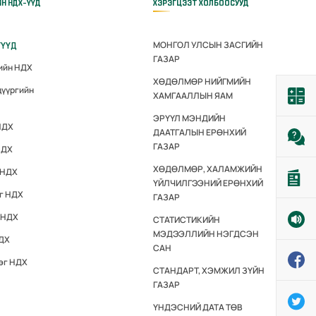
ЙН НДХ-ҮҮД
ХЭРЭГЦЭЭТ ХОЛБООСУУД
МОНГОЛ УЛСЫН ЗАСГИЙН
ГҮҮД
ГАЗАР
гийн НДХ
ХӨДӨЛМӨР НИЙГМИЙН
дүүргийн
ХАМГААЛЛЫН ЯАМ
ЭРҮҮЛ МЭНДИЙН
НДХ
ДААТГАЛЫН ЕРӨНХИЙ
ГАЗАР
НДХ
ХӨДӨЛМӨР, ХАЛАМЖИЙН
 НДХ
ҮЙЛЧИЛГЭЭНИЙ ЕРӨНХИЙ
эг НДХ
ГАЗАР
 НДХ
СТАТИСТИКИЙН
МЭДЭЭЛЛИЙН НЭГДСЭН
НДХ
САН
эг НДХ
СТАНДАРТ, ХЭМЖИЛ ЗҮЙН
ГАЗАР
ҮНДЭСНИЙ ДАТА ТӨВ