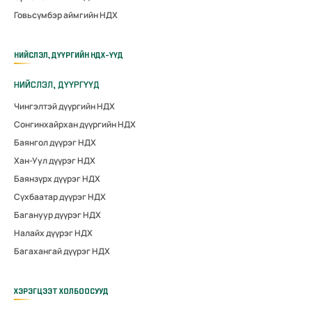
Говьсүмбэр аймгийн НДХ
НИЙСЛЭЛ, ДҮҮРГИЙН НДХ-ҮҮД
НИЙСЛЭЛ, ДҮҮРГҮҮД
Чингэлтэй дүүргийн НДХ
Сонгинхайрхан дүүргийн НДХ
Баянгол дүүрэг НДХ
Хан-Уул дүүрэг НДХ
Баянзүрх дүүрэг НДХ
Сүхбаатар дүүрэг НДХ
Багануур дүүрэг НДХ
Налайх дүүрэг НДХ
Багахангай дүүрэг НДХ
ХЭРЭГЦЭЭТ ХОЛБООСУУД