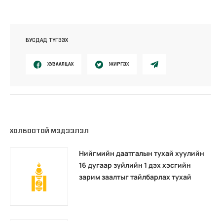
БУСДАД ТҮГЭЭХ
ХУВААЛЦАХ
ЖИРГЭХ
ХОЛБООТОЙ МЭДЭЭЛЭЛ
Нийгмийн даатгалын тухай хуулийн
16 дугаар зүйлийн 1 дэх хэсгийн
зарим заалтыг тайлбарлах тухай