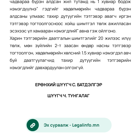
чадвараа бүрэн алдсан жил тутамд нь 1 хувиар бодож
нэмэгдүүлнэ” гэдгийг хөдөлмөрийн чадвараа бүрэн
алдсаны улмаас тахир дутуугийн тэтгэвэр авагч иргэн
тэтгэвэр тогтоолгосноос хойш шимтгэл төлж ажилласан
эсэхээс үл хамааран нэмэгдлийГ авна гэж ойлгоно.
Харин тэтгэврийн даатгалын шимтгэлийг 20 жилээс илүү
төлж, мөн зүйлийн 2-т заасан өндөр насны тэтгэвэр
тогтоолгон, хөдөлмөрийн хөлсний 1.5 хувиар нэмэгдэл авч
буй даатгуулагчид тахир дутуугийн тэтгэврийн
нэмэгдлийг давхардуулан олгохгүй.
ЕРӨНХИЙ ШҮҮГЧ С. БАТДЭЛГЭР
ШҮҮГЧ Ч. ТУНГАЛАГ
Эх сурвалж - Legalinfo.mn