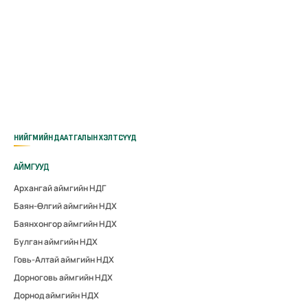
НИЙГМИЙН ДААТГАЛЫН ХЭЛТСҮҮД
АЙМГУУД
Архангай аймгийн НДГ
Баян-Өлгий аймгийн НДХ
Баянхонгор аймгийн НДХ
Булган аймгийн НДХ
Говь-Алтай аймгийн НДХ
Дорноговь аймгийн НДХ
Дорнод аймгийн НДХ