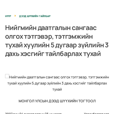
НҮҮР
ДЭЭД ШҮҮХИЙН ТАЙЛБАР
Нийгмийн даатгалын сангаас
олгох тэтгэвэр, тэтгэмжийн
тухай хуулийн 5 дугаар зүйлийн 3
дахь хэсгийг тайлбарлах тухай
МОНГОЛ УЛСЫН ДЭЭД ШҮҮХИЙН ТОГТООЛ
2007 оны 04 дугаар сарын 23-ны өдөр
Улаанбаатар хот