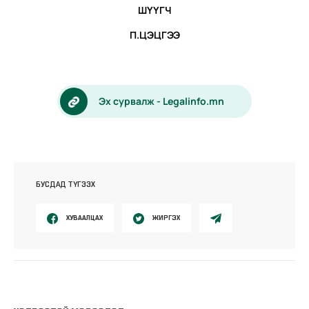
ШҮҮГЧ
П.ЦЭЦГЭЭ
Эх сурвалж - Legalinfo.mn
БУСДАД ТҮГЭЭХ
ХУВААЛЦАХ
ЖИРГЭХ