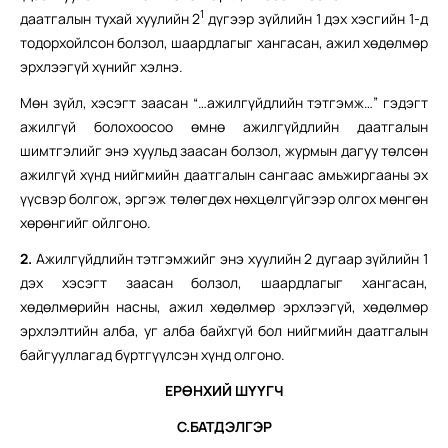
1
даатгалын тухай хуулийн 2
дүгээр зүйлийн 1 дэх хэсгийн 1-д
тодорхойлсон болзол, шаардлагыг хангасан, ажил хөдөлмөр
эрхлээгүй хүнийг хэлнэ.
Мөн зүйл, хэсэгт заасан “…ажилгүйдлийн тэтгэмж…” гэдэгт
ажилгүй болохоосоо өмнө ажилгүйдлийн даатгалын
шимтгэлийг энэ хуульд заасан болзол, журмын дагуу төлсөн
ажилгүй хүнд нийгмийн даатгалын сангаас амьжиргааны эх
үүсвэр болгож, эргэж төлөгдөх нөхцөлгүйгээр олгох мөнгөн
хөрөнгийг ойлгоно.
2.
Ажилгүйдлийн тэтгэмжийг энэ хуулийн 2 дугаар зүйлийн 1
дэх хэсэгт заасан болзол, шаардлагыг хангасан,
хөдөлмөрийн насны, ажил хөдөлмөр эрхлээгүй, хөдөлмөр
эрхлэлтийн алба, уг алба байхгүй бол нийгмийн даатгалын
байгууллагад бүртгүүлсэн хүнд олгоно.
ЕРӨНХИЙ ШҮҮГЧ
С.БАТДЭЛГЭР