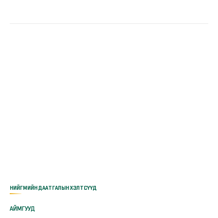
НИЙГМИЙН ДААТГАЛЫН ХЭЛТСҮҮД
АЙМГУУД