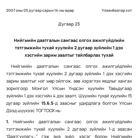
2007 оны 05 дугаар сарын 14-ны өдөр
Улаанбаатар хот
Дугаар 23
Нийгмийн даатгалын сангаас олгох ажилгүйдлийн
тэтгэмжийн тухай хуулийн 2 дугаар зүйлийн 1 дэх
хэсгийн зарим заалтыг тайлбарлах тухай
Нийгмийн даатгалын сангаас олгох ажилгүйдлийн
тэтгэмжийн тухай хуулийн 2 дугаар зүйлийн 1 дэх хэсгийн
зарим заалтыг нэг мөр ойлгож, зөв хэрэглэх явдлыг хангах
зорилгоор Монгол Улсын Үндсэн хуулийн Тавьдугаар
зүйлийн 1 дэх хэсгийн 4 дэх заалт, Шүүхийн тухай хуулийн 15
дугаар зүйлийн
15.6.5
-д заасныг удирдлага болгон Улсын
Дээд шүүхээс ТОГТООХ нь:
1.
Нийгмийн даатгалын сангаас олгох ажилгүйдлийн
тэтгэмжийн тухай хуулийн 2 дугаар зүйлийн 1-д заасан
“Даатгуулагч…” гэж энэ зүйл, хэсэг болон Нийгмийн