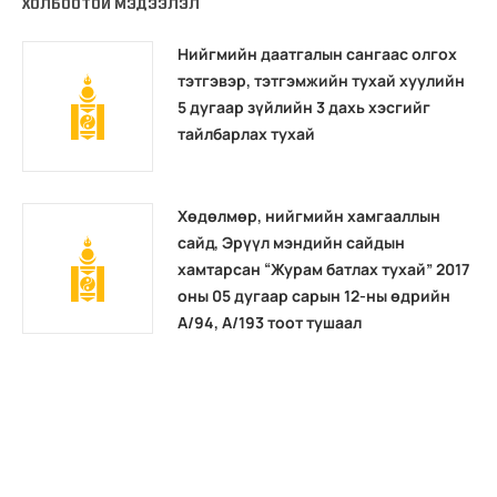
ХОЛБООТОЙ МЭДЭЭЛЭЛ
Нийгмийн даатгалын сангаас олгох
тэтгэвэр, тэтгэмжийн тухай хуулийн
5 дугаар зүйлийн 3 дахь хэсгийг
тайлбарлах тухай
Хөдөлмөр, нийгмийн хамгааллын
сайд, Эрүүл мэндийн сайдын
хамтарсан “Журам батлах тухай” 2017
оны 05 дугаар сарын 12-ны өдрийн
А/94, А/193 тоот тушаал