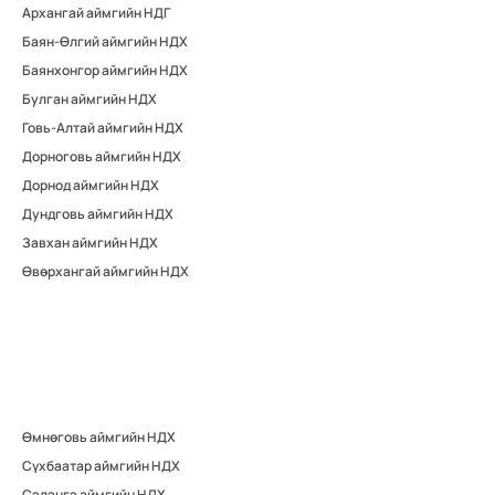
Архангай аймгийн НДГ
Баян-Өлгий аймгийн НДХ
Баянхонгор аймгийн НДХ
Булган аймгийн НДХ
Говь-Алтай аймгийн НДХ
Дорноговь аймгийн НДХ
Дорнод аймгийн НДХ
Дундговь аймгийн НДХ
Завхан аймгийн НДХ
Өвөрхангай аймгийн НДХ
Өмнөговь аймгийн НДХ
Сүхбаатар аймгийн НДХ
Сэлэнгэ аймгийн НДХ