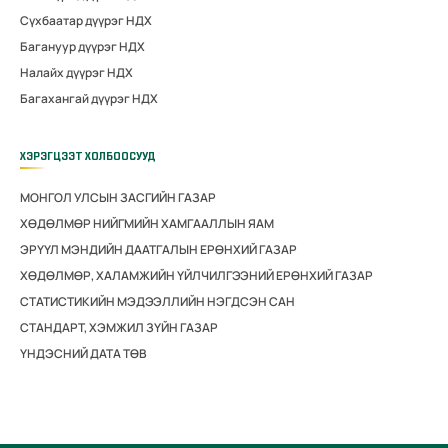
Сүхбаатар дүүрэг НДХ
Багануур дүүрэг НДХ
Налайх дүүрэг НДХ
Багахангай дүүрэг НДХ
ХЭРЭГЦЭЭТ ХОЛБООСУУД
МОНГОЛ УЛСЫН ЗАСГИЙН ГАЗАР
ХӨДӨЛМӨР НИЙГМИЙН ХАМГААЛЛЫН ЯАМ
ЭРҮҮЛ МЭНДИЙН ДААТГАЛЫН ЕРӨНХИЙ ГАЗАР
ХӨДӨЛМӨР, ХАЛАМЖИЙН ҮЙЛЧИЛГЭЭНИЙ ЕРӨНХИЙ ГАЗАР
СТАТИСТИКИЙН МЭДЭЭЛЛИЙН НЭГДСЭН САН
СТАНДАРТ, ХЭМЖИЛ ЗҮЙН ГАЗАР
ҮНДЭСНИЙ ДАТА ТӨВ