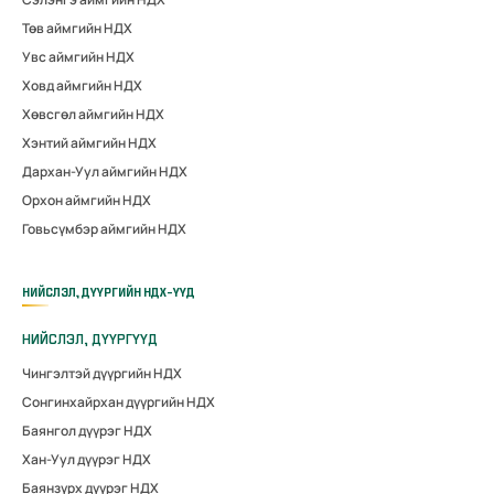
Төв аймгийн НДХ
Увс аймгийн НДХ
Ховд аймгийн НДХ
Хөвсгөл аймгийн НДХ
Хэнтий аймгийн НДХ
Дархан-Уул аймгийн НДХ
Орхон аймгийн НДХ
Говьсүмбэр аймгийн НДХ
НИЙСЛЭЛ, ДҮҮРГИЙН НДХ-ҮҮД
НИЙСЛЭЛ, ДҮҮРГҮҮД
Чингэлтэй дүүргийн НДХ
Сонгинхайрхан дүүргийн НДХ
Баянгол дүүрэг НДХ
Хан-Уул дүүрэг НДХ
Баянзүрх дүүрэг НДХ