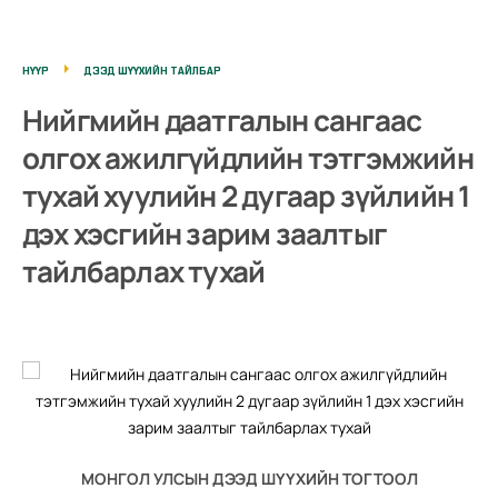
НҮҮР
ДЭЭД ШҮҮХИЙН ТАЙЛБАР
Нийгмийн даатгалын сангаас
олгох ажилгүйдлийн тэтгэмжийн
тухай хуулийн 2 дугаар зүйлийн 1
дэх хэсгийн зарим заалтыг
тайлбарлах тухай
МОНГОЛ УЛСЫН ДЭЭД ШҮҮХИЙН ТОГТООЛ