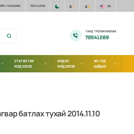
ИЙН ТУСЛАМЖ
70541289
EN
ТАНД ТУСЛАХ ЛАВЛАХ
70541289
СТАТИСТИК
МЭДЭЭ
ИЛ ТОД
МЭДЭЭЛЭЛ
МЭДЭЭЛЭЛ
БАЙДАЛ
ар батлах тухай 2014.11.10