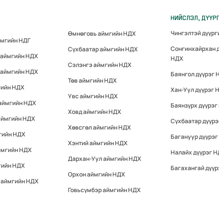
НИЙСЛЭЛ, ДҮҮР
Чингэлтэй дүүр
Өмнөговь аймгийн НДХ
ймгийн НДГ
Сонгинхайрхан 
Сүхбаатар аймгийн НДХ
 аймгийн НДХ
НДХ
Сэлэнгэ аймгийн НДХ
 аймгийн НДХ
Баянгол дүүрэг 
Төв аймгийн НДХ
гийн НДХ
Хан-Уул дүүрэг 
Увс аймгийн НДХ
 аймгийн НДХ
Баянзүрх дүүрэг
Ховд аймгийн НДХ
аймгийн НДХ
Сүхбаатар дүүр
Хөвсгөл аймгийн НДХ
гийн НДХ
Багануур дүүрэг
Хэнтий аймгийн НДХ
ймгийн НДХ
Налайх дүүрэг 
Дархан-Уул аймгийн НДХ
гийн НДХ
Багахангай дүүр
Орхон аймгийн НДХ
 аймгийн НДХ
Говьсүмбэр аймгийн НДХ