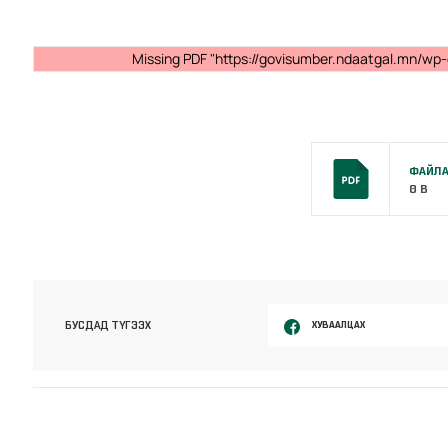
Missing PDF "https://govisumber.ndaatgal.mn/wp-c
ФАЙЛА
0 B
ХУВААЛЦАХ
БУСДАД ТҮГЭЭХ