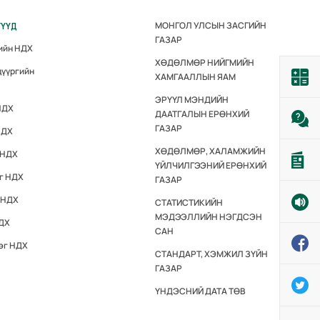
МОНГОЛ УЛСЫН ЗАСГИЙН
ГҮҮД
ГАЗАР
гийн НДХ
ХӨДӨЛМӨР НИЙГМИЙН
дүүргийн
ХАМГААЛЛЫН ЯАМ
ЭРҮҮЛ МЭНДИЙН
НДХ
ДААТГАЛЫН ЕРӨНХИЙ
ГАЗАР
НДХ
ХӨДӨЛМӨР, ХАЛАМЖИЙН
 НДХ
ҮЙЛЧИЛГЭЭНИЙ ЕРӨНХИЙ
эг НДХ
ГАЗАР
 НДХ
СТАТИСТИКИЙН
МЭДЭЭЛЛИЙН НЭГДСЭН
НДХ
САН
эг НДХ
СТАНДАРТ, ХЭМЖИЛ ЗҮЙН
ГАЗАР
ҮНДЭСНИЙ ДАТА ТӨВ