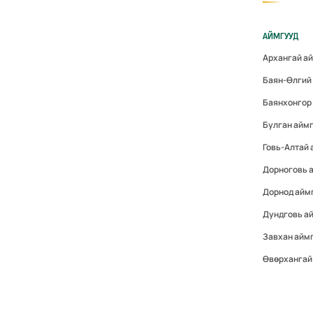
АЙМГУУД
Архангай а
Баян-Өлгий
Баянхонгор
Булган айм
Говь-Алтай
Дорноговь 
Дорнод айм
Дундговь а
Завхан айм
Өвөрхангай