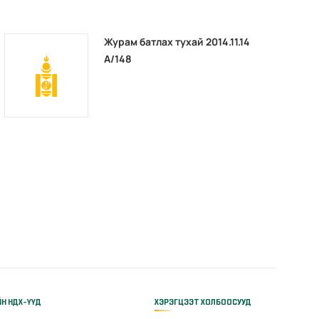
Журам батлах тухай 2014.11.14
А/148
ЙН НДХ-ҮҮД
ХЭРЭГЦЭЭТ ХОЛБООСУУД