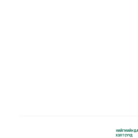
НИЙГМИЙН Д
ХЭЛТСҮҮД