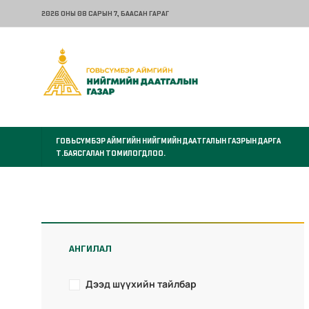
2026 ОНЫ 08 САРЫН 7
, БААСАН ГАРАГ
ГОВЬСҮМБЭР АЙМГИЙН НИЙГМИЙН ДААТГАЛЫН ГАЗРЫН ДАРГА
Т.БАЯСГАЛАН ТОМИЛОГДЛОО.
АНГИЛАЛ
Дээд шүүхийн тайлбар