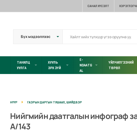
САНАЛ ХҮСЭЛТ
ХЭРЭГЛЭГЧ
E-
ТАНИЛЦ
ХУУЛЬ
ҮЙЛЧИЛГЭЭНИЙ
NDAATG
УУЛГА
ЭРХ ЗҮЙ
ТӨРӨЛ
AL
НҮҮР
ГАЗРЫН ДАРГЫН ТУШААЛ, ШИЙДВЭР
Нийгмийн даатгалын инфограф загв
А/143