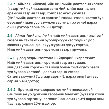
Аймаг (нийслэл)-ийн нийгмийн даатгалын хэлтэс
(газар)-ийн үйл ажиллагаанд Нийгмийн даатгалын
ерөнхий газрын газар, хэлтсээс өгөх үнэлгээ
(Нийгмийн даатгалын ерөнхий газрын газар, хэлтэс бүр
өөрсдийн шалгуур үзүүлэлтээр үнэлгээ өгнө) дараа
оны 1 дүгээр сарын 25-ны дотор;
Аймаг /нийслэл/-ийн нийгмийн даатгалын хэлтэс /
газар/ нь тайлангийн бүрэлдэхүүн хэсгүүдийг дор
заасан хугацаанд энэхүү журмын дагуу гаргаж,
Нийгмийн даатгалын ерөнхий газарт ирүүлнэ.
Дээд газрын тогтоол шийдвэрийн хэрэгжилт,
Нийгмийн даатгалын ерөнхий газрын тушаал,
шийдвэрийн хэрэгжилт (шууд болон холбогдох заалт
тус бүрээр хэлтсийн даргын гарын үсгээр
баталгаажуулж) 7 дугаар сарын 5, дараа оны 1 дүгээр
сарын 5-ны дотор;
Ерөнхий менежерээс нэгжийн менежертэй
байгуулсан үр дүнгийн гэрээний биелэлт (бүтээгдэхүүн
тус бүрээр гаргаж үнэлгээний саналын хамт) дараа оны
1 дүгээр сарын 20-ны дотор;