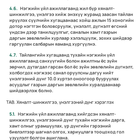
Нэгжийн үйл ажиллагаанд жил бүр хяналт-
шинжилгээ, үнэлгээ хийж энэхүү журамд заасан тайлан
ирүүлэх сүүлчийн хугацаанаас хойш ажлын 15 хоногийн
дотор нэгтгэн боловсруулж, үнэлэлт, дүгнэлт өгсний
үндсэн дээр танилцуулгыг, саналын хамт газрын
даргын зөвлөлийн хурлаар хэлэлцүүлж, зохих шийдвэр
гаргуулан салбарын яаманд хүргүүлнэ.
Тайлангийн хугацаанд тухайн нэгжийн үйл
ажиллагаанд санхүүгийн болон ажилтны ёс зүйн
зөрчил, дутагдал гарсан бол ёс зүйн зөвлөлийн дүгнэлт,
холбогдох нэгжээс санал оруулсны дагуу нийт
үнэлгээний дүнг 10.0 хүртэл оноогоор бууруулах
асуудлыг газрын даргын зөвлөлийн хуралдаанаар
шийдвэрлэж болно.
ТАВ. Хяналт-шинжилгээ, үнэлгээний дүнг хэрэглэх
Нэгжийн үйл ажиллагаанд хийгдсэн хяналт-
шинжилгээ, үнэлгээний дүнг тухайн нэгжийн дарга,
хамт олныг урамшуулах, үр дүнгийн гэрээний
биелэлтээр шагнал олгох, хариуцлага тооцоход гол
үзүүлэлт болгон ашиглана.