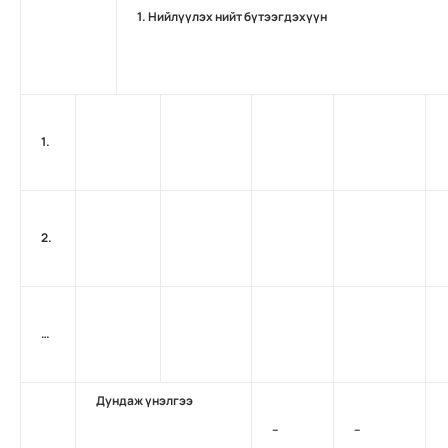
1. Нийлүүлэх нийт бүтээгдэхүүн
1.
2.
…
Дундаж үнэлгээ
–
–