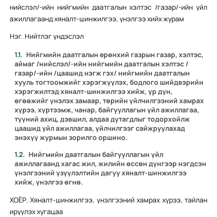
нийслэл/-ийн нийгмийн даатгалын хэлтэс /газар/-ийн үйл
ажиллагаанд хяналт-шинжилгээ, үнэлгээ хийх журам
Нэг. Нийтлэг үндэслэл
Нийгмийн даатгалын ерөнхий газрын газар, хэлтэс,
аймаг /нийслэл/-ийн нийгмийн даатгалын хэлтэс /
газар/-ийн /цаашид нэгж гэх/ нийгмийн даатгалын
хууль тогтоомжийг хэрэгжүүлэх, бодлого шийдвэрийн
хэрэгжилтэд хяналт-шинжилгээ хийж, үр дүн,
өгөөжийг үнэлэх замаар, төрийн үйлчилгээний хамрах
хүрээ, хүртээмж, чанар, байгууллагын үйл ажиллагаа,
түүний ахиц, дэвшил, алдаа дутагдлыг тодорхойлж
цаашид үйл ажиллагаа, үйлчилгээг сайжруулахад
энэхүү журмын зорилго оршино.
Нийгмийн даатгалын байгууллагын үйл
ажиллагаанд хагас жил, жилийн өссөн дүнгээр нэгдсэн
үнэлгээний үзүүлэлтийн дагуу хяналт-шинжилгээ
хийж, үнэлгээ өгнө.
ХОЁР. Хяналт-шинжилгээ, үнэлгээний хамрах хүрээ, тайлан
ирүүлэх хугацаа