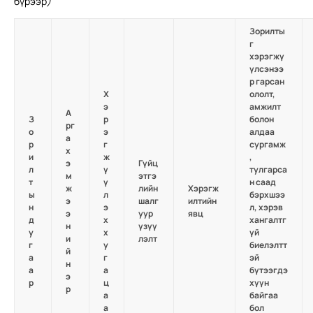
бүрээр
)
Зорилты
г
хэрэгжү
үлсэнээ
р гарсан
Х
ололт,
э
амжилт
А
З
р
болон
рг
о
э
алдаа
а
р
г
сургамж
х
и
ж
,
э
Гүйц
л
ү
тулгарса
м
этгэ
т
ү
н саад
ж
лийн
Хэрэгж
ы
л
бэрхшээ
э
шалг
илтийн
н
э
л, хэрэв
э
уур
явц
д
х
хангалтг
н
үзүү
у
х
үй
и
лэлт
г
у
биелэлтт
й
а
г
эй
н
а
а
бүтээгдэ
э
р
ц
хүүн
р
а
байгаа
а
бол