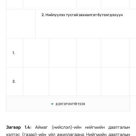
2. Нийлүүлэх тусгай захиалгат бүтээгдэхүүн
1.
2.
ДЭЛГЭРЭНГҮЙ ҮЗЭХ
Загвар
1.4:
Аймаг (нийслэл)-ийн нийгмийн даатгалын
хэлтэс (газар)-ийн үйл ажиллагаанд Нийгмийн даатгалын