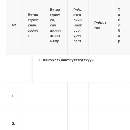
Бүтээ
Гүйц
Т
Бүтээ
гдэхү
этгэ
а
гдэхү
үн,
лийн
й
Гүйцэт
№
үний
үйл
шалг
л
гэл
зорил
ажилл
уур
б
т
агаан
үзүү
а
ы нэр
лэлт
р
1. Нийлүүлэх нийт бүтээгдэхүүн
1.
2.