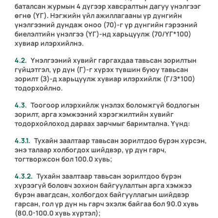
баталсан журмын 4 дүгээр хавсралтын дагуу үнэлгээг
өгнө (ҮГ). Нэгжийн үйл ажиллагааны үр дүнгийн
үнэлгээний дундаж оноо (70)-г үр дүнгийн гэрээний
биелэлтийн үнэлгээ (ҮГ)-нд харьцуулж (70/ҮГ*100)
хувиар илэрхийлнэ.
Үнэлгээний хувийг гаргахдаа тавьсан зорилтын
гүйцэтгэл, үр дүн (Г)-г хүрэх түвшин буюу тавьсан
зорилт (З)-д харьцуулж хувиар илэрхийлж (Г/З*100)
тодорхойлно.
Тоогоор илэрхийлж үнэлэх боломжгүй бодлогын
зорилт, арга хэмжээний хэрэгжилтийн хувийг
тодорхойлоход дараах зарчмыг баримтална. Үүнд:
Тухайн заалтаар тавьсан зорилтдоо бүрэн хүрсэн,
энэ талаар холбогдох шийдвэр, үр дүн гарч,
тогтворжсон бол 100.0 хувь;
Тухайн заалтаар тавьсан зорилтдоо бүрэн
хүрээгүй боловч зохион байгуулалтын арга хэмжээ
бүрэн авагдсан, холбогдох байгууллагын шийдвэр
гарсан, гол үр дүн нь гарч эхэлж байгаа бол 90.0 хувь
(80.0-100.0 хувь хүртэл);