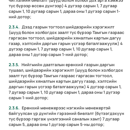
чиглэлийн биелэлт (шууд болон холбогдох арга хэмжээ
тус бүрээр өссөн дүнгээр) 4 дүгээр сарын 1, 7 дугаар
сарын 1, 10 дугаар сарын 1, дараа оны 1 дүгээр сарын 1-
ний дотор;
Дээд газрын тогтоол шийдвэрийн хэрэгжилт
(шууд болон холбогдох заалт тус бүрээр Тамгын газраас
гаргасан тогтоол, шийдвэрийн хяналтын картын дагуу
газар, хэлтсийн даргын гарын үсгээр баталгаажуулж) 4
дүгээр сарын 1, 7 дугаар сарын 1, 10 дугаар сарын 1,
дараа оны 1 дүгээр сарын 1-ний дотор;
Нийгмийн даатгалын ерөнхий газрын даргын
тушаал, шийдвэрийн хэрэгжилт (шууд болон холбогдох
заалт тус бүрээр Тамгын газраас гаргасан тогтоол,
шийдвэрийн хяналтын картын дагуу газар, хэлтсийн
даргын гарын үсгээр баталгаажуулж) 4 дүгээр сарын 1,
7 дугаар сарын 1, 10 дугаар сарын 1, дараа оны 1 дүгээр
сарын 1-ний дотор;
Ерөнхий менежерээс нэгжийн менежертэй
байгуулсан үр дүнгийн гэрээний биелэлт (бүтээгдэхүүн
тус бүрээр гаргаж үнэлгээний саналын хамт) 7 дугаар
сарын 5, дараа оны 1 дүгээр сарын 5-ны дотор;