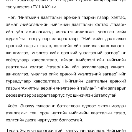
тус үндэслэн ТУШААХ нь:
Нэг. “Нийгмийн даатгалын ерөнхий газрын газар, хэлтэс,
аймаг /нийслэл/-ийн нийгмийн даатгалын хэлтэс /газар/-
ийн үйл ажиллагаанд хяналт-шинжилгээ, үнэлгээ хийх
журам”-ыг нэгдүгээр хавсралтаар, “Нийгмийн даатгалын
ерөнхий газрын газар, хэлтсийн үйл ажиллагаанд хяналт-
шинжилгээ, үнэлгээ хийх ерөнхий үнэлгээний загвар”-ыг
хоёрдугаар хавсралтаар, аймаг /нийслэл/-ийн нийгмийн
даатгалын хэлтэс /газар/-ийн үйл ажиллагаанд хяналт-
шинжилгээ, үнэлгээ хийх ерөнхий үнэлгээний загвар”-ийг
гуравдугаар хавсралтаар, Нийгмийн даатгалын ерөнхий
газрын “Ажилтны өөрийн үнэлгээний тайлан”-гийн загварыг
дөрөвдүгээр хавсралтаар тус тус шинэчлэн баталсугай.
Хоёр. Энэхүү тушаалыг батлагдсан өдрөөс эхлэн мөрдөн
ажиллахыг төв, орон нутгийн нийгмийн даатгалын газар,
хэлтсийн дарга нарт үүрэг болгосугай.
Гурав. Журмын хэрэгжилтийг хангуулан ажиллаж, Нийгмийн