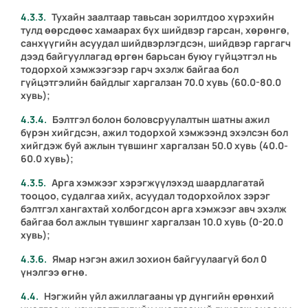
Тухайн заалтаар тавьсан зорилтдоо хүрэхийн
тулд өөрсдөөс хамаарах бүх шийдвэр гарсан, хөрөнгө,
санхүүгийн асуудал шийдвэрлэгдсэн, шийдвэр гаргагч
дээд байгууллагад өргөн барьсан буюу гүйцэтгэл нь
тодорхой хэмжээгээр гарч эхэлж байгаа бол
гүйцэтгэлийн байдлыг харгалзан 70.0 хувь (60.0-80.0
хувь);
Бэлтгэл болон боловсруулалтын шатны ажил
бүрэн хийгдсэн, ажил тодорхой хэмжээнд эхэлсэн бол
хийгдэж буй ажлын түвшинг харгалзан 50.0 хувь (40.0-
60.0 хувь);
Арга хэмжээг хэрэгжүүлэхэд шаардлагатай
тооцоо, судалгаа хийх, асуудал тодорхойлох зэрэг
бэлтгэл хангахтай холбогдсон арга хэмжээг авч эхэлж
байгаа бол ажлын түвшинг харгалзан 10.0 хувь (0-20.0
хувь);
Ямар нэгэн ажил зохион байгуулаагүй бол 0
үнэлгээ өгнө.
Нэгжийн үйл ажиллагааны үр дүнгийн ерөнхий