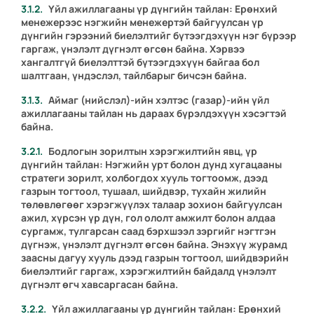
Үйл ажиллагааны үр дүнгийн тайлан:
Ерөнхий
менежерээс нэгжийн менежертэй байгуулсан үр
дүнгийн гэрээний биелэлтийг бүтээгдэхүүн нэг бүрээр
гаргаж, үнэлэлт дүгнэлт өгсөн байна. Хэрвээ
хангалтгүй биелэлттэй бүтээгдэхүүн байгаа бол
шалтгаан, үндэслэл, тайлбарыг бичсэн байна.
Аймаг (нийслэл)-ийн хэлтэс (газар)-ийн үйл
ажиллагааны тайлан нь дараах бүрэлдэхүүн хэсэгтэй
байна.
Бодлогын зорилтын хэрэгжилтийн явц, үр
дүнгийн тайлан:
Нэгжийн урт болон дунд хугацааны
стратеги зорилт, холбогдох хууль тогтоомж, дээд
газрын тогтоол, тушаал, шийдвэр, тухайн жилийн
төлөвлөгөөг хэрэгжүүлэх талаар зохион байгуулсан
ажил, хүрсэн үр дүн, гол ололт амжилт болон алдаа
сургамж, тулгарсан саад бэрхшээл зэргийг нэгтгэн
дүгнэж, үнэлэлт дүгнэлт өгсөн байна. Энэхүү журамд
заасны дагуу хууль дээд газрын тогтоол, шийдвэрийн
биелэлтийг гаргаж, хэрэгжилтийн байдалд үнэлэлт
дүгнэлт өгч хавсаргасан байна.
Үйл ажиллагааны үр дүнгийн тайлан:
Ерөнхий