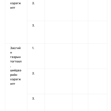
хэрэгж
2.
илт
3.
Засгий
1.
н
газрын
тогтоол
,
шийдвэ
2.
рийн
хэрэгж
илт
3.