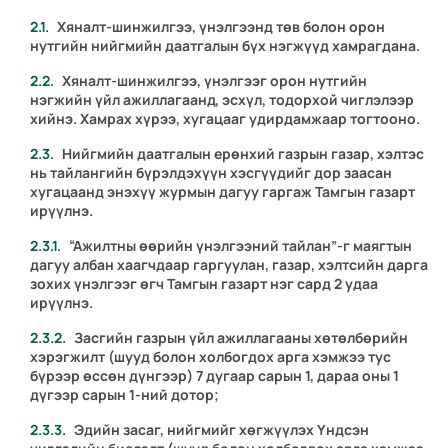
Хяналт-шинжилгээ, үнэлгээнд төв болон орон
нутгийн нийгмийн даатгалын бүх нэгжүүд хамрагдана.
Хяналт-шинжилгээ, үнэлгээг орон нутгийн
нэгжийн үйл ажиллагаанд, эсхүл, тодорхой чиглэлээр
хийнэ. Хамрах хүрээ, хугацааг удирдамжаар тогтооно.
Нийгмийн даатгалын ерөнхий газрын газар, хэлтэс
нь тайлангийн бүрэлдэхүүн хэсгүүдийг дор заасан
хугацаанд энэхүү журмын дагуу гаргаж Тамгын газарт
ирүүлнэ.
“Ажилтны өөрийн үнэлгээний тайлан”-г маягтын
дагуу албан хаагчдаар гаргуулан, газар, хэлтсийн дарга
зохих үнэлгээг өгч Тамгын газарт нэг сард 2 удаа
ирүүлнэ.
Засгийн газрын үйл ажиллагааны хөтөлбөрийн
хэрэгжилт (шууд болон холбогдох арга хэмжээ тус
бүрээр өссөн дүнгээр) 7 дугаар сарын 1, дараа оны 1
дүгээр сарын 1-ний дотор;
Эдийн засаг, нийгмийг хөгжүүлэх Үндсэн