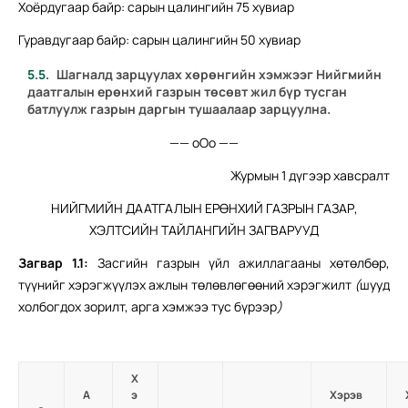
Хоёрдугаар байр: сарын цалингийн 75 хувиар
Гуравдугаар байр: сарын цалингийн 50 хувиар
Шагналд зарцуулах хөрөнгийн хэмжээг Нийгмийн
даатгалын ерөнхий газрын төсөвт жил бүр тусган
батлуулж газрын даргын тушаалаар зарцуулна.
—— оОо ——
Журмын 1 дүгээр хавсралт
НИЙГМИЙН ДААТГАЛЫН ЕРӨНХИЙ ГАЗРЫН ГАЗАР,
ХЭЛТСИЙН ТАЙЛАНГИЙН ЗАГВАРУУД
Загвар
1.1
:
Засгийн газрын үйл ажиллагааны хөтөлбөр,
түүнийг хэрэгжүүлэх ажлын төлөвлөгөөний хэрэгжилт
(
шууд
холбогдох зорилт, арга хэмжээ тус бүрээр
)
Х
А
э
Хэрэв