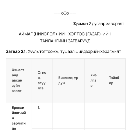
—— оОо ——
Журмын 2 дугаар хавсралт
АЙМАГ (НИЙСЛЭЛ)-ИЙН ХЭЛТЭС (ГАЗАР)-ИЙН
ТАЙЛАНГИЙН ЗАГВАРУУД
Загвар
2.1:
Хууль тогтоомж, тушаал шийдвэрийн хэрэгжилт
Хяналт
Огно
анд
Үнэ
о,
Биелэлт, үр
Тайлб
авсан
лгэ
агуу
дүн
ар
зүйл
э
лга
заалт
Ерөнхи
1.
йлөгчий
н
зарлиги
йн