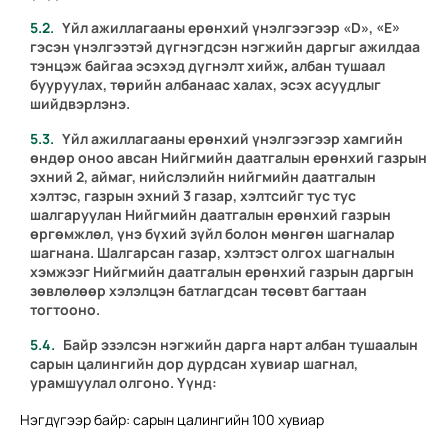
Үйл ажиллагааны ерөнхий үнэлгээгээр «D», «E»
гэсэн үнэлгээтэй дүгнэгдсэн нэгжийн даргыг ажилдаа
тэнцэж байгаа эсэхэд дүгнэлт хийж
,
албан тушаал
бууруулах, төрийн албанаас халах, эсэх асуудлыг
шийдвэрлэнэ.
Үйл ажиллагааны ерөнхий үнэлгээгээр хамгийн
өндөр оноо авсан Нийгмийн даатгалын ерөнхий газрын
эхний 2, аймаг, нийслэлийн нийгмийн даатгалын
хэлтэс, газрын эхний 3 газар, хэлтсийг тус тус
шалгаруулан Нийгмийн даатгалын ерөнхий газрын
өргөмжлөл, үнэ бүхий зүйл болон мөнгөн шагналар
шагнана. Шалгарсан газар, хэлтэст олгох шагналын
хэмжээг Нийгмийн даатгалын ерөнхий газрын даргын
зөвлөлөөр хэлэлцэн батлагдсан төсөвт багтаан
тогтооно.
Байр эзэлсэн нэгжийн дарга нарт албан тушаалын
сарын цалингийн дор дурдсан хувиар шагнал,
урамшуулал олгоно. Үүнд:
Нэгдүгээр байр: сарын цалингийн 100 хувиар