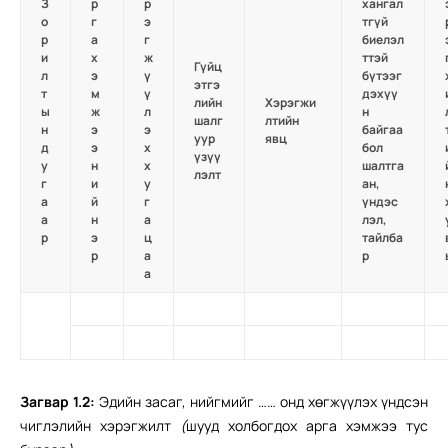
З
р
р
хангал
о
г
э
тгүй
р
а
г
биелэл
и
х
ж
ттэй
Гүйц
л
э
ү
бүтээг
этгэ
т
м
ү
дэхүү
лийн
Хэрэгжи
ы
ж
л
н
шалг
лтийн
н
э
э
байгаа
уур
явц
д
э
х
бол
үзүү
у
н
х
шалтга
лэлт
г
и
у
ан,
а
й
г
үндэс
а
н
а
лэл,
р
э
ц
тайлба
р
а
р
а
Загвар
1.
2:
Эдийн засаг, нийгмийг …… онд хөгжүүлэх үндсэн
чиглэлийн хэрэгжилт
(
шууд холбогдох арга хэмжээ тус