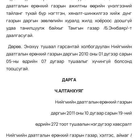
даатгалын ерөнхий газрын ажилтны өөрийн үнэлгээний
тайланг тухай бүр нэгтгэн, хяналт-шинжилгээ хийж дүнг
газрын даргын зөвлөлийн хуралд жилд хоёроос доошгүй
удаа танилцуулж байхыг Тамгын газар /Б.Энхбаяр/-т
даалгасугай.
Дөрөв. Энэхүү тушаал гарсантай холбогдуулан Нийгмийн
даатгалын ерөнхий газрын даргын 2010 оны 01 дүгээр сарын
05-ны өдрийн 07 дугаар тушаалыг хүчингүй болсонд
тооцсугай.
ДАРГА
Ч.АЛТАНХУЯГ
Нийгмийн даатгалын ерөнхий газрын
даргын 2011 оны 10 дугаар сарын 19-ний
өдрийн 272 тоот тушаалын нэгдүгээр хавсралт
Нийгмийн даатгалын ерөнхий газрын газар, хэлтэс, аймаг /