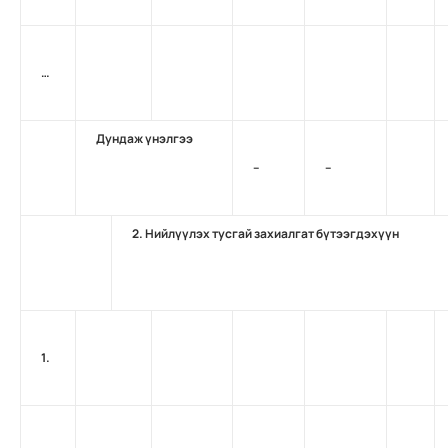
…
Дундаж үнэлгээ
–
–
2. Нийлүүлэх тусгай захиалгат бүтээгдэхүүн
1.