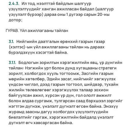
Ил тод, нээлттэй байдлын шалгуур
үзүүлэлтүүдийг ханган ажилласан байдал (шалгуур
үзүүлэлт бүрээр) дараа оны 1 дүгээр сарын 20-ны
дотор;
ГУРАВ. Үйл ажиллагааны тайлан
Нийгмийн даатгалын ерөнхий газрын газар
(хэлтэс)-ын үйл ажиллагааны тайлан нь дараах
бүрэлдэхүүн хэсэгтэй байна.
Бодлогын зорилтын хэрэгжилтийн явц, үр дүнгийн
тайлан:
Нэгжийн урт болон дунд хугацааны стратеги
зорилт, холбогдох хууль тогтоомж, Засгийн газрын
мөрийн хөтөлбөр, Эдийн засаг, нийгмийг хөгжүүлэх
үндсэн чиглэл, дээд газрын тогтоол, шийдвэр, тухайн
жилийн төлөвлөгөөг хэрэгжүүлэх талаар зохион
байгуулсан ажил, хүрсэн үр дүн, гол ололт амжилт
болон алдаа сургамж, тулгарсан саад бэрхшээл зэргийг
нэгтгэн дүгнэж, үнэлэлт дүгнэлт өгсөн байна. Энэхүү
журамд заасны дагуу холбогдох үзүүлэлтүүдийн
биелэлтийг гаргаж, хэрэгжилтийн байдалд үнэлэлт
дүгнэлт өгч хавсаргасан байна.