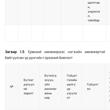
шалтгаа
н,
үндэслэ
л,
тайлбар
Загвар
1.
3
:
Ерөнхий менежерээс нэгжийн менежертэй
байгуулсан үр дүнгийн гэрээний биелэлт
Бүтээгд
Гүйцэт
Бүтээг
эхүүн,
гэлийн
дэхүүн
үйл
шалгу
Гүйцэтг
№
ий
ажиллаг
ур
эл
зорилт
ааны
үзүүлэ
нэр
лт