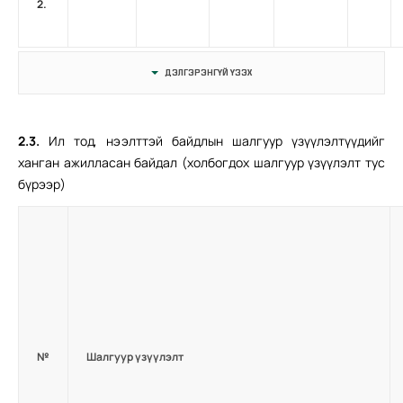
2.
ДЭЛГЭРЭНГҮЙ ҮЗЭХ
2.3.
Ил тод, нээлттэй байдлын шалгуур үзүүлэлтүүдийг
ханган ажилласан байдал (холбогдох шалгуур үзүүлэлт тус
бүрээр)
№
Шалгуур үзүүлэлт