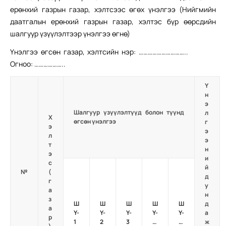
ерөнхий газрын газар, хэлтсээс өгөх үнэлгээ (Нийгмийн
даатгалын ерөнхий газрын газар, хэлтэс бүр өөрсдийн
шалгуур үзүүлэлтээр үнэлгээ өгнө)
Үнэлгээ өгсөн газар, хэлтсийн нэр: …………………………..
Огноо: ………………..
Ү
н
э
Шалгуур үзүүлэлтүүд болон түүнд
л
Х
өгсөн үнэлгээ
г
э
э
л
э
т
н
э
и
с
й
№
(
д
г
у
а
н
з
Ш
Ш
Ш
Ш
Ш
д
а
Ү-
Ү-
Ү-
Ү-
Ү-
а
р
1
2
3
…
…
ж