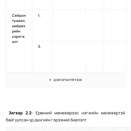
Сайдын
1.
тушаал,
шийдвэ
рийн
хэрэгж
илт
2.
ДЭЛГЭРЭНГҮЙ ҮЗЭХ
Загвар
2.2:
Ерөнхий менежерээс нэгжийн менежертэй
байгуулсан үр дүнгийн гэрээний биелэлт