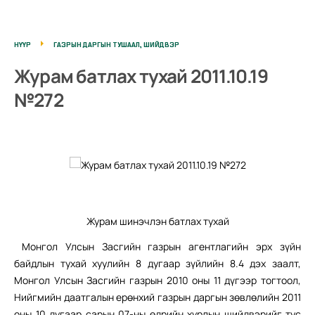
НҮҮР
ГАЗРЫН ДАРГЫН ТУШААЛ, ШИЙДВЭР
Журам батлах тухай 2011.10.19
№272
Журам шинэчлэн батлах тухай
Монгол Улсын Засгийн газрын агентлагийн эрх зүйн
байдлын тухай хуулийн 8 дугаар зүйлийн 8.4 дэх заалт,
Монгол Улсын Засгийн газрын 2010 оны 11 дүгээр тогтоол,
Нийгмийн даатгалын ерөнхий газрын даргын зөвлөлийн 2011
оны 10 дугаар сарын 07-ны өдрийн хурлын шийдвэрийг тус