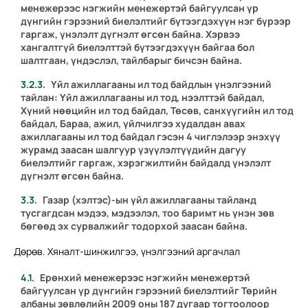
менежерээс нэгжийн менежертэй байгуулсан үр
дүнгийн гэрээний биелэлтийг бүтээгдэхүүн нэг бүрээр
гаргаж, үнэлэлт дүгнэлт өгсөн байна. Хэрвээ
хангалтгүй биелэлттэй бүтээгдэхүүн байгаа бол
шалтгаан, үндэслэл, тайлбарыг бичсэн байна.
Үйл ажиллагааны ил тод байдлын үнэлгээний
тайлан:
Үйл ажиллагааны ил тод, нээлттэй байдал,
Хүний нөөцийн ил тод байдал, Төсөв, санхүүгийн ил тод
байдал, Бараа, ажил, үйлчилгээ худалдан авах
ажиллагааны ил тод байдал гэсэн 4 чиглэлээр энэхүү
журамд заасан шалгуур үзүүлэлтүүдийн дагуу
биелэлтийг гаргаж, хэрэгжилтийн байдалд үнэлэлт
дүгнэлт өгсөн байна.
Газар (хэлтэс)-ын үйл ажиллагааны тайланд
тусгагдсан мэдээ, мэдээлэл, тоо баримт нь үнэн зөв
бөгөөд эх сурвалжийг тодорхой заасан байна.
Дөрөв. Хяналт-шинжилгээ, үнэлгээний аргачлал
Ерөнхий менежерээс нэгжийн менежертэй
байгуулсан үр дүнгийн гэрээний биелэлтийг Төрийн
албаны зөвлөлийн 2009 оны 187 дугаар тогтоолоор