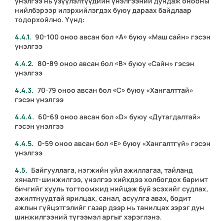
үнэлгээ нь үзүүлэлтүүдийн үнэлгээний дундаж онооны
нийлбэрээр илэрхийлэгдэх буюу дараах байдлаар
тодорхойлно. Үүнд:
90-100 оноо авсан бол «А» буюу «Маш сайн» гэсэн
үнэлгээ
80-89 оноо авсан бол «В» буюу «Сайн» гэсэн
үнэлгээ
70-79 оноо авсан бол «С» буюу «Хангалттай»
гэсэн үнэлгээ
60-69 оноо авсан бол «D» буюу «Дутагдалтай»
гэсэн үнэлгээ
0-59 оноо авсан бол «Е» буюу «Хангалтгүй» гэсэн
үнэлгээ
Байгууллага, нэгжийн үйл ажиллагаа, тайланд
хяналт-шинжилгээ, үнэлгээ хийхдээ холбогдох баримт
бичгийг хууль тогтоомжид нийцэж буй эсэхийг судлах,
ажилтнуудтай ярилцах, санал, асуулга авах, бодит
ажлын гүйцэтгэлийг газар дээр нь танилцах зэрэг дүн
шинжилгээний түгээмэл аргыг хэрэглэнэ.