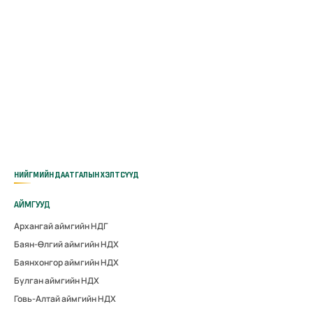
НИЙГМИЙН ДААТГАЛЫН ХЭЛТСҮҮД
АЙМГУУД
Архангай аймгийн НДГ
Баян-Өлгий аймгийн НДХ
Баянхонгор аймгийн НДХ
Булган аймгийн НДХ
Говь-Алтай аймгийн НДХ