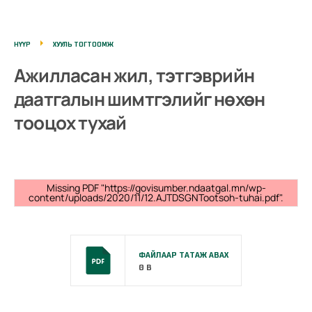
НҮҮР
ХУУЛЬ ТОГТООМЖ
Ажилласан жил, тэтгэврийн
даатгалын шимтгэлийг нөхөн
тооцох тухай
Missing PDF "https://govisumber.ndaatgal.mn/wp-
content/uploads/2020/11/12.AJTDSGNTootsoh-tuhai.pdf".
ФАЙЛААР ТАТАЖ АВАХ
0 B