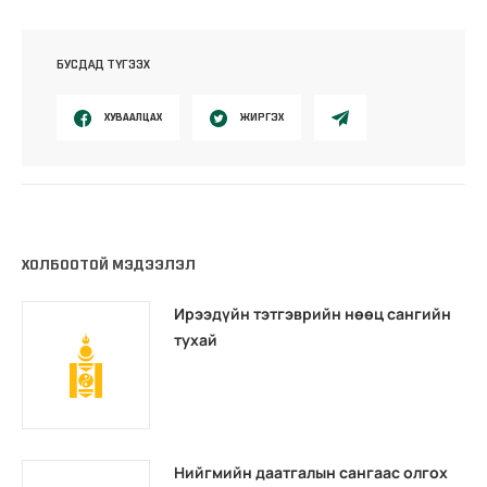
БУСДАД ТҮГЭЭХ
ХУВААЛЦАХ
ЖИРГЭХ
ХОЛБООТОЙ МЭДЭЭЛЭЛ
Ирээдүйн тэтгэврийн нөөц сангийн
тухай
Нийгмийн даатгалын сангаас олгох