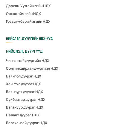
Дархан-Уул аймгийн НДХ
Орхон аймгийн НДХ
Говьсүмбэр аймгийн НДХ
НИЙСЛЭЛ, ДҮҮРГИЙН НДХ-ҮҮД
НИЙСЛЭЛ, ДҮҮРГҮҮД
Чингэлтэй дүүргийн НДХ
Сонгинхайрхан дүүргийн НДХ
Баянгол дүүрэг НДХ
Хан-Уул дүүрэг НДХ
Баянзүрх дүүрэг НДХ
Сүхбаатар дүүрэг НДХ
Багануур дүүрэг НДХ
Налайх дүүрэг НДХ
Багахангай дүүрэг НДХ