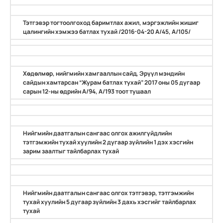
Тэтгэвэр тогтоолгоход баримтлах ажил, мэргэжлийн жишиг
цалингийн хэмжээ батлах тухай /2016-04-20 А/45, А/105/
Хөдөлмөр, нийгмийн хамгааллын сайд, Эрүүл мэндийн
сайдын хамтарсан “Журам батлах тухай” 2017 оны 05 дугаар
сарын 12-ны өдрийн А/94, А/193 тоот тушаал
Нийгмийн даатгалын сангаас олгох ажилгүйдлийн
тэтгэмжийн тухай хуулийн 2 дугаар зүйлийн 1 дэх хэсгийн
зарим заалтыг тайлбарлах тухай
Нийгмийн даатгалын сангаас олгох тэтгэвэр, тэтгэмжийн
тухай хуулийн 5 дугаар зүйлийн 3 дахь хэсгийг тайлбарлах
тухай