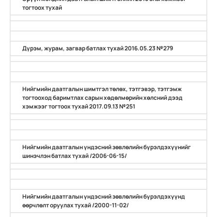
тогтоох тухай
Дүрэм, журам, загвар батлах тухай 2016.05.23 №279
Нийгмийн даатгалын шимтгэл төлөх, тэтгэвэр, тэтгэмж
тогтооход баримтлах сарын хөдөлмөрийн хөлсний дээд
хэмжээг тогтоох тухай 2017.09.13 №251
Нийгмийн даатгалын үндэсний зөвлөлийн бүрэлдэхүүнийг
шинэчлэн батлах тухай /2006-06-15/
Нийгмийн даатгалын үндэсний зөвлөлийн бүрэлдэхүүнд
өөрчлөлт оруулах тухай /2000-11-02/