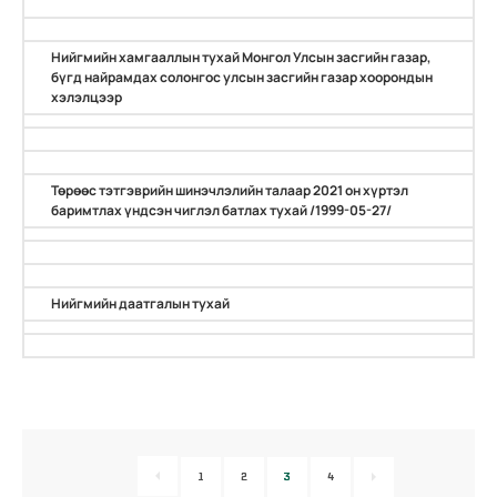
Нийгмийн хамгааллын тухай Монгол Улсын засгийн газар,
бүгд найрамдах солонгос улсын засгийн газар хоорондын
хэлэлцээр
Төрөөс тэтгэврийн шинэчлэлийн талаар 2021 он хүртэл
баримтлах үндсэн чиглэл батлах тухай /1999-05-27/
Нийгмийн даатгалын тухай
1
2
3
4