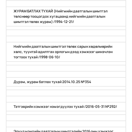
ЖУРАМ БАТЛАХ ТУХАЙ (Нийгмийн даатгалын шимтгэл
төлснөөр тооцогдох хугацаанд нийгмийн даатгалын
шимтгэл төлөх журам) /1994-12-21/
Нийгмийн даатгалын шимтгэл төлөх сарын хөдөлмөрийн
хөлс, түүнтэй адилтгах орлогын дээд хэмжээг шинэчлэн
тогтоох тухай /1998-06-10/
Дүрэм, журам батлах тухай 2014.10.25 №354
Тэтгэврийн хэмжээг нэмэгдүүлэх тухай /2016-05-31 №292/
Эрүүл мэндийн даатгалын шимтгэлийн 2016 оны хэмжээг