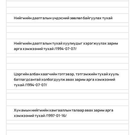
Нийгмийн даатгалын үндэсний зөвлөл байгуулах тухай
Нийгмийн даатгалын тухай хуулиудыг хэрэгжүүлэх зарим
арга хэмжээний тухай /1994-07-07/
Цэргийн албан хаагчийн тэтгэвэр, тэтгэмжийн тухай хууль
батлагдсантай холбогдуулж авах зарим арга хэмжээний
тухай /1994-07-07/
Хүн амын нийгмийн хамгааллын талаар авах зарим арга
хэмжээний тухай /1997-01-16/