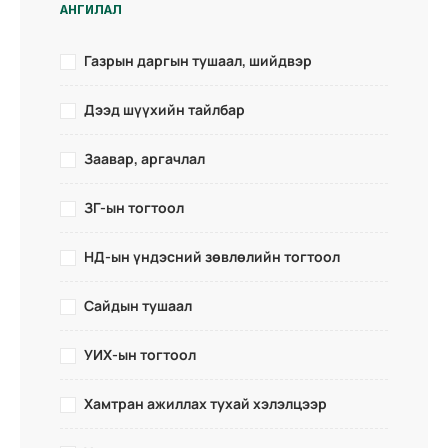
АНГИЛАЛ
Газрын даргын тушаал, шийдвэр
Дээд шүүхийн тайлбар
Заавар, аргачлал
ЗГ-ын тогтоол
НД-ын үндэсний зөвлөлийн тогтоол
Сайдын тушаал
УИХ-ын тогтоол
Хамтран ажиллах тухай хэлэлцээр