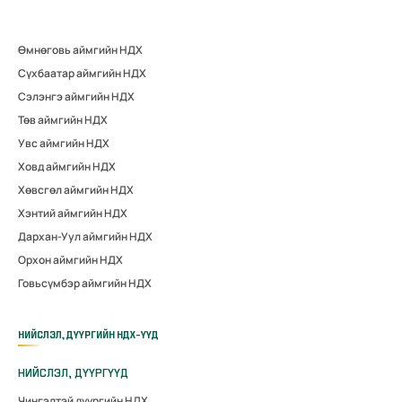
Өмнөговь аймгийн НДХ
Сүхбаатар аймгийн НДХ
Сэлэнгэ аймгийн НДХ
Төв аймгийн НДХ
Увс аймгийн НДХ
Ховд аймгийн НДХ
Хөвсгөл аймгийн НДХ
Хэнтий аймгийн НДХ
Дархан-Уул аймгийн НДХ
Орхон аймгийн НДХ
Говьсүмбэр аймгийн НДХ
НИЙСЛЭЛ, ДҮҮРГИЙН НДХ-ҮҮД
НИЙСЛЭЛ, ДҮҮРГҮҮД
Чингэлтэй дүүргийн НДХ