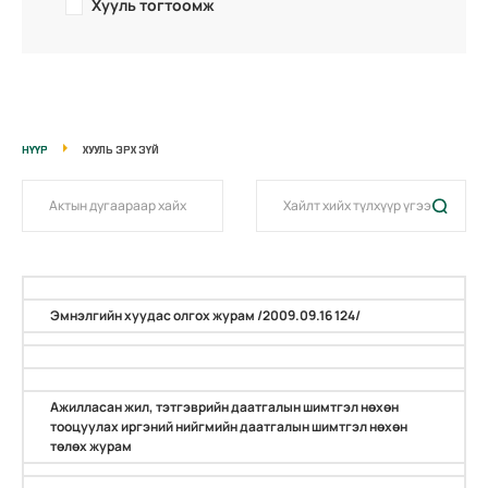
Хууль тогтоомж
НҮҮР
ХУУЛЬ ЭРХ ЗҮЙ
Эмнэлгийн хуудас олгох журам /2009.09.16 124/
Ажилласан жил, тэтгэврийн даатгалын шимтгэл нөхөн
тооцуулах иргэний нийгмийн даатгалын шимтгэл нөхөн
төлөх журам