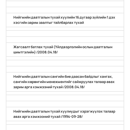
Нийгмийн даатгалын тухай хуулийн 16 дугаар зүйлийн 1 дэх
хэсгийн зарим заалтыг тайлбарлах тухай
Жагсаалт батлах тухай (Үйлдвэрлэлийн ослын даатгалын
шимтгэлийн) /2008.04.18/
Нийгмийн даатгалын сангийн бие даасан байдлыг хангах,
сангийн хөрөнгийн менежментийг сайжруулах талаар авах
зарим арга хэмжээний тухай /2008.04.18/
Нийгмийн даатгалын тухай хуулиудыг хэрэгжүүлэх талаар
авах арга хэмжээний тухай /1994-09-28/