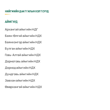
НИЙГМИЙН ДААТГАЛЫН ХЭЛТСҮҮД
АЙМГУУД
Архангай аймгийн НДГ
Баян-Өлгий аймгийн НДХ
Баянхонгор аймгийн НДХ
Булган аймгийн НДХ
Говь-Алтай аймгийн НДХ
Дорноговь аймгийн НДХ
Дорнод аймгийн НДХ
Дундговь аймгийн НДХ
Завхан аймгийн НДХ
Өвөрхангай аймгийн НДХ