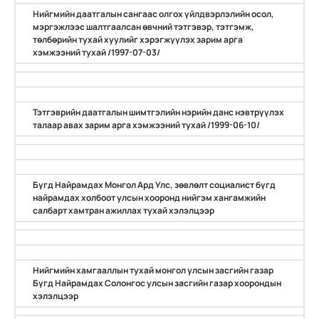
Нийгмийн даатгалын сангаас олгох үйлдвэрлэлийн осол,
мэргэжлээс шалтгаалсан өвчний тэтгэвэр, тэтгэмж,
төлбөрийн тухай хуулийг хэрэгжүүлэх зарим арга
хэмжээний тухай /1997-07-03/
Тэтгэврийн даатгалын шимтгэлийн нэрийн данс нэвтрүүлэх
талаар авах зарим арга хэмжээний тухай /1999-06-10/
Бүгд Найрамдах Монгол Ард Улс, зөвлөлт социалист бүгд
найрамдах холбоот улсын хооронд нийгэм хангамжийн
салбарт хамтран ажиллах тухай хэлэлцээр
Нийгмийн хамгааллын тухай монгол улсын засгийн газар
Бүгд Найрамдах Солонгос улсын засгийн газар хоорондын
хэлэлцээр