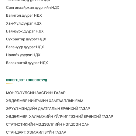
Сонгинхайрхан дүүргийн НДХ
Баянгол дүүрэг НДХ
Хан-Уул дүүрэг НДХ
Баянзүрх дүүрэг НДХ
Сүхбаатар дүүрэг НДХ
Багануур дүүрэг НДХ
Налайх дүүрэг НДХ
Багахангай дүүрэг НДХ
ХЭРЭГЦЭЭТ ХОЛБООСУУД
МОНГОЛ УЛСЫН ЗАСГИЙН ГАЗАР
ХӨДӨЛМӨР НИЙГМИЙН ХАМГААЛЛЫН ЯАМ
ЭРҮҮЛ МЭНДИЙН ДААТГАЛЫН ЕРӨНХИЙ ГАЗАР
ХӨДӨЛМӨР, ХАЛАМЖИЙН ҮЙЛЧИЛГЭЭНИЙ ЕРӨНХИЙ ГАЗАР
СТАТИСТИКИЙН МЭДЭЭЛЛИЙН НЭГДСЭН САН
СТАНДАРТ, ХЭМЖИЛ ЗҮЙН ГАЗАР